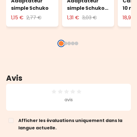
Adaptateur
Adaptateur
Câble
simple Schuko
simple Schuko
10 m 
avec fiche 16A
l'ext
1,15 €
2,77 €
1,31 €
3,03 €
18,90
Avis
Note moyenne de 0 sur 5 étoiles
avis
Afficher les évaluations uniquement dans la
langue actuelle.