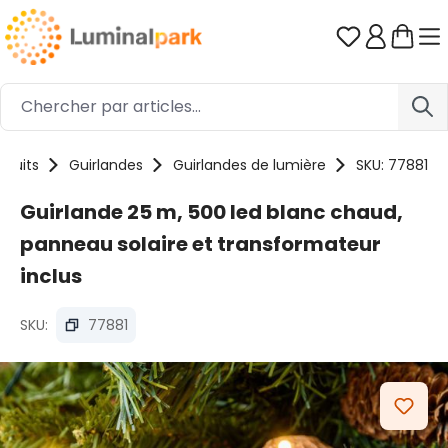
Passer au contenu principal
Vous avez 0
oduits
Guirlandes
Guirlandes de lumière
SKU: 77881
Guirlande 25 m, 500 led blanc chaud,
panneau solaire et transformateur
inclus
SKU:
77881
Ignorer la galerie d'images