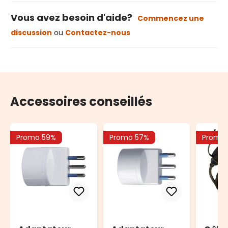
Vous avez besoin d'aide?
Commencez une
discussion
ou
Contactez-nous
Accessoires conseillés
Promo 59%
Promo 57%
Promo