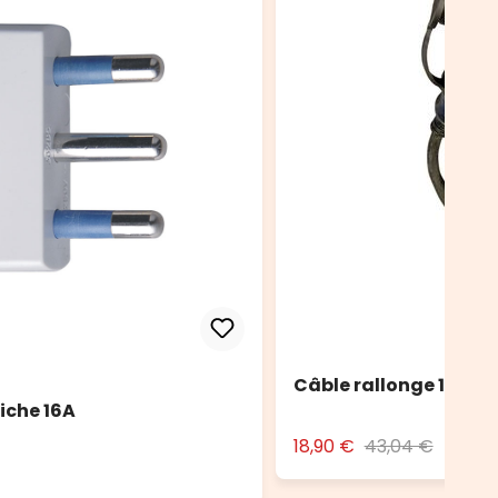
Câble rallonge 10 m no
iche 16A
18,90 €
43,04 €