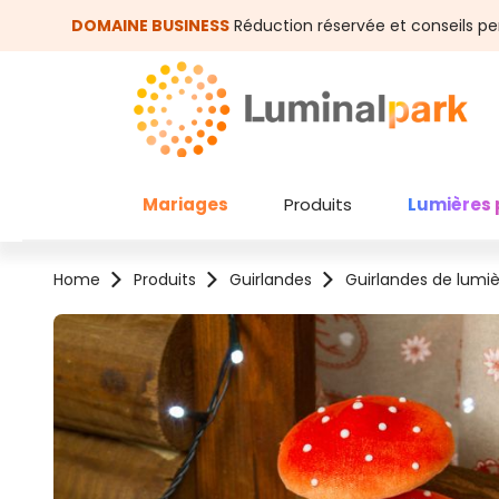
asser au contenu principal
Passer à la recherche
DOMAINE BUSINESS
Réduction réservée et conseils pe
Mariages
Produits
Lumières 
Home
Produits
Guirlandes
Guirlandes de lumi
Ignorer la galerie d'images