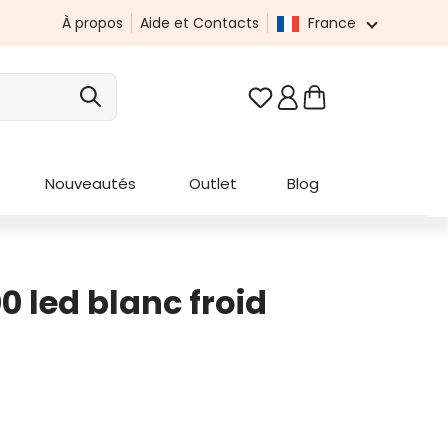
À propos
Aide et Contacts
France
Vous avez 0 articles da
Nouveautés
Outlet
Blog
0 led blanc froid