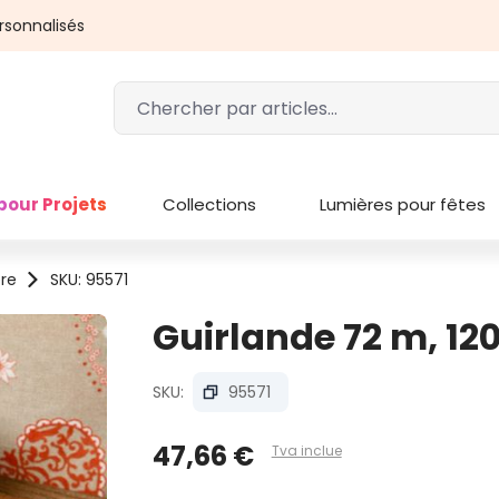
rsonnalisés
pour Projets
Collections
Lumières pour fêtes
ère
SKU: 95571
Guirlande 72 m, 120
SKU:
95571
47,66 €
Tva inclue