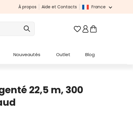
À propos
Aide et Contacts
France
Vous avez 0 articles da
Nouveautés
Outlet
Blog
genté 22,5 m, 300
aud