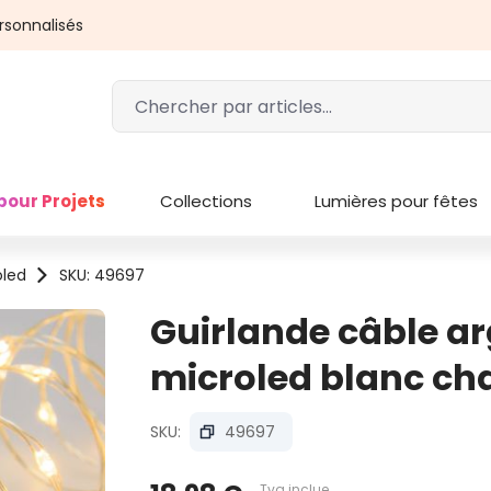
rsonnalisés
pour Projets
Collections
Lumières pour fêtes
oled
SKU: 49697
Guirlande câble ar
microled blanc ch
SKU:
49697
Tva inclue