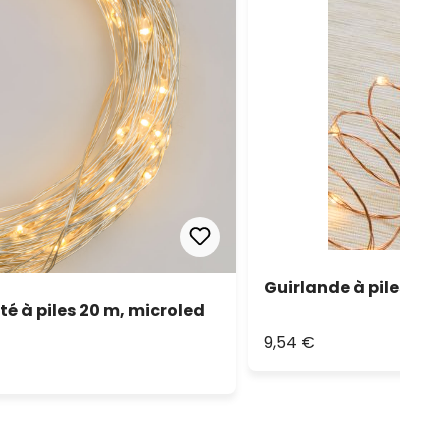
Guirlande à piles 20 
é à piles 20 m, microled
9,54 €