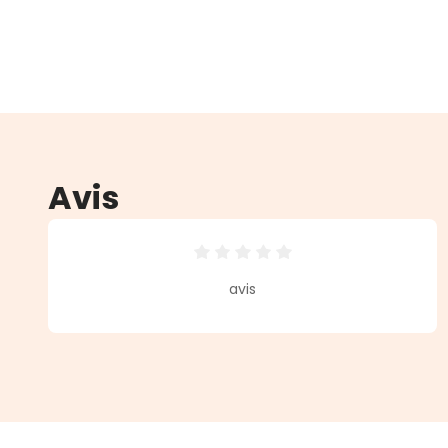
Avis
Note moyenne de 0 sur 5 étoiles
avis