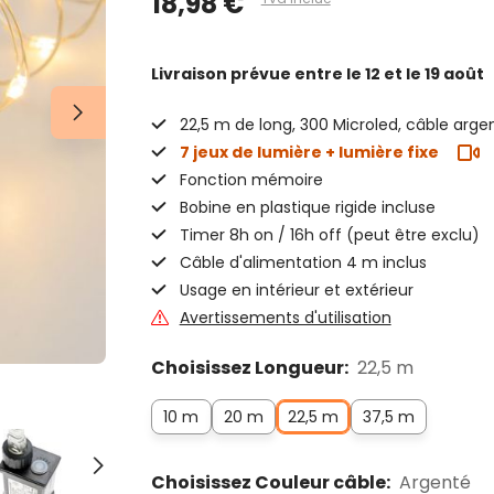
18,98 €
Livraison prévue
entre le 12 et le 19 août
22,5 m de long, 300 Microled, câble arge
7 jeux de lumière + lumière fixe
Fonction mémoire
Bobine en plastique rigide incluse
Timer 8h on / 16h off (peut être exclu)
Câble d'alimentation 4 m inclus
Usage en intérieur et extérieur
Avertissements d'utilisation
Choisissez Longueur:
22,5 m
10 m
20 m
22,5 m
37,5 m
Choisissez Couleur câble:
Argenté