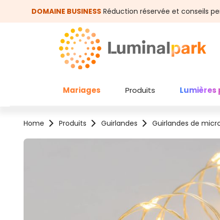
asser au contenu principal
Passer à la recherche
DOMAINE BUSINESS
Réduction réservée et conseils pe
Mariages
Produits
Lumières 
Home
Produits
Guirlandes
Guirlandes de micr
Ignorer la galerie d'images