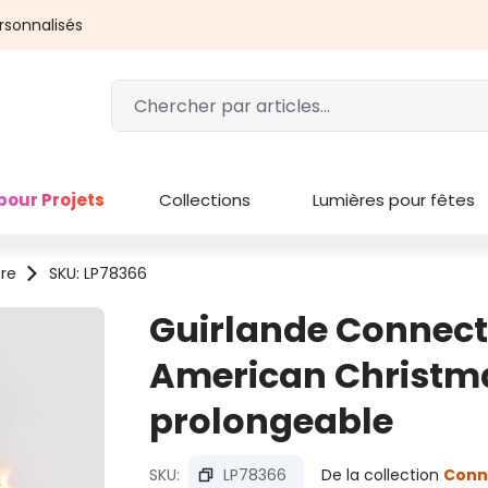
rsonnalisés
pour Projets
Collections
Lumières pour fêtes
ère
SKU: LP78366
Guirlande Connect+
American Christmas
prolongeable
SKU:
LP78366
De la collection
Conn