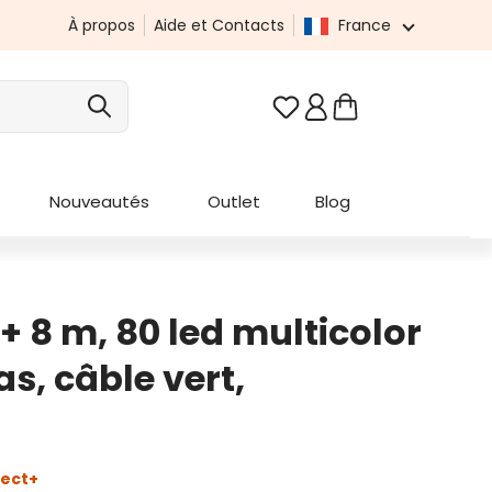
À propos
Aide et Contacts
France
Vous avez 0 articles da
Nouveautés
Outlet
Blog
 8 m, 80 led multicolor
, câble vert,
ect+