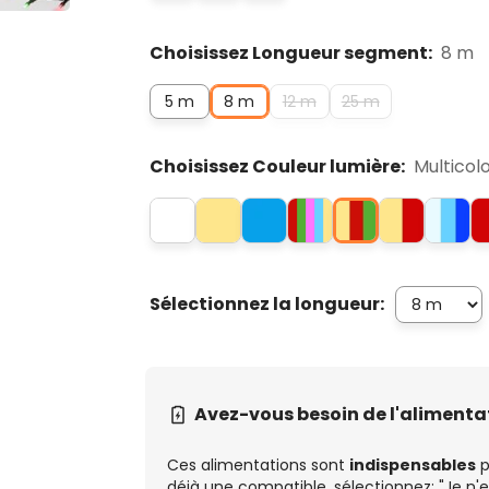
Choisissez Longueur segment:
8 m
5 m
8 m
12 m
25 m
Choisissez Couleur lumière:
Multicol
Sélectionnez la longueur:
Avez-vous besoin de l'alimenta
Ces alimentations sont
indispensables
p
déjà une compatible, sélectionnez: "Je n'e