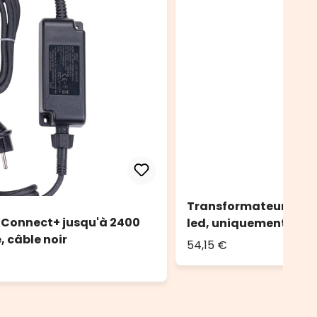
Transformateur avec
 Connect+ jusqu'à 2400
led, uniquement lumiè
e, câble noir
54,15 €