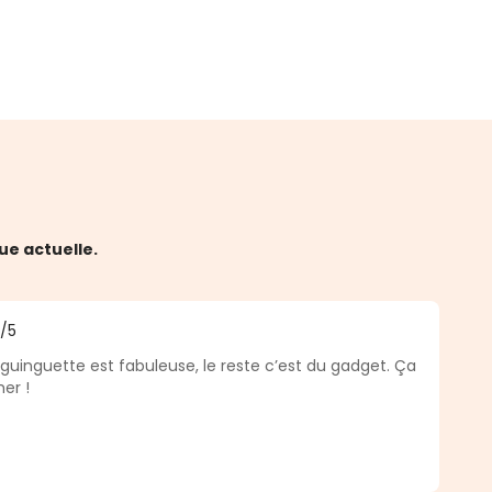
ue actuelle.
5
/5
 5 sur 5 étoiles
 guinguette est fabuleuse, le reste c’est du gadget. Ça
her !