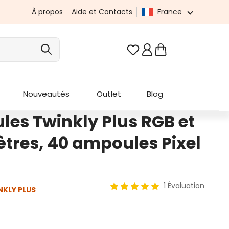
À propos
Aide et Contacts
France
Vous avez 0 articles da
Nouveautés
Outlet
Blog
les Twinkly Plus RGB et
tres, 40 ampoules Pixel
1 Évaluation
NKLY PLUS
Note moyenne de 5 sur 5 étoi