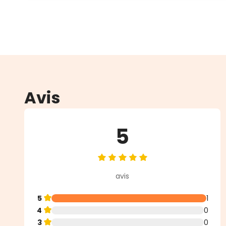
Avis
5
Note moyenne de 5 sur 5 étoiles
avis
5
1
4
0
3
0