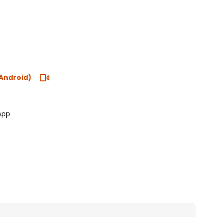
 Android)
App
s