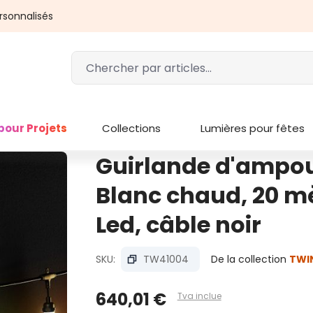
rsonnalisés
pour Projets
Collections
Lumières pour fêtes
Guirlande d'ampou
Blanc chaud, 20 mè
Led, câble noir
SKU:
TW41004
De la collection
TWI
640,01 €
Tva inclue