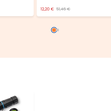
12,20 €
51,46 €