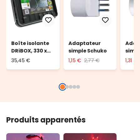
Boîte isolante
Adaptateur
Adap
DRiBOX, 330 x
simple Schuko
simp
230 x 140 mm
avec 
35,45 €
1,15 €
2,77 €
1,31 €
Produits apparentés