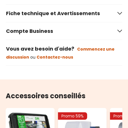
Fiche technique et Avertissements
Compte Business
Vous avez besoin d'aide?
Commencez une
discussion
ou
Contactez-nous
Accessoires conseillés
Promo 59%
Promo