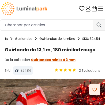
Passer au contenu principal
Vous avez 0
duits
Guirlandes
Guirlandes de lumière
SKU: 32484
Guirlande de 13,1 m, 180 miniled rouge
De la collection
Guirlandes miniled 3 mm
SKU:
32484
2 Évaluations
Note moyenne de 4.9 sur 5 
Ignorer la galerie d'images