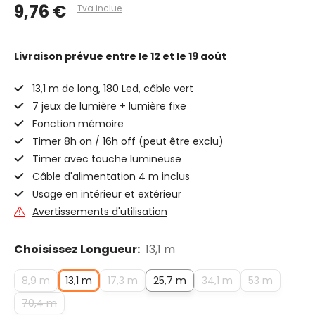
9,76 €
Tva inclue
Livraison prévue
entre le 12 et le 19 août
13,1 m de long, 180 Led, câble vert
7 jeux de lumière + lumière fixe
Fonction mémoire
Timer 8h on / 16h off (peut être exclu)
Timer avec touche lumineuse
Câble d'alimentation 4 m inclus
Usage en intérieur et extérieur
Avertissements d'utilisation
Choisissez Longueur:
13,1 m
8,9 m
13,1 m
17,3 m
25,7 m
34,1 m
53 m
70,4 m