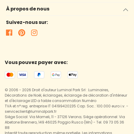
À propos de nous
Suivez-nous sur:
Vous pouvez payer avec:
© 2006 - 2026 Droit d'auteur Luminal Park Srl : Luminaires,
Décorations de Noël, éclairages, éclairage de décoration d'intérieur
et d'éclairage LED a faible consommation Numéro
TVA et n° reg. entreprise IT 04199420235 Cap. Soc.: 100.000 euro i.v. -
serviceclient@luminalpark.fr
Siège Social: Via Mameli, 11 - 37126 Verona; Siège opérationnel: Via
Abetone Brennero, 149 46025 Poggio Rusco (Mn) - Tel. 09 73 05 36
88
Interdit toute reproduction même partielle. Les informations