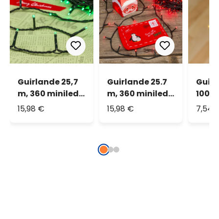
Guirlande 25,7
Guirlande 25.7
Guirl
m, 360 miniled
m, 360 miniled
100 L
vert, câble vert
rouge, câble
chau
15,98 €
15,98 €
7,54 
vert