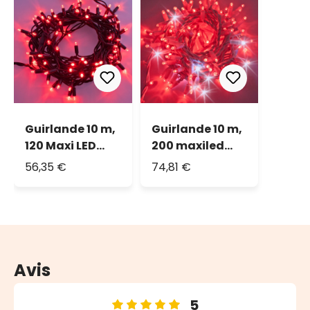
Guirlande 10 m,
Guirlande 10 m,
120 Maxi LED
200 maxiled
rouge, IP67
rouge et blanc
56,35 €
74,81 €
froid, IP67
Avis
5