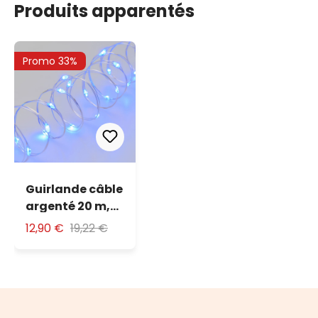
Produits apparentés
Promo 33%
Guirlande câble
argenté 20 m,
400 microled
12,90 €
19,22 €
bleu