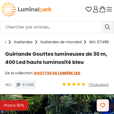
Passer au contenu principal
Vous avez 0
uits
Guirlandes
Guirlandes de microled
SKU: 67486
Guirlande Gouttes lumineuses de 30 m,
400 Led haute luminosité bleu
De la collection
GOUTTES DE LUMIÈRE LED
SKU:
67486
1 Évaluation
Note moyenne de 4.89 sur 
Ignorer la galerie d'images
Promo 60%