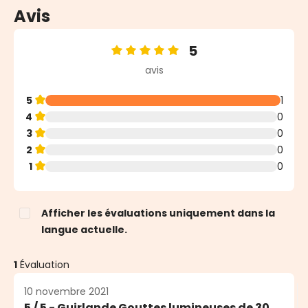
Avis
5
Note moyenne de 5 sur 5 étoiles
avis
5
1
4
0
3
0
2
0
1
0
Afficher les évaluations uniquement dans la
langue actuelle.
1
Évaluation
10 novembre 2021
5 / 5 - Guirlande Gouttes lumineuses de 30