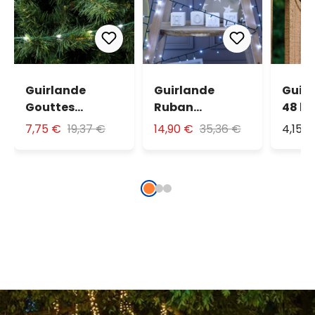
Guirlande
Guirlande
Guirl
Gouttes
Ruban
48 le
lumineuses de
Lumineux 30,5
multi
7,75 €
19,37 €
14,90 €
35,36 €
4,15 
30 m, 400 Led
m, miniled
haute
blanc froid Ice
luminosité
blanc froid