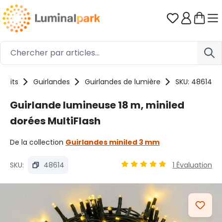
Passer au contenu principal
Vous avez 0
oduits
Guirlandes
Guirlandes de lumière
SKU: 48614
Guirlande lumineuse 18 m, miniled
dorées MultiFlash
De la collection
Guirlandes miniled 3 mm
SKU:
48614
1 Évaluation
Note moyenne de 4.93 sur 
Ignorer la galerie d'images