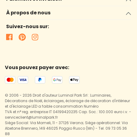
À propos de nous
Suivez-nous sur:
Vous pouvez payer avec:
© 2006 - 2026 Droit d'auteur Luminal Park Srl : Luminaires,
Décorations de Noël, éclairages, éclairage de décoration d'intérieur
et d'éclairage LED a faible consommation Numéro
TVA et n° reg. entreprise IT 04199420235 Cap. Soc.: 100.000 euro i.v. -
serviceclient@luminalpark.fr
Siège Social: Via Mameli, 11 - 37126 Verona; Siège opérationnel: Via
Abetone Brennero, 149 46025 Poggio Rusco (Mn) - Tel. 09 73 05 36
88