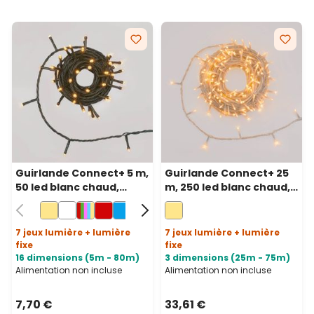
Guirlande Connect+ 5 m,
Guirlande Connect+ 25
50 led blanc chaud,
m, 250 led blanc chaud,
câble vert, prolongeable
câble transparent,
prolongeable
7 jeux lumière + lumière
7 jeux lumière + lumière
fixe
fixe
16 dimensions (5m - 80m)
3 dimensions (25m - 75m)
Alimentation non incluse
Alimentation non incluse
7,70 €
33,61 €