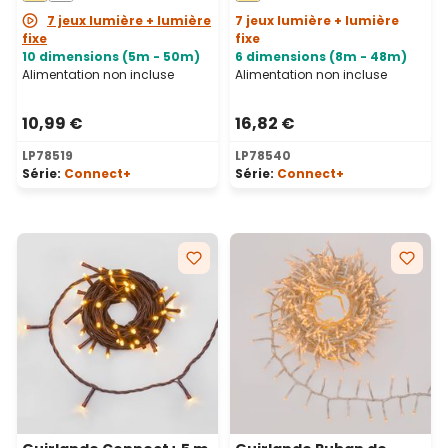
7 jeux lumière + lumière
7 jeux lumière + lumière
fixe
fixe
10 dimensions (5m - 50m)
6 dimensions (8m - 48m)
Alimentation non incluse
Alimentation non incluse
10,99 €
16,82 €
LP78519
LP78540
Série:
Connect+
Série:
Connect+