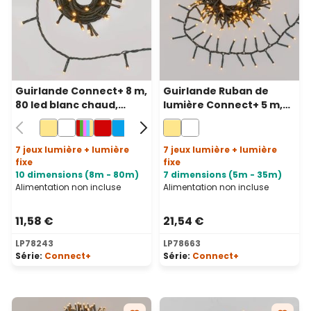
Guirlande Connect+ 8 m,
Guirlande Ruban de
80 led blanc chaud,
lumière Connect+ 5 m,
câble vert, prolongeable
250 led blanc chaud,
câble vert, prolongeable
7 jeux lumière + lumière
7 jeux lumière + lumière
fixe
fixe
10 dimensions (8m - 80m)
7 dimensions (5m - 35m)
Alimentation non incluse
Alimentation non incluse
11,58 €
21,54 €
LP78243
LP78663
Série:
Connect+
Série:
Connect+