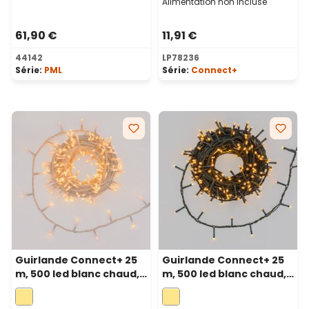
Alimentation non incluse
61,90 €
11,91 €
44142
LP78236
Série:
PML
Série:
Connect+
Guirlande Connect+ 25
Guirlande Connect+ 25
m, 500 led blanc chaud,
m, 500 led blanc chaud,
câble transparent,
câble vert, prolongeable
prolongeable