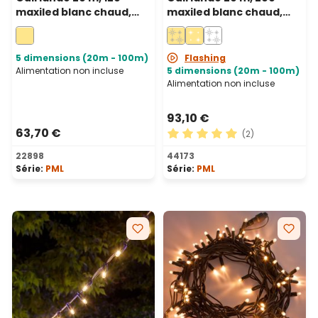
maxiled blanc chaud,
maxiled blanc chaud,
câble vert,
câble blanc,
prolongeable, IP67
prolongeable, IP67
5 dimensions (20m - 100m)
Flashing
Alimentation non incluse
5 dimensions (20m - 100m)
Alimentation non incluse
93,10 €
63,70 €
(2)
Note moyenne de 5 sur 5 ét
22898
44173
Série:
PML
Série:
PML