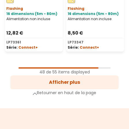
transparent,
transparent,
prolongeable
prolongeable
Flashing
Flashing
16 dimensions (5m - 80m)
16 dimensions (5m - 80m)
Alimentation non incluse
Alimentation non incluse
12,82 €
8,50 €
LP73361
LP73347
Série:
Connect+
Série:
Connect+
1
Page
48 de 55 items displayed
2
Afficher plus
Page
e suivante
Retourner en haut de la page