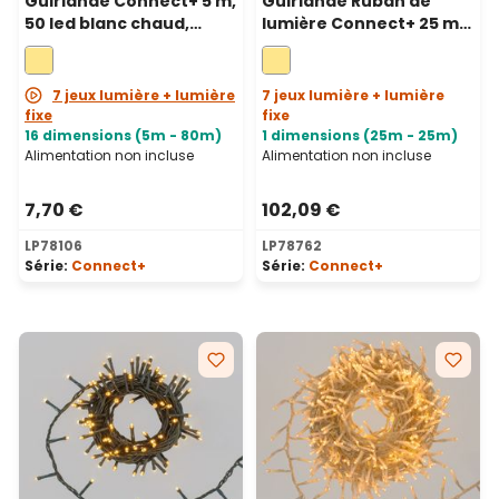
Guirlande Connect+ 5 m,
Guirlande Ruban de
50 led blanc chaud,
lumière Connect+ 25 m,
câble marron,
1250 led blanc chaud,
prolongeable
câble transparent,
prolongeable
7 jeux lumière + lumière
7 jeux lumière + lumière
fixe
fixe
16 dimensions (5m - 80m)
1 dimensions (25m - 25m)
Alimentation non incluse
Alimentation non incluse
7,70 €
102,09 €
LP78106
LP78762
Série:
Connect+
Série:
Connect+