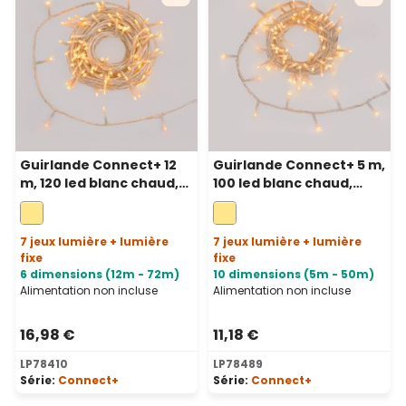
Guirlande Connect+ 12
Guirlande Connect+ 5 m,
m, 120 led blanc chaud,
100 led blanc chaud,
câble transparent,
câble transparent,
prolongeable
prolongeable
7 jeux lumière + lumière
7 jeux lumière + lumière
fixe
fixe
6 dimensions (12m - 72m)
10 dimensions (5m - 50m)
Alimentation non incluse
Alimentation non incluse
16,98 €
11,18 €
LP78410
LP78489
Série:
Connect+
Série:
Connect+