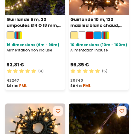
Guirlande 6 m, 20
Guirlande 10 m, 120
ampoules E14 Ø 18 mm,
maxiled blanc chaud,
filament led blanc
câble vert,
chaud, prolungeable,
prolongeable, IP67
sans prise
16 dimensions (6m - 96m)
10 dimensions (10m - 100m)
Alimentation non incluse
Alimentation incluse
53,81 €
56,35 €
(4)
(5)
Note moyenne de 5 sur 5 étoiles
Note moyenne de 5 sur 5 ét
42247
20740
Série:
PML
Série:
PML