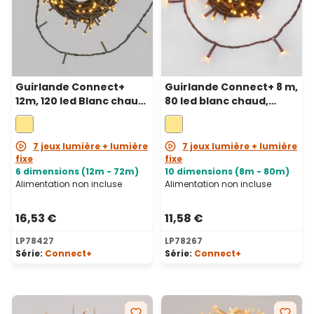
Guirlande Connect+
Guirlande Connect+ 8 m,
12m, 120 led Blanc chaud,
80 led blanc chaud,
câble vert, prolongeable
câble marron,
prolongeable
7 jeux lumière + lumière
7 jeux lumière + lumière
fixe
fixe
6 dimensions (12m - 72m)
10 dimensions (8m - 80m)
Alimentation non incluse
Alimentation non incluse
16,53 €
11,58 €
LP78427
LP78267
Série:
Connect+
Série:
Connect+