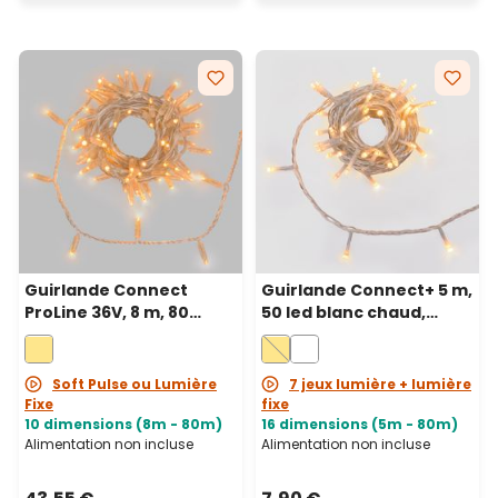
Guirlande Connect
Guirlande Connect+ 5 m,
ProLine 36V, 8 m, 80
50 led blanc chaud,
maxiled blanc chaud,
câble transparent,
câble transparent,
prolongeable
prolongeable
Soft Pulse ou Lumière
7 jeux lumière + lumière
Fixe
fixe
10 dimensions (8m - 80m)
16 dimensions (5m - 80m)
Alimentation non incluse
Alimentation non incluse