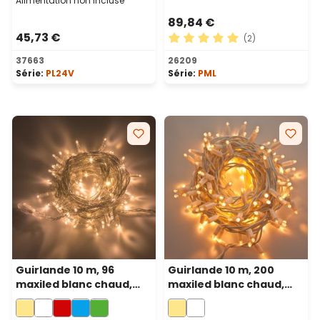
Alimentation non incluse
89,84 €
45,73 €
(2)
Note moyenne de 5 sur 5 ét
37663
26209
Série:
PL24V
Série:
PML
Guirlande 10 m, 96
Guirlande 10 m, 200
maxiled blanc chaud,
maxiled blanc chaud,
câble transparent,
câble blanc,
prolongeable
prolongeable, IP67