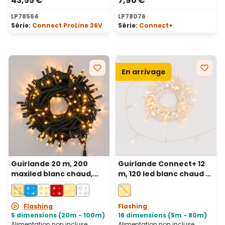
43,55 €
7,90 €
LP78564
LP78076
Série:
Connect ProLine 36V
Série:
Connect+
En arrivage
Guirlande 20 m, 200
Guirlande Connect+ 12
maxiled blanc chaud,
m, 120 led blanc chaud et
câble vert,
blanc froid, câble
prolongeable, IP67
transparent,
prolongeable
Flashing
Flashing
5 dimensions (20m - 100m)
16 dimensions (5m - 80m)
Alimentation non incluse
Alimentation non incluse