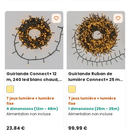
Guirlande Connect+ 12
Guirlande Ruban de
m, 240 led blanc chaud,
lumière Connect+ 25 m,
câble vert, prolongeable
1250 led blanc chaud,
câble vert, prolongeable
7 jeux lumière + lumière
7 jeux lumière + lumière
fixe
fixe
4 dimensions (12m - 48m)
1 dimensions (25m - 25m)
Alimentation non incluse
Alimentation non incluse
23,84 €
99,99 €