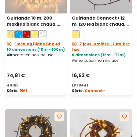
Guirlande 10 m, 200
Guirlande Connect+ 12
maxiled blanc chaud,
m, 120 led blanc chaud,
câble blanc,
câble marron,
prolongeable, IP67
prolongeable
Flashing Blanc Chaud
7 jeux lumière + lumière
10 dimensions (10m - 100m)
fixe
Alimentation non incluse
6 dimensions (12m - 72m)
Alimentation non incluse
74,81 €
16,53 €
44166
LP78441
Série:
PML
Série:
Connect+