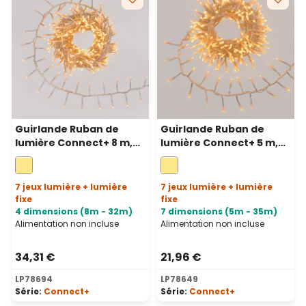
Guirlande Ruban de
Guirlande Ruban de
lumière Connect+ 8 m,
lumière Connect+ 5 m,
400 led blanc chaud,
250 led blanc chaud,
câble transparent,
câble transparent,
prolongeable
prolongeable
7 jeux lumière + lumière
7 jeux lumière + lumière
fixe
fixe
4 dimensions (8m - 32m)
7 dimensions (5m - 35m)
Alimentation non incluse
Alimentation non incluse
34,31 €
21,96 €
LP78694
LP78649
Série:
Connect+
Série:
Connect+