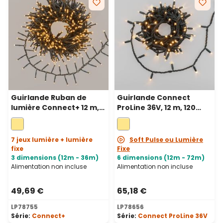
Guirlande Ruban de
Guirlande Connect
lumière Connect+ 12 m,
ProLine 36V, 12 m, 120
600 led blanc chaud,
maxiled blanc chaud,
câble vert, prolongeable
câble vert, prolongeable
7 jeux lumière + lumière
Soft Pulse ou Lumière
fixe
Fixe
3 dimensions (12m - 36m)
6 dimensions (12m - 72m)
Alimentation non incluse
Alimentation non incluse
49,69 €
65,18 €
LP78755
LP78656
Série:
Connect+
Série:
Connect ProLine 36V