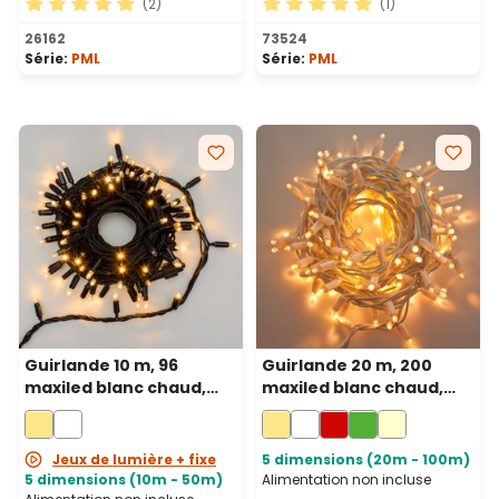
(2)
(1)
Note moyenne de 5 sur 5 étoiles
Note moyenne de 5 sur 5 ét
26162
73524
Série:
PML
Série:
PML
Guirlande 10 m, 96
Guirlande 20 m, 200
maxiled blanc chaud,
maxiled blanc chaud,
câble noir, prolongeable
câble blanc,
prolongeable, IP67
Jeux de lumière + fixe
5 dimensions (20m - 100m)
5 dimensions (10m - 50m)
Alimentation non incluse