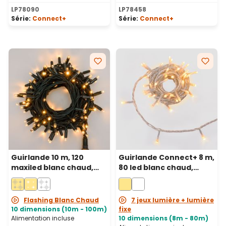
LP78090
LP78458
Série:
Connect+
Série:
Connect+
Guirlande 10 m, 120
Guirlande Connect+ 8 m,
maxiled blanc chaud,
80 led blanc chaud,
câble vert,
câble transparent,
prolongeable, IP67
prolongeable
Flashing Blanc Chaud
7 jeux lumière + lumière
10 dimensions (10m - 100m)
fixe
Alimentation incluse
10 dimensions (8m - 80m)