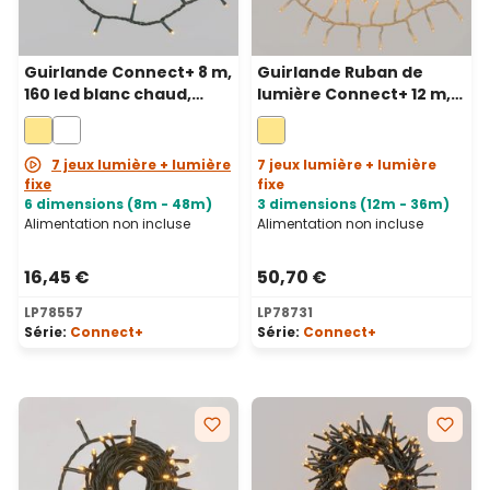
Guirlande Connect+ 8 m,
Guirlande Ruban de
160 led blanc chaud,
lumière Connect+ 12 m,
câble vert, prolongeable
600 led blanc chaud,
câble transparent,
prolongeable
7 jeux lumière + lumière
7 jeux lumière + lumière
fixe
fixe
6 dimensions (8m - 48m)
3 dimensions (12m - 36m)
Alimentation non incluse
Alimentation non incluse
16,45 €
50,70 €
LP78557
LP78731
Série:
Connect+
Série:
Connect+