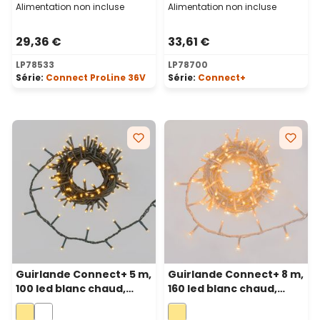
Alimentation non incluse
Alimentation non incluse
29,36 €
33,61 €
LP78533
LP78700
Série:
Connect ProLine 36V
Série:
Connect+
Guirlande Connect+ 5 m,
Guirlande Connect+ 8 m,
100 led blanc chaud,
160 led blanc chaud,
câble vert, prolongeable
câble transparent,
prolongeable