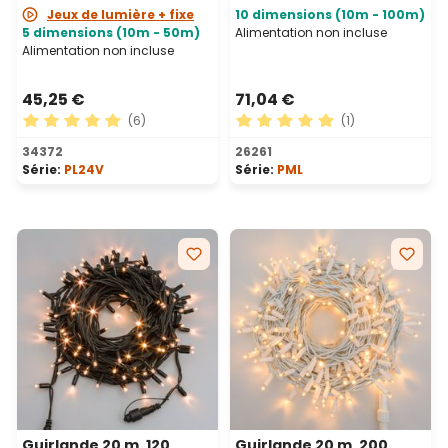
Jeux de lumière + fixe
10 dimensions (10m - 100m)
5 dimensions (10m - 50m)
Alimentation non incluse
Alimentation non incluse
45,25 €
71,04 €
(6)
(1)
Note moyenne de 5 sur 5 étoiles
Note moyenne de 5 sur 5 ét
34372
26261
Série:
PL24V
Série:
PML
Guirlande 20 m, 120
Guirlande 20 m, 200