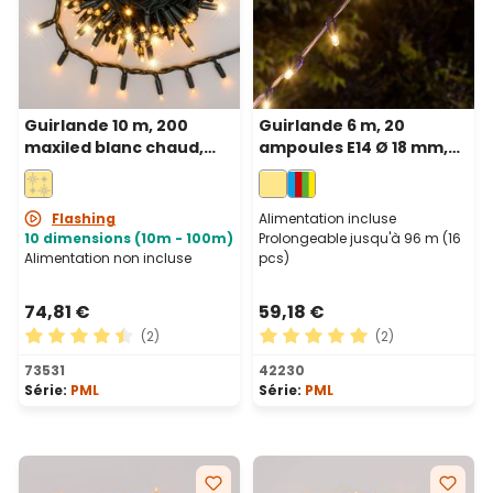
Guirlande 10 m, 200
Guirlande 6 m, 20
maxiled blanc chaud,
ampoules E14 Ø 18 mm,
câble vert,
filament led blanc
prolongeable, IP67
chaud, prolongeable
Flashing
Alimentation incluse
10 dimensions (10m - 100m)
Prolongeable jusqu'à 96 m (16
Alimentation non incluse
pcs)
74,81 €
59,18 €
(2)
(2)
Note moyenne de 4.5 sur 5 étoiles
Note moyenne de 5 sur 5 ét
73531
42230
Série:
PML
Série:
PML