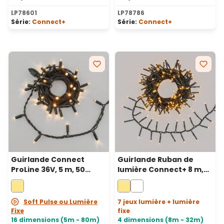
LP78601
LP78786
Série:
Connect+
Série:
Connect+
Guirlande Connect
Guirlande Ruban de
ProLine 36V, 5 m, 50
lumière Connect+ 8 m,
maxiled blanc chaud,
400 led blanc chaud,
câble vert, prolongeable
câble vert, prolongeable
Soft Pulse ou Lumière
7 jeux lumière + lumière
Fixe
fixe
16 dimensions (5m - 80m)
4 dimensions (8m - 32m)