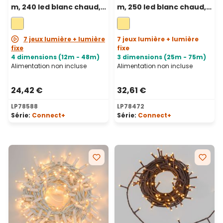
m, 240 led blanc chaud,
m, 250 led blanc chaud,
câble transparent,
câble vert, prolongeable
prolongeable
7 jeux lumière + lumière
7 jeux lumière + lumière
fixe
fixe
4 dimensions (12m - 48m)
3 dimensions (25m - 75m)
Alimentation non incluse
Alimentation non incluse
24,42 €
32,61 €
LP78588
LP78472
Série:
Connect+
Série:
Connect+