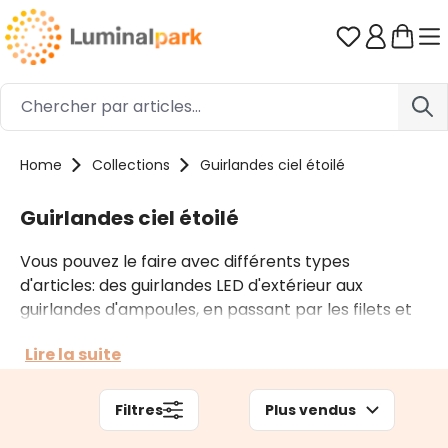
Passer au contenu principal
Vous avez 0
Home
Collections
Guirlandes ciel étoilé
Guirlandes ciel étoilé
Vous pouvez le faire avec différents types
d'articles: des guirlandes LED d'extérieur aux
guirlandes d'ampoules, en passant par les filets et
les rideaux lumineux. Le choix doit être fait en
Lire la suite
fonction du type d'application, de l'emplacement
et des données techniques en main. N'hésitez pas à
nous contacter si vous souhaitez un conseil ou un
Filtres
Plus vendus
devis.