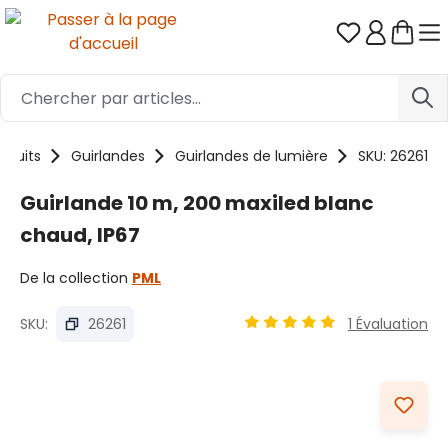
Passer au contenu principal
Vous avez 0
oduits
Guirlandes
Guirlandes de lumière
SKU: 26261
Guirlande 10 m, 200 maxiled blanc
chaud, IP67
De la collection
PML
SKU:
26261
1 Évaluation
Note moyenne de 5 sur 5 é
Ignorer la galerie d'images