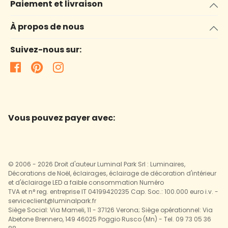
Paiement et livraison
À propos de nous
Suivez-nous sur:
Vous pouvez payer avec:
© 2006 - 2026 Droit d'auteur Luminal Park Srl : Luminaires,
Décorations de Noël, éclairages, éclairage de décoration d'intérieur
et d'éclairage LED a faible consommation Numéro
TVA et n° reg. entreprise IT 04199420235 Cap. Soc.: 100.000 euro i.v. -
serviceclient@luminalpark.fr
Siège Social: Via Mameli, 11 - 37126 Verona; Siège opérationnel: Via
Abetone Brennero, 149 46025 Poggio Rusco (Mn) - Tel. 09 73 05 36