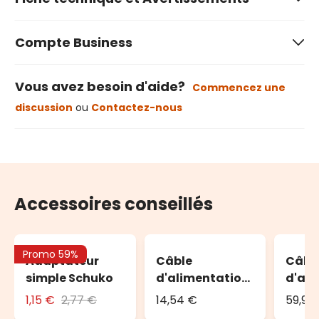
Compte Business
Vous avez besoin d'aide?
Commencez une
discussion
ou
Contactez-nous
Accessoires conseillés
Promo 59%
Adaptateur
Câble
Câbl
simple Schuko
d'alimentation
d'ali
PML, 1,5 m, avec
Varia
1,15 €
2,77 €
14,54 €
59,95
AC-DC, câble
lumin