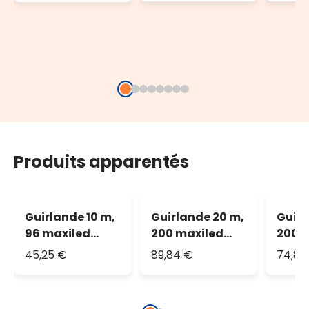
blanc, IP67
prise
230V
minut
400 w
blanc
Produits apparentés
Guirlande 10 m,
Guirlande 20 m,
Guirl
96 maxiled
200 maxiled
200 m
blanc chaud,
blanc chaud,
blanc
45,25 €
89,84 €
74,81
câble
IP67
blanc
transparent,
prolongeable