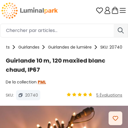
Passer au contenu principal
Vous avez 0
duits
Guirlandes
Guirlandes de lumière
SKU: 20740
Guirlande 10 m, 120 maxiled blanc
chaud, IP67
De la collection
PML
SKU:
20740
5 Évaluations
Note moyenne de 4.83 sur 5
Ignorer la galerie d'images