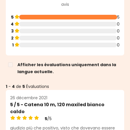
Note moyenne de 5 sur 5 étoiles
avis
5
5
4
0
3
0
2
0
1
0
Afficher les évaluations uniquement dans la
langue actuelle.
1
-
4
de
5
Évaluations
26 décembre 2021
5 / 5 - Catena 10 m, 120 maxiled bianco
caldo
5
/5
Note moyenne de 5 sur 5 étoiles
giudizio più che positivo, visto che dovevano essere