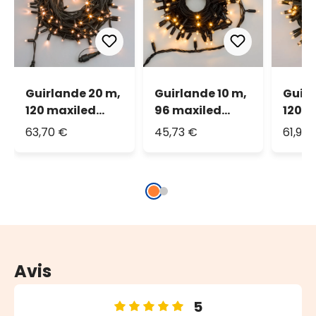
Guirlande 20 m,
Guirlande 10 m,
Guirl
120 maxiled
96 maxiled
120 m
blanc chaud,
blanc chaud,
blan
63,70 €
45,73 €
61,90
IP67
câble noir,
IP67
prolongeable
Avis
5