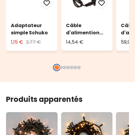
Adaptateur
Câble
Câbl
simple Schuko
d'alimention
d'ali
PML, 1,5 m, avec
Varia
1,15 €
2,77 €
14,54 €
59,95
AC-DC, câble
lumin
noir, IP67
prise
230V
minut
400 w
blanc
Produits apparentés