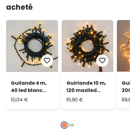
acheté
Guilande 4 m,
Guirlande 10 m,
Guirl
40 led blanc
120 maxiled
200 
chaud
blanc chaud,
blan
10,04 €
61,90 €
89,84
IP67
IP67