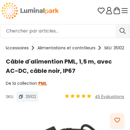
Passer au contenu principal
Vous avez 0
Accessoires
Alimentations et contrôleurs
SKU: 35102
Câble d'alimention PML, 1,5 m, avec
AC-DC, câble noir, IP67
De la collection
PML
SKU:
35102
45 Évaluations
Note moyenne de 4.91 sur 5 é
Ignorer la galerie d'images