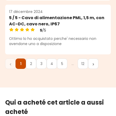
17 décembre 2024
5 / 5 - Cavo di alimentazione PML, 1,5 m, con
AC-DC, cavo nero, IP67
5
/5
Note moyenne de 5 sur 5 étoiles
Ottimo lo ho acquistato perche' necessario non
avendone uno a disposizione
1
2
3
4
5
…
12
Page
Page
Page
Page
Page
Page
Qui a acheté cet article a aussi
acheté