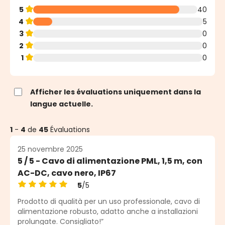
5
40
4
5
3
0
2
0
1
0
Afficher les évaluations uniquement dans la
langue actuelle.
1
-
4
de
45
Évaluations
25 novembre 2025
5 / 5 - Cavo di alimentazione PML, 1,5 m, con
AC-DC, cavo nero, IP67
5
/5
Note moyenne de 5 sur 5 étoiles
Prodotto di qualità per un uso professionale, cavo di
alimentazione robusto, adatto anche a installazioni
prolungate. Consigliato!”