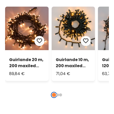
Guirlande 20 m,
Guirlande 10 m,
Guirl
200 maxiled
200 maxiled
120 m
blanc chaud,
blanc chaud,
blan
89,84 €
71,04 €
63,70
IP67
câble vert, IP67
IP67