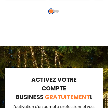
transparent,
transparent,
trans
prolongeable
prolongeable
prol
ACTIVEZ VOTRE
COMPTE
BUSINESS
GRATUITEMENT
!
L'activation d'un compte professionnel vous