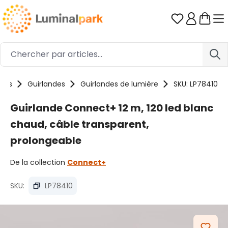
Passer au contenu principal
Vous avez 0
uits
Guirlandes
Guirlandes de lumière
SKU: LP78410
Guirlande Connect+ 12 m, 120 led blanc
chaud, câble transparent,
prolongeable
De la collection
Connect+
SKU:
LP78410
Ignorer la galerie d'images