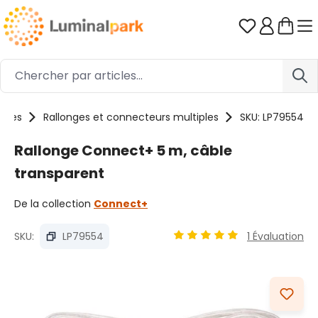
Passer au contenu principal
Vous avez 0
oires
Rallonges et connecteurs multiples
SKU: LP79554
Rallonge Connect+ 5 m, câble
transparent
De la collection
Connect+
SKU:
LP79554
1 Évaluation
Note moyenne de 5 sur 5 é
Ignorer la galerie d'images