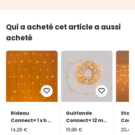
Qui a acheté cet article a aussi
acheté
Rideau
Guirlande
Stala
Connect+ 1 x h 1
Connect+ 12 m,
Conne
m, 100 led blanc
120 led blanc
0,36 
14,28 €
16,98 €
20,48
chaud, câble
chaud, câble
blan