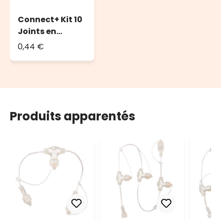
Connect+ Kit 10
Joints en
caoutchouc O-
0,44 €
Ring, Ø 13mm
Produits apparentés