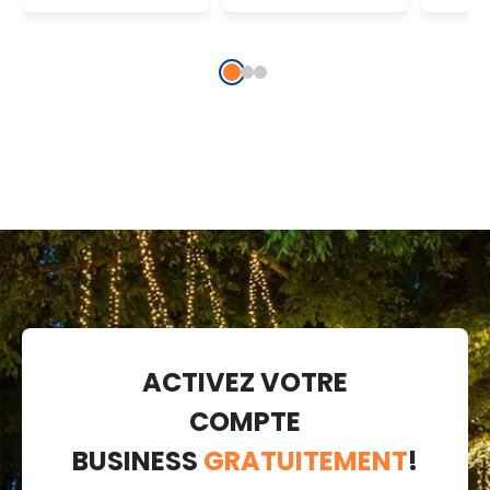
transparent,
transparent,
câbl
prolongeable
prolongeable
trans
prol
ACTIVEZ VOTRE
COMPTE
BUSINESS
GRATUITEMENT
!