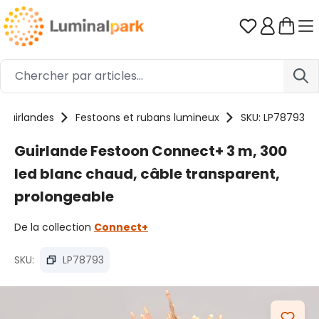
Passer au contenu principal
Vous avez 0
Guirlandes
Festoons et rubans lumineux
SKU: LP78793
Guirlande Festoon Connect+ 3 m, 300
led blanc chaud, câble transparent,
prolongeable
De la collection
Connect+
SKU:
LP78793
Ignorer la galerie d'images