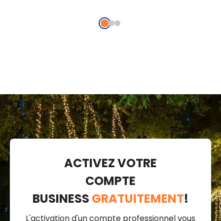
câble
chaud, câble
blan
transparent,
transparent,
câbl
prolongeable
prolongeable
trans
prol
ACTIVEZ VOTRE
COMPTE
BUSINESS
GRATUITEMENT
!
L'activation d'un compte professionnel vous