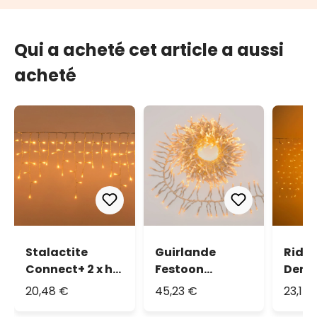
Qui a acheté cet article a aussi
acheté
Stalactite
Guirlande
Ridea
Connect+ 2 x h
Festoon
Dens
0,36 m, 160 led
Connect+ 5 m,
Conne
20,48 €
45,23 €
23,17 
blanc chaud,
500 led blanc
0,6 m