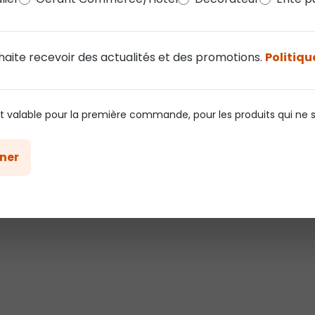
haite recevoir des actualités et des promotions.
Politiqu
, câble
Guirlande Festoon Connect+ 3 m,
câble transparent, prolongeable
27,67 €
st valable pour la première commande, pour les produits qui ne 
ner