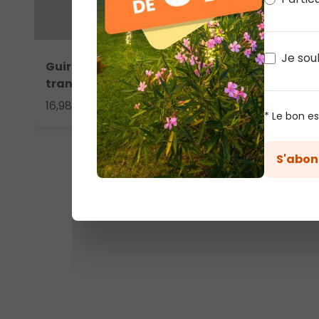
Je sou
Guirlande Connect+ 12 m, 120 led blanc chaud
transparent, prolongeable
16,98 €
* Le bon e
S'abon