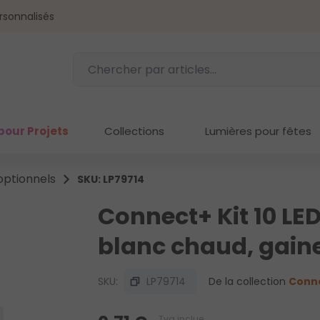
rsonnalisés
pour Projets
Collections
Lumières pour fêtes
optionnels
SKU: LP79714
Connect+ Kit 10 L
blanc chaud, gain
SKU:
LP79714
De la collection
Conn
Tva inclue