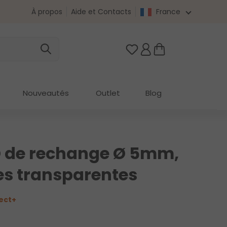
À propos
Aide et Contacts
France
Vous avez 0 articles da
Nouveautés
Outlet
Blog
ED de rechange Ø 5mm,
es transparentes
ect+