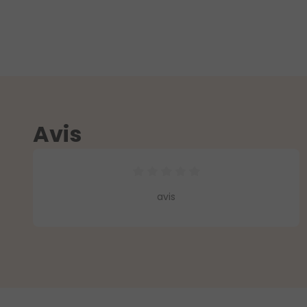
Avis
Note moyenne de 0 sur 5 étoiles
avis