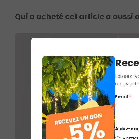
Qui a acheté cet article a aussi
Rece
Laissez-v
en avant-
Email
*
Aidez-nou
Particu