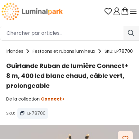
Passer au contenu principal
Vous avez 0
Guirlandes
Festoons et rubans lumineux
SKU: LP78700
Guirlande Ruban de lumière Connect+
8 m, 400 led blanc chaud, câble vert,
prolongeable
De la collection
Connect+
SKU:
LP78700
Ignorer la galerie d'images