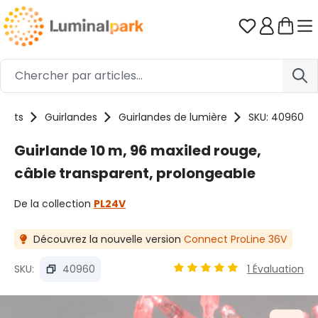
Passer au contenu principal
Vous avez 0
duits
Guirlandes
Guirlandes de lumière
SKU: 40960
Guirlande 10 m, 96 maxiled rouge,
câble transparent, prolongeable
De la collection
PL24V
Découvrez la nouvelle version
Connect ProLine 36V
SKU:
40960
1 Évaluation
Note moyenne de 5 sur 5 é
Ignorer la galerie d'images