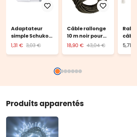
Adaptateur
Câble rallonge
Rallo
simple Schuko
10 m noir pour
câbl
avec fiche 16A
l'extérieur
tran
1,31 €
3,03 €
18,90 €
43,04 €
5,71 €
Produits apparentés