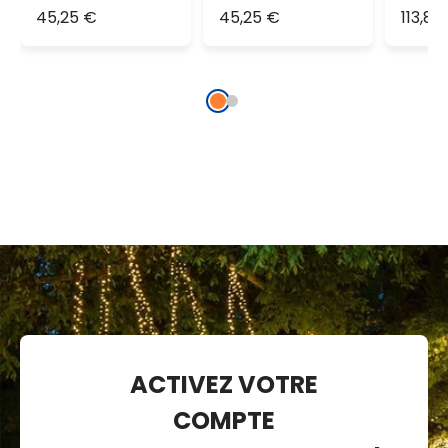
câble
blanc froid,
20 mè
45,25 €
45,25 €
113,84
transparent,
câble
maxi
prolongeable
transparent,
IP67
prolongeable
ACTIVEZ VOTRE
COMPTE