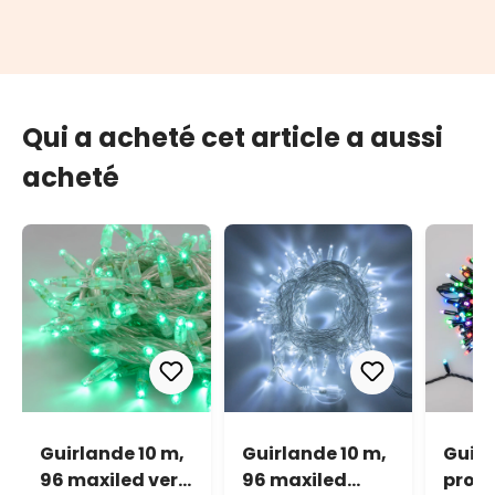
Qui a acheté cet article a aussi
acheté
Guirlande 10 m,
Guirlande 10 m,
Guir
96 maxiled vert,
96 maxiled
profe