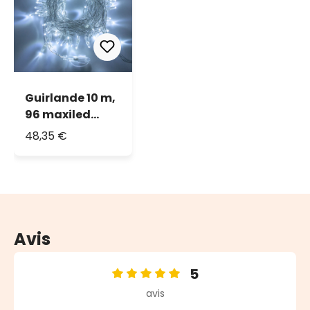
Guirlande 10 m,
96 maxiled
blanc froid,
48,35 €
câble
transparent,
prolongeable
Avis
5
Note moyenne de 5 sur 5 étoiles
avis