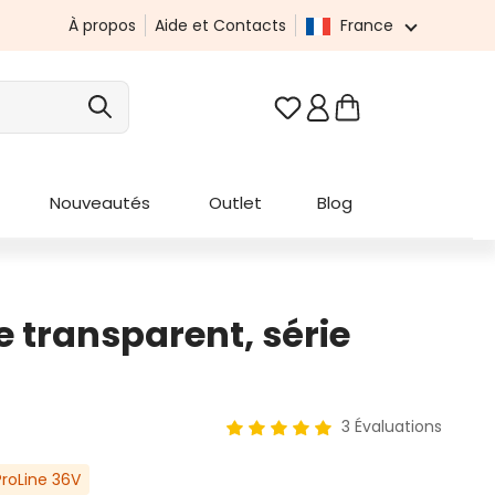
À propos
Aide et Contacts
France
Vous avez 0 articles da
Nouveautés
Outlet
Blog
e transparent, série
3 Évaluations
Note moyenne de 5 sur 5 étoile
roLine 36V