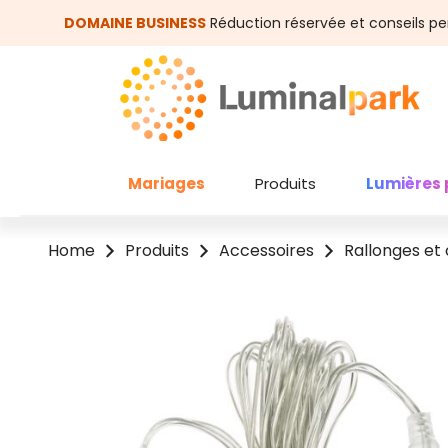
asser au contenu principal
Passer à la recherche
DOMAINE BUSINESS
Réduction réservée et conseils pe
Mariages
Produits
Lumières 
Home
Produits
Accessoires
Rallonges et
Ignorer la galerie d'images