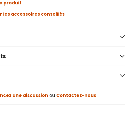
e produit
r les accessoires conseillés
ts
cez une discussion
ou
Contactez-nous