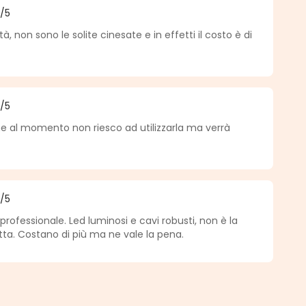
5
/5
 5 sur 5 étoiles
tà, non sono le solite cinesate e in effetti il costo è di
5
/5
 5 sur 5 étoiles
he al momento non riesco ad utilizzarla ma verrà
5
/5
 5 sur 5 étoiles
 professionale. Led luminosi e cavi robusti, non è la
ta. Costano di più ma ne vale la pena.