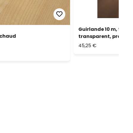
Guirlande 10 m, 96 m
 chaud
transparent, prolong
45,25 €