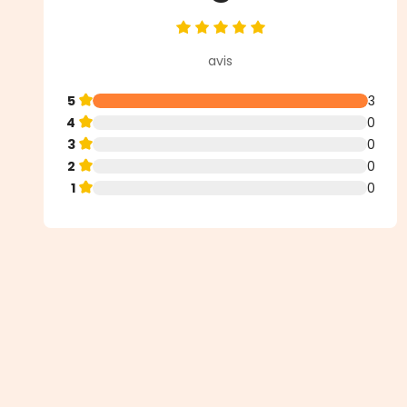
Note moyenne de 5 sur 5 étoiles
avis
5
3
4
0
3
0
2
0
1
0