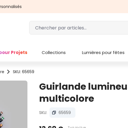
rsonnalisés
pour Projets
Collections
Lumières pour fêtes
ère
SKU: 65659
Guirlande lumineus
multicolore
SKU:
65659
Tva inclue