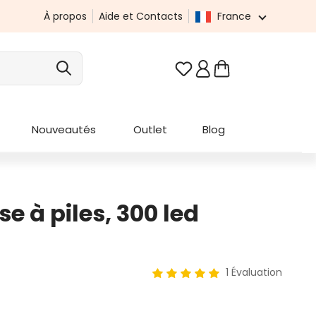
À propos
Aide et Contacts
France
Vous avez 0 articles da
Nouveautés
Outlet
Blog
e à piles, 300 led
1 Évaluation
Note moyenne de 5 sur 5 étoi