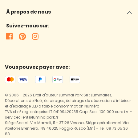
À propos de nous
Suivez-nous sur:
Vous pouvez payer avec:
© 2006 - 2026 Droit d'auteur Luminal Park Srl : Luminaires,
Décorations de Noël, éclairages, éclairage de décoration d'intérieur
et d'éclairage LED a faible consommation Numéro
TVA et n° reg. entreprise IT 04199420235 Cap. Soc.: 100.000 euro i.v. -
serviceclient@luminalpark.fr
Siège Social: Via Mameli, 11 - 37126 Verona; Siège opérationnel: Via
Abetone Brennero, 149 46025 Poggio Rusco (Mn) - Tel. 09 73 05 36
88