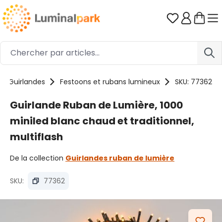
Passer au contenu principal
Vous avez 0
Guirlandes
Festoons et rubans lumineux
SKU: 77362
Guirlande Ruban de Lumière, 1000
miniled blanc chaud et traditionnel,
multiflash
De la collection
Guirlandes ruban de lumière
SKU:
77362
Ignorer la galerie d'images