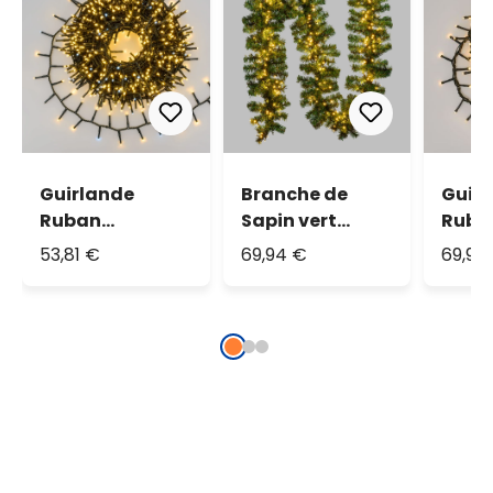
Guirlande
Branche de
Guir
Ruban
Sapin vert
Ruba
Lumineux 20 m,
Moena 2,7 m,
Lumiè
53,81 €
69,94 €
69,94
blanc chaud et
400 led blanc
Digit
blanc froid
chaud,
Chasi
prolongeable
blan