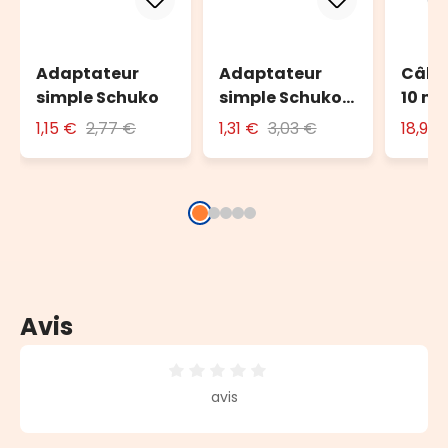
Adaptateur
Adaptateur
Câble
simple Schuko
simple Schuko
10 m 
avec fiche 16A
l'ext
1,15 €
2,77 €
1,31 €
3,03 €
18,90
Avis
Note moyenne de 0 sur 5 étoiles
avis