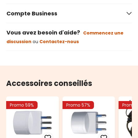
Compte Business
Vous avez besoin d'aide?
Commencez une
discussion
ou
Contactez-nous
Accessoires conseillés
Promo 59%
Promo 57%
Promo