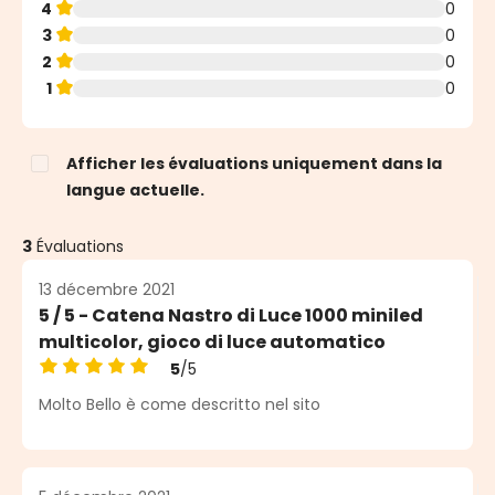
4
0
3
0
2
0
1
0
Afficher les évaluations uniquement dans la
langue actuelle.
3
Évaluations
13 décembre 2021
5 / 5 - Catena Nastro di Luce 1000 miniled
multicolor, gioco di luce automatico
5
/5
Note moyenne de 5 sur 5 étoiles
Molto Bello è come descritto nel sito