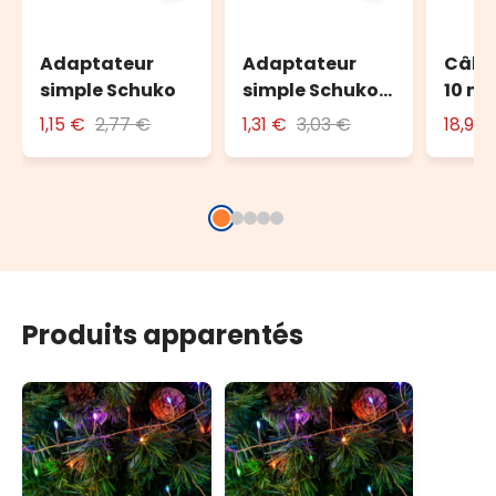
Adaptateur
Adaptateur
Câble
simple Schuko
simple Schuko
10 m 
avec fiche 16A
l'ext
1,15 €
2,77 €
1,31 €
3,03 €
18,90
Produits apparentés