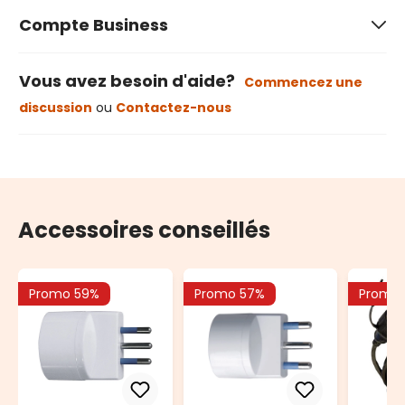
Compte Business
Vous avez besoin d'aide?
Commencez une
discussion
ou
Contactez-nous
Accessoires conseillés
Promo 59%
Promo 57%
Promo