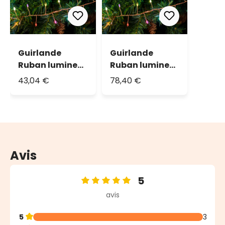
Guirlande
Guirlande
Ruban lumineux
Ruban lumineux
10 m, 500 Micro
20 m, 1000
43,04 €
78,40 €
Led RGB
Micro Led RGB
Multiflash
Multiflash
Avis
5
Note moyenne de 5 sur 5 étoiles
avis
5
3