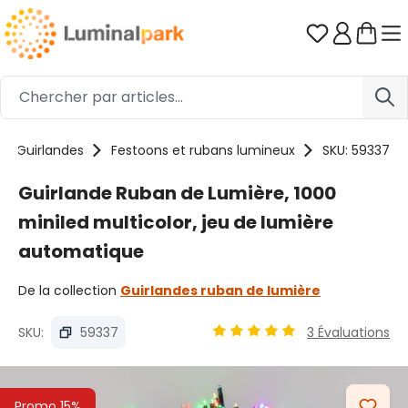
Passer au contenu principal
Vous avez 0
Guirlandes
Festoons et rubans lumineux
SKU: 59337
Guirlande Ruban de Lumière, 1000
miniled multicolor, jeu de lumière
automatique
De la collection
Guirlandes ruban de lumière
SKU:
59337
3 Évaluations
Note moyenne de 4.91 sur 5 
Ignorer la galerie d'images
Promo 15%