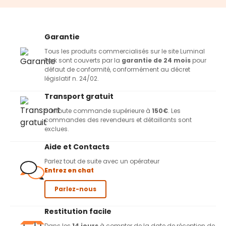
Garantie
Tous les produits commercialisés sur le site Luminal
Park sont couverts par la
garantie de 24 mois
pour
défaut de conformité, conformément au décret
législatif n. 24/02.
Transport gratuit
Sur toute commande supérieure à
150€
. Les
commandes des revendeurs et détaillants sont
exclues.
Aide et Contacts
Parlez tout de suite avec un opérateur
Entrez en chat
Parlez-nous
Restitution facile
Dans les
14 jours
à compter de la date de réception de