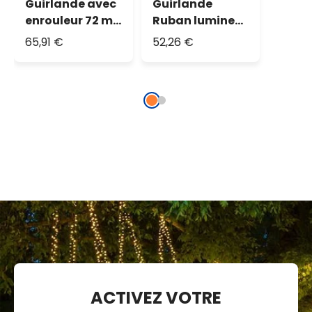
Guirlande avec
Guirlande
enrouleur 72 m,
Ruban lumineux
1200 miniled
20 m, 1000
65,91 €
52,26 €
blanc chaud,
Micro Led blanc
câble vert
chaud
ACTIVEZ VOTRE