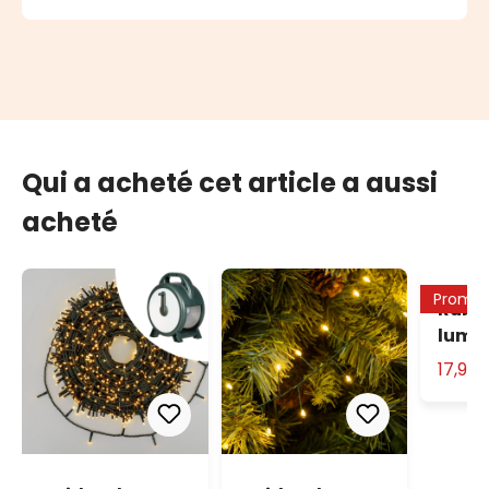
Qui a acheté cet article a aussi
acheté
Promo
Ruba
lumiè
1000 
17,90
chau