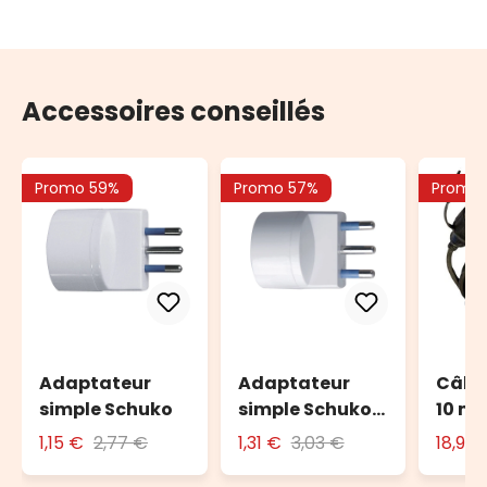
Accessoires conseillés
Promo 59%
Promo 57%
Promo
Adaptateur
Adaptateur
Câble
simple Schuko
simple Schuko
10 m 
avec fiche 16A
l'ext
1,15 €
2,77 €
1,31 €
3,03 €
18,90