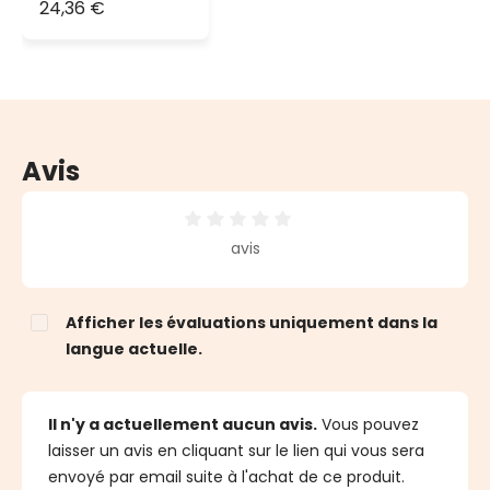
lumineuses
24,36 €
jusqu'à 2000
led ou 100 m de
long
Avis
Note moyenne de 0 sur 5 étoiles
avis
Afficher les évaluations uniquement dans la
langue actuelle.
Il n'y a actuellement aucun avis.
Vous pouvez
laisser un avis en cliquant sur le lien qui vous sera
envoyé par email suite à l'achat de ce produit.