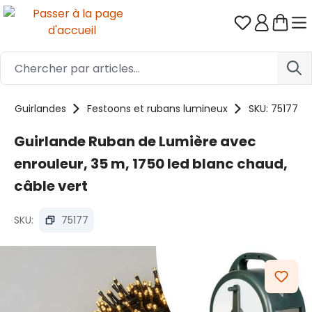
Passer au contenu principal
Vous avez 0
Guirlandes
Festoons et rubans lumineux
SKU: 75177
Guirlande Ruban de Lumière avec
enrouleur, 35 m, 1750 led blanc chaud,
câble vert
SKU:
75177
Ignorer la galerie d'images