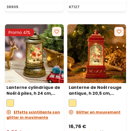
Note moyenne de 5 sur 5 ét
38905
67127
Promo 41%
Lanterne cylindrique de
Lanterne de Noël rouge
Noël à piles, h 24 cm,
antique, h 20,5 cm,
glitter scintillant, led
glitter scintillant, led
blanc chaud
blanc chaud
Effetto scintillante con
Glitter en mouvement
glitter in movimento
16,76 €