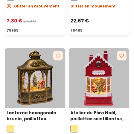
blanc chaud
Glitter en mouvement
Glitter en mouvement
7,30 €
22,67 €
20,61 €
75955
79465
Lanterne hexagonale
Atelier du Père Noël,
brunie, paillettes
paillettes scintillantes, h
scintillantes, h 21 cm,
28,5 cm, mélodies de
mélodies de Noël, LED
Noël, LED blanc chaud