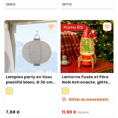
Note moyenne de 4.82 sur 5 étoiles
Note moyenne de 4.5 sur 5 
35812
35713
Promo 61%
Lampion party en tissu
Lanterne Fusée et Père
plastifié blanc, Ø 30 cm,
Noël Astronaute, glitter
3 led blanc chaud
scintillant, h 27,5 cm, led
blanc chaud
Glitter en mouvement
7,68 €
11,90 €
30,28 €