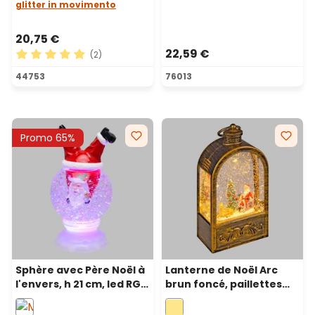
glitter in movimento
20,75 €
22,59 €
(2)
Note moyenne de 5 sur 5 étoiles
44753
76013
Promo 65%
Sphère avec Père Noël à
Lanterne de Noël Arc
l'envers, h 21 cm, led RGB
brun foncé, paillettes
aux couleurs
scintillantes, h 24 cm,
changeantes
musiques de Noël, LED