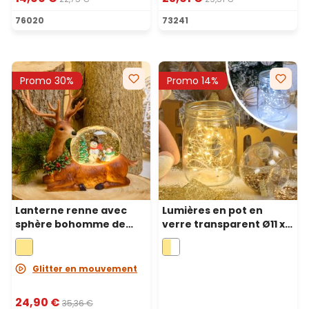
76020
73241
Promo 30%
Promo 14%
Lanterne renne avec
Lumières en pot en
sphère bohomme de
verre transparent Ø11 x h
neige, glitter scintillant,
15,5 cm, 80 MicroLED
h 26 cm, led blanc chaud
blanc chaud et froid à
piles
Glitter en mouvement
24,90 €
35,36 €