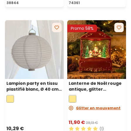
38844
74361
Promo 58%
Lampion party en tissu
Lanterne de Noël rouge
plastifié blanc, Ø 40 cm,
antique, glitter
3 led blanc chaud
scintillant, h 27 cm, led
blanc chaud
Glitter en mouvement
11,90 €
28,13 €
10,29 €
(1)