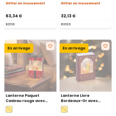
chaud, musiques de Noël
chaud, musiques de Noël
Glitter en mouvement
Glitter en mouvement
63,34 €
32,13 €
83110
83103
En arrivage
En arrivage
Lanterne Paquet
Lanterne Livre
Cadeau rouge avec
Bordeaux-Or avec
paillettes scintillantes,
paillettes scintillantes,
h. 19 cm, LED blanc
h. 23 cm, LED blanc