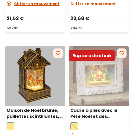
Noël, LED blanc chaud
Glitter en mouvement
Glitter en mouvement
21,52 €
23,68 €
59795
79472
Rupture de stock
Maison de Noël brunie,
Cadre à piles avec le
paillettes scintillantes, h
Père Noël et des
19,5 cm, mélodies de
bonhommes de neige,
Noël, LED blanc chaud
27 x h 21 cm, led blanc