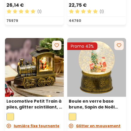
26,14 €
22,75 €
(1)
(1)
Note moyenne de 5 sur 5 étoiles
Note moyenne de 5 sur 5 ét
75979
44760
Promo 43%
Locomotive Petit Train à
Boule en verre base
piles, glitter scintillant, h
brune, Sapin de Noël
16 cm, led blanc chaud
avec Père Noël et sac à
cadeaux, h 17 cm, led
blanc chaud
lumière fixe tournante
Glitter en mouvement