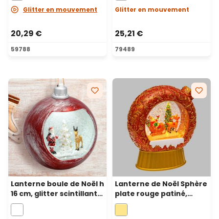
blanc chaud
Glitter en mouvement
Glitter en mouvement
20,29 €
25,21 €
59788
79489
Lanterne boule de Noël h
Lanterne de Noël Sphère
16 cm, glitter scintillant,
plate rouge patiné,
led blanc froid
paillettes scintillantes, h
20 cm, musiques de