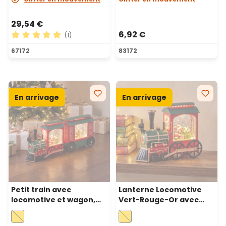
29,54 €
6,92 €
(1)
Note moyenne de 5 sur 5 étoiles
67172
83172
En arrivage
En arrivage
Petit train avec
Lanterne Locomotive
locomotive et wagon,
Vert-Rouge-Or avec
paillettes scintillantes,
paillettes scintillantes,
h. 20 cm, LED blanc
h. 20 cm, LED blanc