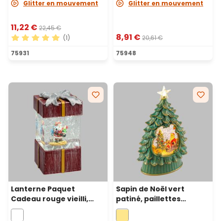
Glitter en mouvement
Glitter en mouvement
11,22 €
22,45 €
8,91 €
(1)
20,61 €
Note moyenne de 5 sur 5 étoiles
75931
75948
Lanterne Paquet
Sapin de Noël vert
Cadeau rouge vieilli,
patiné, paillettes
glitter scintillant, h 18
scintillantes, h 26 cm,
cm, led blanc froid
mélodies de Noël, LED