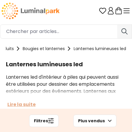
Passer au contenu principal
Vous avez 0
roduits
Bougies et lanternes
Lanternes lumineuses led
Lanternes lumineuses led
Lanternes led d'intérieur à piles qui peuvent aussi
être utilisées pour dessiner des emplacements
extérieurs pour des événements. Lanternes aux
styles différents-shabby, modernes ou rustiques-
Lire la suite
avec des bougies LED ou de microled à l'intérieur.
Choisissez entre des lanternes blanches et noires,
des déco Noël ou d'intérieur maison, pour des
Filtres
Plus vendus
commerces.