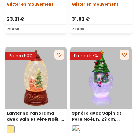
blanc chaud
Glitter en mouvement
Glitter en mouvement
23,21 €
31,82 €
79458
79496
Promo 50%
Promo 57%
Lanterne Panorama
Sphère avec Sapin et
avec Sain et Père Noël, h.
Père Noël, h. 23 cm,
22 cm, glitter led blanc
glitter led multicolor
chaud
RGB