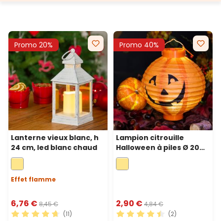
Promo 20%
Promo 40%
Lanterne vieux blanc, h
Lampion citrouille
24 cm, led blanc chaud
Halloween à piles Ø 20
cm, led blanc chaud
Effet flamme
6,76 €
2,90 €
8,45 €
4,84 €
(11)
(2)