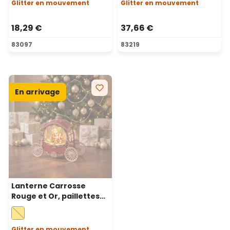
chaud, musiques de Noël
chaud, musiques de Noël
Glitter en mouvement
Glitter en mouvement
18,29 €
37,66 €
83097
83219
En arrivage
Lanterne Carrosse
Rouge et Or, paillettes
scintillantes, h. 22 cm,
LED blanc chaud,
musiques de Noël
Glitter en mouvement