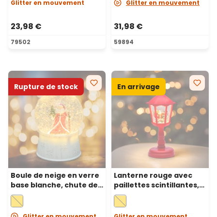
chaud
Glitter en mouvement
Glitter en mouvement
23,98 €
31,98 €
79502
59894
Rupture de stock
En arrivage
Boule de neige en verre
Lanterne rouge avec
base blanche, chute de
paillettes scintillantes,
neige et Père Noël, h 17
h. 21 cm, LED blanc
cm, led blanc chaud
chaud, musiques de Noël
Glitter en mouvement
Glitter en mouvement