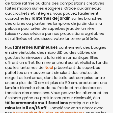
de table raffiné ou dans des compositions créatives
faites maison sur les étagères. Grâce aux anneaux,
aux crochets et intégrés, vous pouvez facilement
accrocher les
lanternes de jardin
sur les branches
des arbres ou planter les lampions de jardin dans la
pelouse pour créer de superbes jeux de lumière.
Laissez-vous séduire par nos propositions agréables
et raffinées et choisissez votre lanterne préférée !
Nos
lanternes lumineuses
contiennent des bougies
en cire véritable, des micro LED ou des câbles de
gouttes lumineuses à la lumière romantique. Elles
offrent un effet flamme enchanteur et réaliste, tandis
que les lanternes de
Noël
présentent de superbes
paillettes en mouvement simulant des chutes de
neige. Les lanternes, dont la taille est comprise entre
un peu plus de 10 cm et plus de 50 cm, produisent une
lumière blanche chaude ou froide et multicolore en
fonction des occasions. Vous pouvez les allumer et les
éteindre grâce au petit interrupteur dissimulé, à la
télécommande multifonctions
pratique ou à la
minuterie 8 on/16 off
. Complétez votre décor avec
nos
bougies chauffe-plat et photophores
et avec les