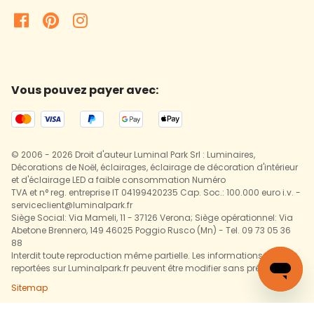
Vous pouvez payer avec:
© 2006 - 2026 Droit d'auteur Luminal Park Srl : Luminaires,
Décorations de Noël, éclairages, éclairage de décoration d'intérieur
et d'éclairage LED a faible consommation Numéro
TVA et n° reg. entreprise IT 04199420235 Cap. Soc.: 100.000 euro i.v. -
serviceclient@luminalpark.fr
Siège Social: Via Mameli, 11 - 37126 Verona; Siège opérationnel: Via
Abetone Brennero, 149 46025 Poggio Rusco (Mn) - Tel. 09 73 05 36
88
Interdit toute reproduction même partielle. Les informations
reportées sur Luminalpark.fr peuvent être modifier sans préavis.
Sitemap