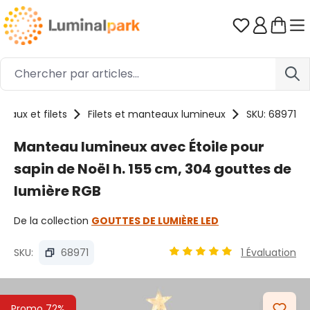
Passer au contenu principal
Vous avez 0
deaux et filets
Filets et manteaux lumineux
SKU: 68971
Manteau lumineux avec Étoile pour
sapin de Noël h. 155 cm, 304 gouttes de
lumière RGB
De la collection
GOUTTES DE LUMIÈRE LED
SKU:
68971
1 Évaluation
Note moyenne de 5 sur 5 é
Ignorer la galerie d'images
Promo 72%