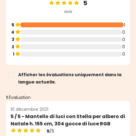
5
Note moyenne de 5 sur 5 étoiles
avis
5
1
4
0
3
0
2
0
1
0
Afficher les évaluations uniquement dans la
langue actuelle.
1
Évaluation
10 décembre 2021
5 / 5 - Mantello di luci con Stella per albero di
Natale h. 155 cm, 304 gocce di luce RGB
5
/5