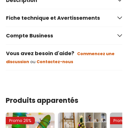
Description
Fiche technique et Avertissements
Compte Business
Vous avez besoin d'aide?
Commencez une
discussion
ou
Contactez-nous
Produits apparentés
Promo 26%
Promo 