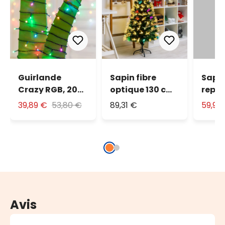
Guirlande
Sapin fibre
Sapi
Crazy RGB, 200
optique 130 cm,
replia
led
led blanc chaud
cm, 
39,89 €
53,80 €
89,31 €
59,90
et RGB
lumi
Avis