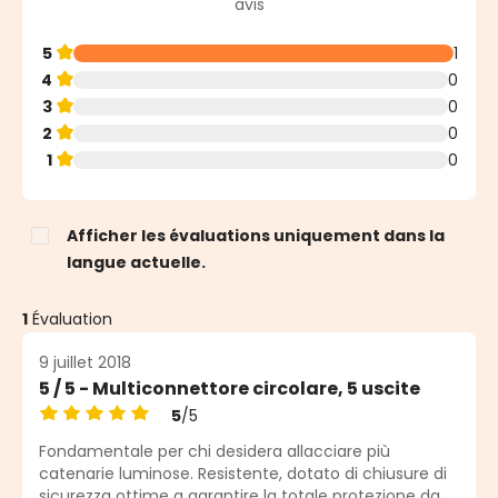
Note moyenne de 5 sur 5 étoiles
avis
5
1
4
0
3
0
2
0
1
0
Afficher les évaluations uniquement dans la
langue actuelle.
1
Évaluation
9 juillet 2018
5 / 5 - Multiconnettore circolare, 5 uscite
5
/5
Note moyenne de 5 sur 5 étoiles
Fondamentale per chi desidera allacciare più
catenarie luminose. Resistente, dotato di chiusure di
sicurezza ottime a garantire la totale protezione da