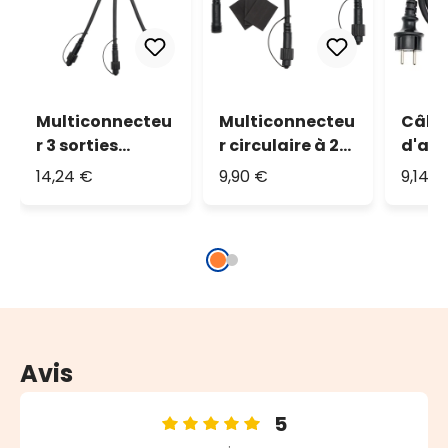
Multiconnecteu
Multiconnecteu
Câbl
r 3 sorties
r circulaire à 2
d'ali
VINTAGE LED
sorties VINTAGE
1,5 m
14,24 €
9,90 €
9,14 €
PRO, câble noir
LED PRO, câble
noir
Avis
5