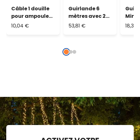
Câble 1 douille
Guirlande 6
Guir
pour ampoule
mètres avec 20
MiniC
Vintage E27, 2
ampoules
m, 72
10,04 €
53,81 €
18,38
mètres, câble
filament LED
chau
noir
blanc chaud