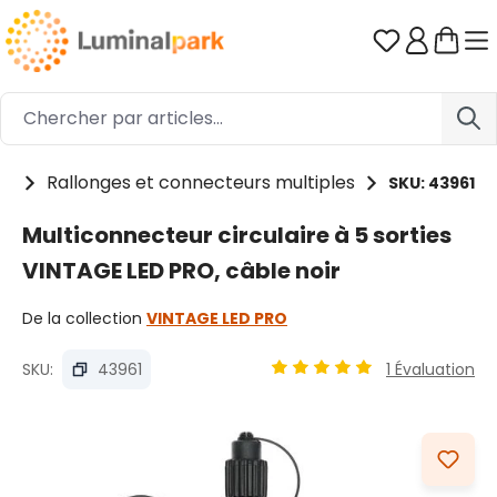
Passer au contenu principal
Vous avez 0
es
Rallonges et connecteurs multiples
SKU: 43961
Multiconnecteur circulaire à 5 sorties
VINTAGE LED PRO, câble noir
De la collection
VINTAGE LED PRO
SKU:
43961
1 Évaluation
Note moyenne de 5 sur 5 é
Ignorer la galerie d'images