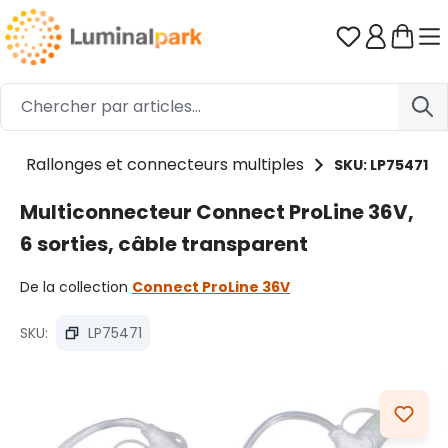
Passer au contenu principal
Vous avez 0
Rallonges et connecteurs multiples
SKU: LP75471
Multiconnecteur Connect ProLine 36V,
6 sorties, câble transparent
De la collection
Connect ProLine 36V
SKU:
LP75471
Ignorer la galerie d'images