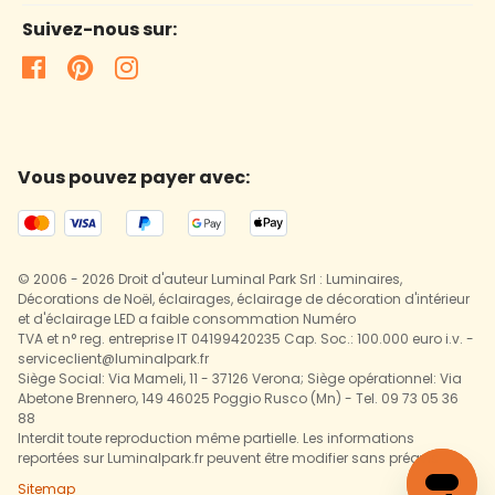
Suivez-nous sur:
Vous pouvez payer avec:
© 2006 - 2026 Droit d'auteur Luminal Park Srl : Luminaires,
Décorations de Noël, éclairages, éclairage de décoration d'intérieur
et d'éclairage LED a faible consommation Numéro
TVA et n° reg. entreprise IT 04199420235 Cap. Soc.: 100.000 euro i.v. -
serviceclient@luminalpark.fr
Siège Social: Via Mameli, 11 - 37126 Verona; Siège opérationnel: Via
Abetone Brennero, 149 46025 Poggio Rusco (Mn) - Tel. 09 73 05 36
88
Interdit toute reproduction même partielle. Les informations
reportées sur Luminalpark.fr peuvent être modifier sans préavis.
Sitemap