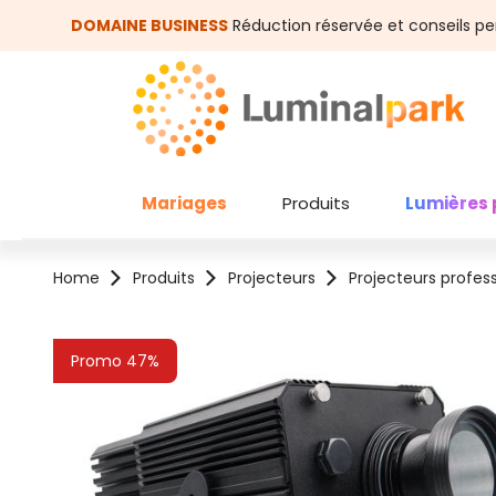
asser au contenu principal
Passer à la recherche
DOMAINE BUSINESS
Réduction réservée et conseils pe
Mariages
Produits
Lumières 
Home
Produits
Projecteurs
Projecteurs profes
Ignorer la galerie d'images
Promo 47%