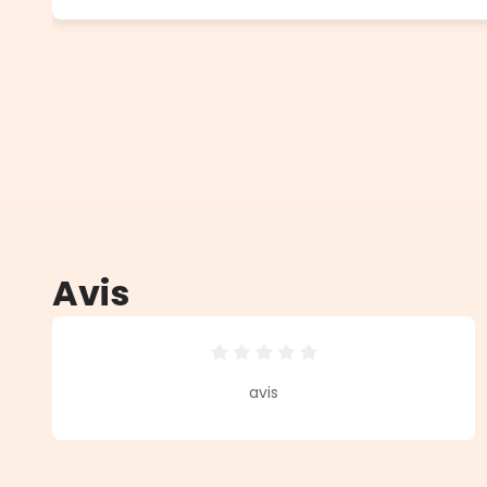
Avis
Note moyenne de 0 sur 5 étoiles
avis