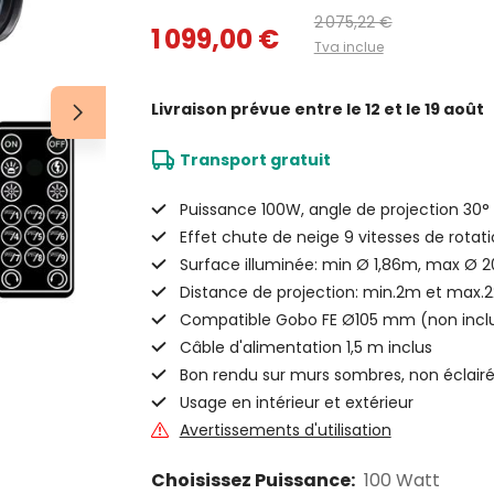
2 075,22 €
1 099,00 €
Tva inclue
Livraison prévue
entre le 12 et le 19 août
Transport gratuit
Puissance 100W, angle de projection 30°
Effet chute de neige 9 vitesses de rotat
Surface illuminée: min Ø 1,86m, max Ø 
Distance de projection: min.2m et max.
Compatible Gobo FE Ø105 mm (non incl
Câble d'alimentation 1,5 m inclus
Bon rendu sur murs sombres, non éclair
Usage en intérieur et extérieur
Avertissements d'utilisation
Choisissez Puissance:
100 Watt