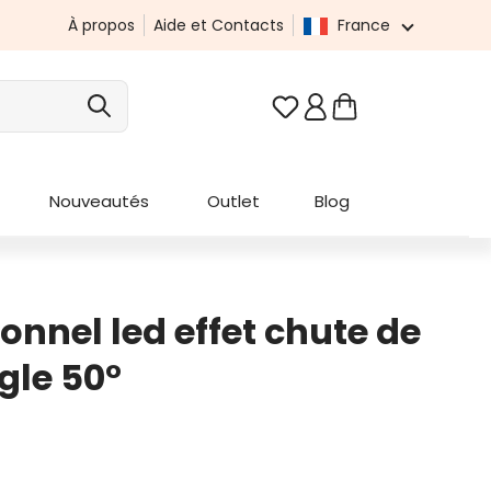
À propos
Aide et Contacts
France
Vous avez 0 articles da
Nouveautés
Outlet
Blog
onnel led effet chute de
gle 50°