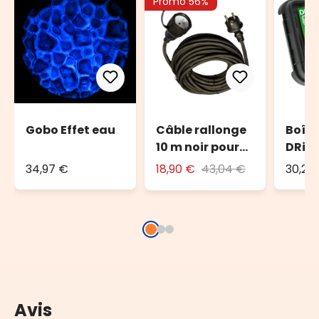
Promo 56%
Gobo Effet eau
Câble rallonge
Boîte
10 m noir pour
DRiBO
l'extérieur
150 x
34,97 €
18,90 €
43,04 €
30,26
Avis