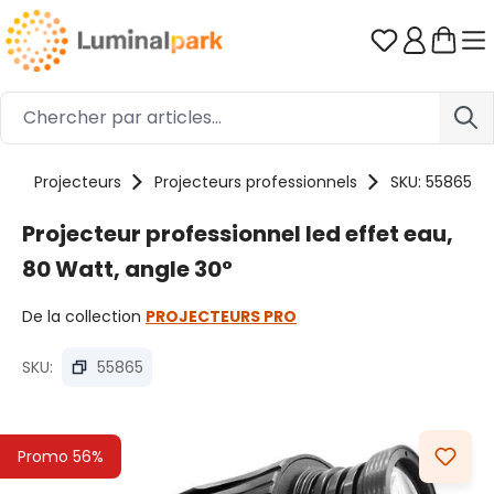
Passer au contenu principal
Vous avez 0
s
Projecteurs
Projecteurs professionnels
SKU: 55865
Projecteur professionnel led effet eau,
80 Watt, angle 30°
De la collection
PROJECTEURS PRO
SKU:
55865
Ignorer la galerie d'images
Promo 56%