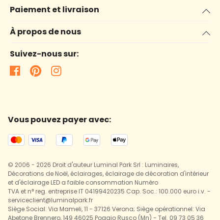
Paiement et livraison
À propos de nous
Suivez-nous sur:
Vous pouvez payer avec:
© 2006 - 2026 Droit d'auteur Luminal Park Srl : Luminaires,
Décorations de Noël, éclairages, éclairage de décoration d'intérieur
et d'éclairage LED a faible consommation Numéro
TVA et n° reg. entreprise IT 04199420235 Cap. Soc.: 100.000 euro i.v. -
serviceclient@luminalpark.fr
Siège Social: Via Mameli, 11 - 37126 Verona; Siège opérationnel: Via
Abetone Brennero, 149 46025 Poggio Rusco (Mn) - Tel. 09 73 05 36