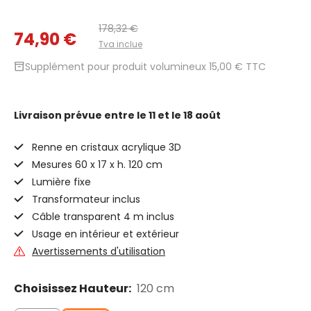
178,32 €
74,90 €
Tva inclue
inventory_2
Supplément pour produit volumineux 15,00 € TTC
Livraison prévue
entre le 11 et le 18 août
Renne en cristaux acrylique 3D
Mesures 60 x 17 x h. 120 cm
Lumière fixe
Transformateur inclus
Câble transparent 4 m inclus
Usage en intérieur et extérieur
Avertissements d'utilisation
Choisissez Hauteur:
120 cm