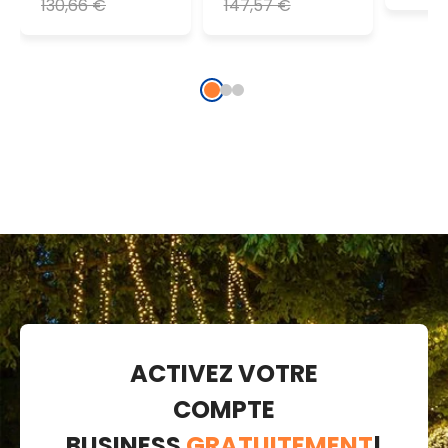
130,66 €
147,57 €
froid
froid
ACTIVEZ VOTRE
COMPTE
BUSINESS
GRATUITEMENT
!