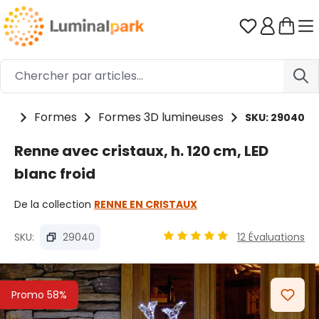
Passer au contenu principal
Vous avez 0
its
Formes
Formes 3D lumineuses
SKU: 29040
Renne avec cristaux, h. 120 cm, LED
blanc froid
De la collection
RENNE EN CRISTAUX
SKU:
29040
12 Évaluations
Note moyenne de 4.94 sur 5 
Ignorer la galerie d'images
Promo 58%