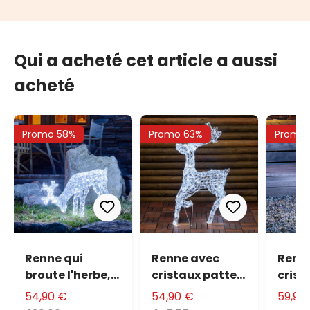
Qui a acheté cet article a aussi
acheté
Promo 58%
Promo 63%
Promo
Renne qui
Renne avec
Renn
broute l'herbe,
cristaux patte
crist
h. 50 cm, LED
levée, 85 cm,
tourn
54,90 €
54,90 €
59,90
blanc froid
200 led blanc
cm, L