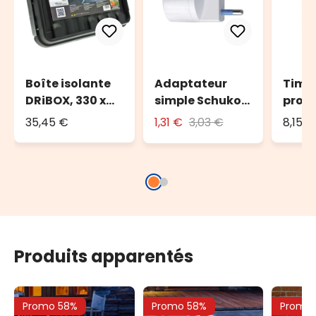
Boîte isolante
Adaptateur
Time
DRiBOX, 330 x
simple Schuko
prog
230 x 140 mm
avec fiche 16A
DAIL
35,45 €
1,31 €
3,03 €
8,15 €
Produits apparentés
Promo 58%
Promo 58%
Promo