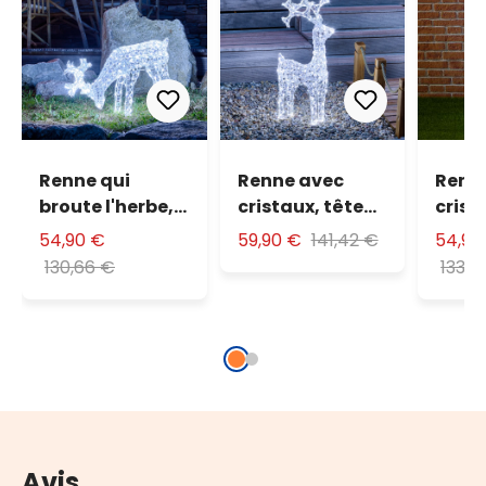
Renne qui
Renne avec
Renn
broute l'herbe,
cristaux, tête
crist
h. 50 cm, LED
tournante h. 90
cm, 2
54,90 €
59,90 €
141,42 €
54,90
blanc froid
cm, LED blanc
blanc
130,66 €
133,7
froid
Avis