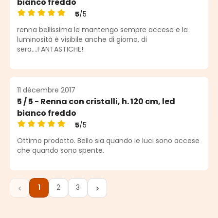
bianco freddo
5
/5
Note moyenne de 5 sur 5 étoiles
renna bellissima le mantengo sempre accese e la
luminosità è visibile anche di giorno, di
sera....FANTASTICHE!
11 décembre 2017
5 / 5 - Renna con cristalli, h. 120 cm, led
bianco freddo
5
/5
Note moyenne de 5 sur 5 étoiles
Ottimo prodotto. Bello sia quando le luci sono accese
che quando sono spente.
1
2
3
Page
Page
Page