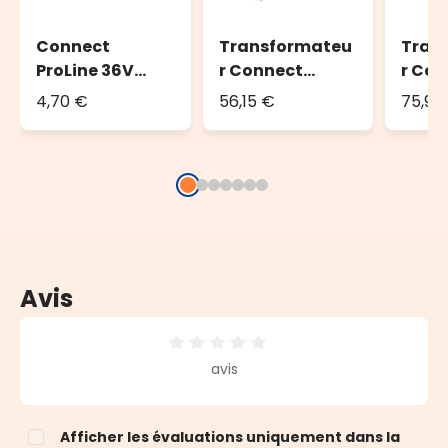
Connect
Transformateu
Tran
ProLine 36V
r Connect
r Con
Polarity
ProLine 36V, 36
ProLi
4,70 €
56,15 €
75,95
Inverter,
Watt,
Watt
Inverseur de
utilisation en
utili
polarité
extérieur
extér
Avis
Note moyenne de 0 sur 5 étoiles
avis
Afficher les évaluations uniquement dans la