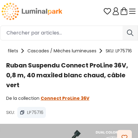
Passer au contenu principal
Vous avez 0
 et filets
Cascades / Mèches lumineuses
SKU: LP75716
Ruban Suspendu Connect ProLine 36V,
0,8 m, 40 maxiled blanc chaud, câble
vert
De la collection
Connect ProLine 36V
SKU:
LP75716
Ignorer la galerie d'images