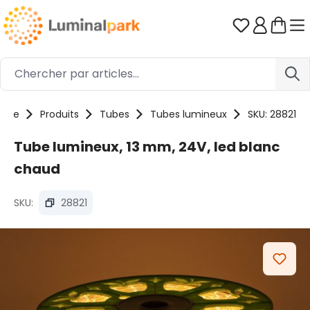
Passer au contenu principal
Vous avez 0
ome
Produits
Tubes
Tubes lumineux
SKU: 28821
Tube lumineux, 13 mm, 24V, led blanc
chaud
SKU:
28821
Ignorer la galerie d'images