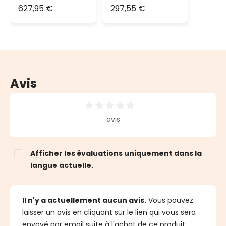
led blanc chaud
double face,
627,95 €
297,55 €
6000 led blanc
chaud
Avis
Note moyenne de 0 sur 5 étoiles
avis
Afficher les évaluations uniquement dans la
langue actuelle.
Il n'y a actuellement aucun avis.
Vous pouvez
laisser un avis en cliquant sur le lien qui vous sera
envoyé par email suite à l'achat de ce produit.