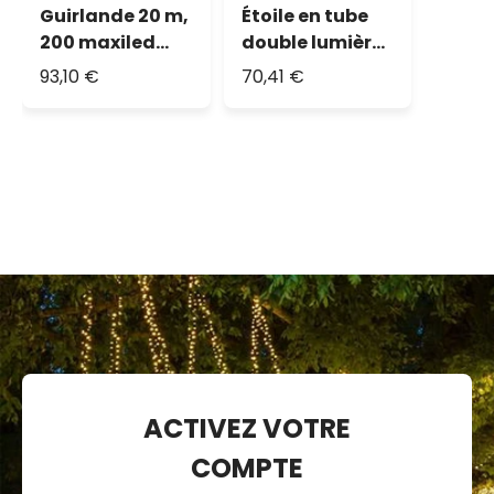
Guirlande 20 m,
Étoile en tube
200 maxiled
double lumière,
blanc chaud,
47 x 45 cm, 116
93,10 €
70,41 €
IP67
LED blanc
chaud
ACTIVEZ VOTRE
COMPTE