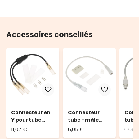
Accessoires conseillés
Connecteur en
Connecteur
Conn
Y pour tube
tube - mâle
tube 
lumineux de 13
PML, 0,3 m, IP67
PML, 
11,07 €
6,05 €
6,05 
mm
câble