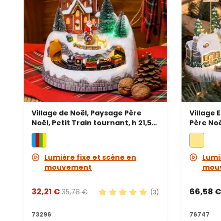
Village de Noël, Paysage Père
Village 
Noël, Petit Train tournant, h 21,5
Père Noë
cm, mélodies de Noël
avec Re
23 cm, m
Lumière fixe et scène en
Lumi
mouvement
mou
32,21 €
66,58 
35,78 €
(3)
Note moyenne de 5 sur 5 étoile
73296
76747