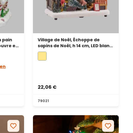
n pain
Village de Noël, Échoppe de
ouvre et
sapins de Noël, h 14 cm, LED blanc
ues de
chaud
 en
22,06 €
79021