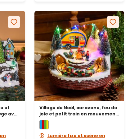
se et
Village de Noël, caravane, feu de
nège avec
joie et petit train en mouvement,
 27 cm,
h 16 cm, musique de Noël
 en
Lumière fixe et scène en