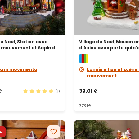
de Noël, Station avec
Village de Noël, Maison e
n mouvement et Sapin de
d'épice avec porte qui s'
rnant, h 38 cm, mélodies
se ferme, h 18 cm, musiq
Noël
a in movimento
Lumière fixe et scène
mouvement
€
39,01 €
(1)
Note moyenne de 5 sur 5 étoiles
77614
%