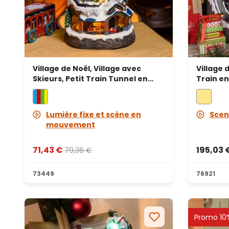
Village de Noël, Village avec
Village 
Skieurs, Petit Train Tunnel en
Train e
mouvement, h 38 cm, mélodies
Noël tou
de Noël
de Noël
Lumière fixe et scène en
Scen
mouvement
71,43 €
195,03 
79,36 €
73449
76921
Promo 10