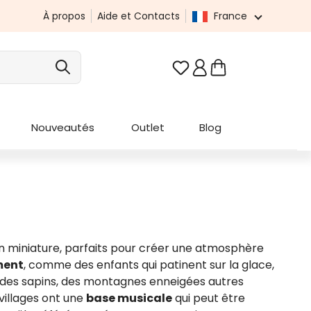
À propos
Aide et Contacts
France
Vous avez 0 articles da
Nouveautés
Outlet
Blog
 en miniature, parfaits pour créer une atmosphère
ment
, comme des enfants qui patinent sur la glace,
c des sapins, des montagnes enneigées autres
villages ont une
base musicale
qui peut être