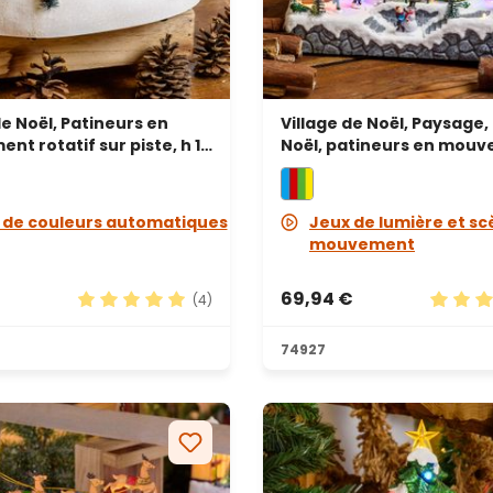
de Noël, Patineurs en
Village de Noël, Paysage,
t rotatif sur piste, h 13
Noël, patineurs en mouv
ique de Noël
28 cm, musiques de Noël
 de couleurs automatiques
Jeux de lumière et sc
mouvement
69,94 €
(4)
s
Note moyenne de 5 sur 5 étoiles
Note mo
74927