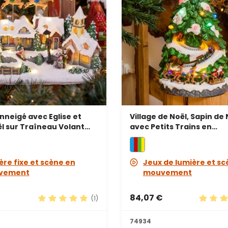
Enneigé avec Eglise et
Village de Noël, Sapin de 
l sur Traîneau Volant
avec Petits Trains en
nnes en mouvement, h
mouvement, h. 40 cm, m
élodies de Noël
de Noël
ère fixe et scène en
Jeux de lumière et sc
vement
mouvement
€
84,07 €
(1)
s
Note moyenne de 5 sur 5 étoiles
Note mo
74934