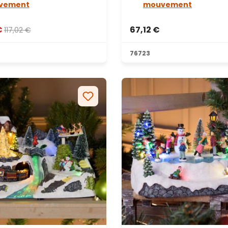
vement
mouvement
€
67,12 €
117,02 €
s
76723