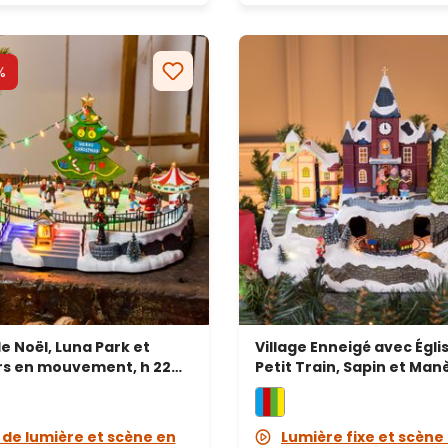
%
de Noël, Luna Park et
Village Enneigé avec Égli
rs en mouvement, h 22
Petit Train, Sapin et Ma
dies de Noël
Enfants en mouvement, h
musiques de Noël
 de lumière et scène en
Lumière fixe et scène