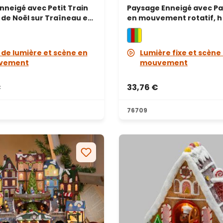
Enneigé avec Petit Train
Paysage Enneigé avec Pa
 de Noël sur Traîneau en
en mouvement rotatif, h 
nt, Ruisseau en fibre
musiques de Noël
 h 18 cm, musiques de
 de lumière et scène en
Lumière fixe et scène
vement
mouvement
€
33,76 €
s
76709