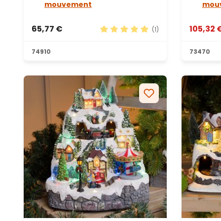
mouvement
mou
65,77 €
105,32 
(1)
Note moyenne de 5 sur 5 étoile
74910
73470