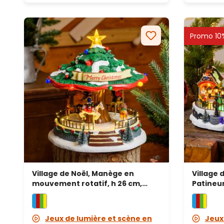
Promo 10
Village de Noël, Manège en
Village 
mouvement rotatif, h 26 cm,
Patineu
musique de Noël
cm, mélo
Jeux de lumière et scène en
Jeux