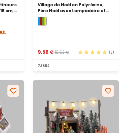
tineurs
Village de Noël en Polyrésine,
15 cm,
Père Noël avec Lampadaire et
Sapins, h 15 cm, led multicolor
 en
9,56 €
10,63 €
(2)
Note moyenne de 5 sur 
73852