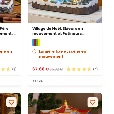
 Père
Village de Noël, Skieurs en
ement, h
mouvement et Patineurs
tournants, h 24 cm, mélodies de
Noël
ène en
Lumière fixe et scène en
mouvement
67,80 €
75,32 €
(3)
(4)
yenne de 4.67 sur 5 étoiles
Note moyenne de 4.75 su
73425