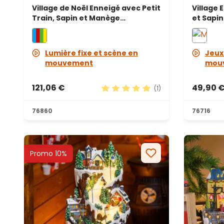
Village de Noël Enneigé avec Petit
Village 
Train, Sapin et Manège
et Sapin
tournants, h 31 cm, mélodies de
mouveme
Noël
optique,
Noël
Lumière fixe et scène en
Jeux
mouvement
mou
121,06 €
49,90 
(1)
Note moyenne de 5 sur 5 étoile
76860
76716
Promo 10%