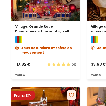
Village, Grande Roue
Village 
Panoramique tournante, h 48
mouvemen
cm, mélodies de Noël
cm, mus
Jeux de lumière et scène en
Jeux
mouvement
117,82 €
33,63 €
(6)
Note moyenne de 5 sur 5 étoile
76884
74880
Promo 10%