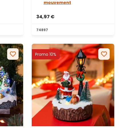
mouvement
34,97 €
74897
Promo 10%