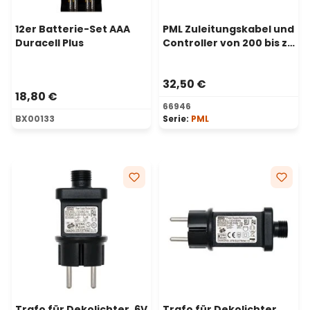
12er Batterie-Set AAA
PML Zuleitungskabel und
Duracell Plus
Controller von 200 bis zu
1500 RGB LEDs, IP67
32,50 €
18,80 €
66946
BX00133
Serie:
PML
Trafo für Dekolichter, 6V
Trafo für Dekolichter,