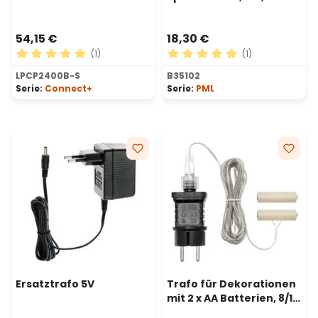
LEDs, nur Dauerlicht,
AC-DC
schwarzes Kabel
54,15 €
18,30 €
(1)
(1)
Durchschnittliche Bewertung von 5 von 5 Sternen
Durchschnittliche Bewertu
LPCP2400B-S
B35102
Serie:
Connect+
Serie:
PML
Ersatztrafo 5V
Trafo für Dekorationen
mit 2 x AA Batterien, 8/16
Timer, Innenbereich