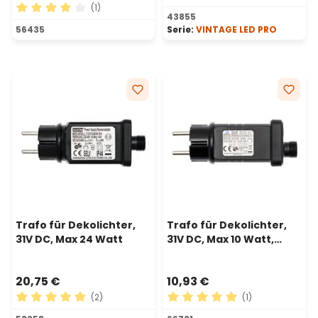
(1)
Durchschnittliche Bewertu
43855
Durchschnittliche Bewertung von 4 von 5 Sternen
56435
Serie:
VINTAGE LED PRO
Trafo für Dekolichter,
Trafo für Dekolichter,
31V DC, Max 24 Watt
31V DC, Max 10 Watt,
Controller
20,75 €
10,93 €
(2)
(1)
Durchschnittliche Bewertung von 5 von 5 Sternen
Durchschnittliche Bewertu