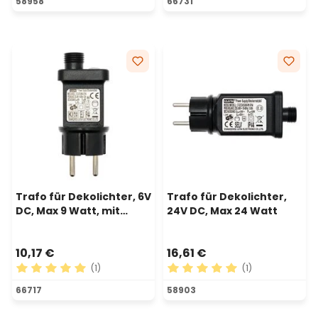
58958
66731
Trafo für Dekolichter, 6V
Trafo für Dekolichter,
DC, Max 9 Watt, mit
24V DC, Max 24 Watt
Timer und Controller
10,17 €
16,61 €
(1)
(1)
Durchschnittliche Bewertung von 5 von 5 Sternen
Durchschnittliche Bewertu
66717
58903