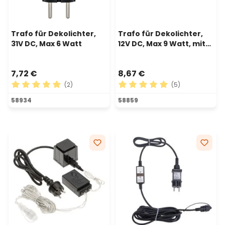
Trafo für Dekolichter,
Trafo für Dekolichter,
31V DC, Max 6 Watt
12V DC, Max 9 Watt, mit
Timer
7,72 €
8,67 €
(2)
(5)
Durchschnittliche Bewertung von 5 von 5 Sternen
Durchschnittliche Bewertu
58934
58859