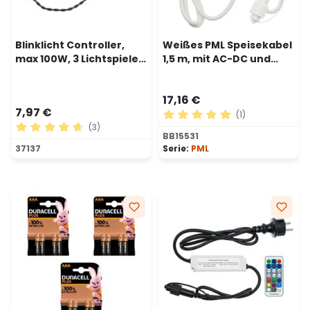
Blinklicht Controller,
Weißes PML Speisekabel
max 100W, 3 Lichtspiele
1,5 m, mit AC-DC und
und Dauerlicht,
Adapter
Innenbereich
17,16 €
7,97 €
(1)
(3)
Durchschnittliche Bewertu
BB15531
Durchschnittliche Bewertung von 4.67 von 5 Sternen
37137
Serie:
PML