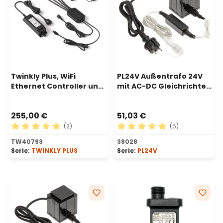
Twinkly Plus, WiFi
PL24V Außentrafo 24V
Ethernet Controller und
mit AC-DC Gleichrichter,
Netzteil, 4 Ports
48 Watt
255,00 €
51,03 €
(2)
(5)
Durchschnittliche Bewertung von 5 von 5 Sternen
Durchschnittliche Bewertu
TW40793
38028
Serie:
TWINKLY PLUS
Serie:
PL24V