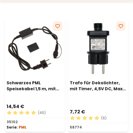
erfahren, lesen Sie unseren
Blogartikel
.
Schwarzes PML
Trafo für Dekolichter,
Speisekabel 1,5 m, mit
mit Timer, 4,5V DC, Max 6
AC-DC, IP67
Watt, mit Timer
14,54 €
7,72 €
(45)
(6)
Durchschnittliche Bewertung von 4.89 von 5 Sternen
35102
Durchschnittliche Bewertu
Serie:
PML
58774