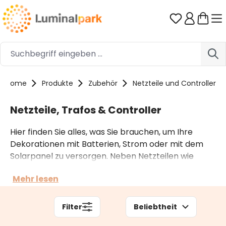
Zum Hauptinhalt springen
Du hast 0 
Home
Produkte
Zubehör
Netzteile und Controller
Netzteile, Trafos & Controller
Hier finden Sie alles, was Sie brauchen, um Ihre
Dekorationen mit Batterien, Strom oder mit dem
Solarpanel zu versorgen. Neben Netzteilen wie
Batteriehaltern, Transformatoren und
Mehr lesen
Solarpaneelen finden Sie auch Controller und
Fernbedienungen. Jedes Zubehörteil ist für eine
bestimmte Produktserie gedacht, ist mit den
Filter
Beliebtheit
anderen nicht kompatibel. Um mehr darüber zu