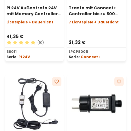
PL24V Außentrafo 24V
Tranfo mit Connect+
mit Memory Controller
Controller bis zu 800
und AC-DC
LEDs, Lichtspiele und
Lichtspiele + Dauerlicht
7 Lichtspiele + Dauerlicht
Gleichrichter, 24 Watt
Dauerlicht, schwarzes
Kabel
41,35 €
21,32 €
(10)
Durchschnittliche Bewertung von 4.9 von 5 Sternen
38011
LPCP800B
Serie:
PL24V
Serie:
Connect+