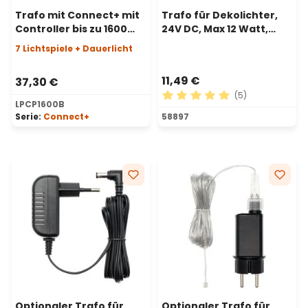
Trafo mit Connect+ mit
Trafo für Dekolichter,
Controller bis zu 1600
24V DC, Max 12 Watt,
LEDs, Lichtspiele und
Timer
7 Lichtspiele + Dauerlicht
Dauerlicht, schwarzes
Kabel
11,49 €
37,30 €
(5)
LPCP1600B
Durchschnittliche Bewertu
Serie:
Connect+
58897
Optionaler Trafo für
Optionaler Trafo für