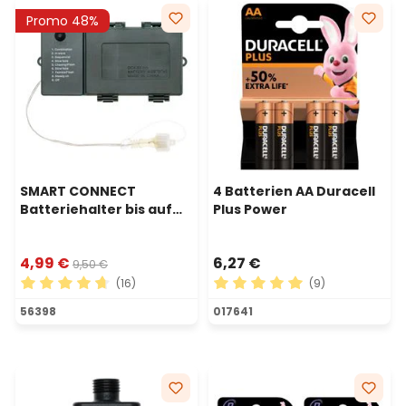
Promo 48%
SMART CONNECT
4 Batterien AA Duracell
Batteriehalter bis auf
Plus Power
600 LEDs, OHNE Timer
4,99 €
6,27 €
9,50 €
(16)
(9)
Durchschnittliche Bewertung von 4.81 von 5 Sternen
Durchschnittliche Bewertu
56398
017641