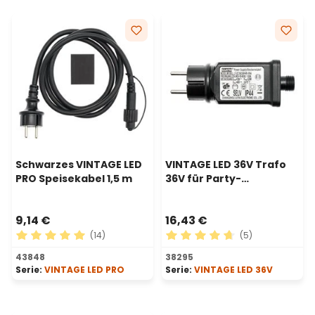
Schwarzes VINTAGE LED
VINTAGE LED 36V Trafo
PRO Speisekabel 1,5 m
36V für Party-
Lichterketten, 24 Watt
9,14 €
16,43 €
(14)
(5)
Durchschnittliche Bewertung von 5 von 5 Sternen
Durchschnittliche Bewertu
43848
38295
Serie:
VINTAGE LED PRO
Serie:
VINTAGE LED 36V