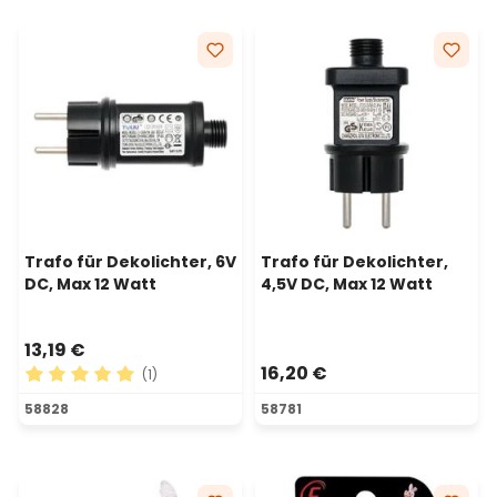
Trafo für Dekolichter, 6V
Trafo für Dekolichter,
DC, Max 12 Watt
4,5V DC, Max 12 Watt
13,19 €
16,20 €
(1)
Durchschnittliche Bewertung von 5 von 5 Sternen
58828
58781