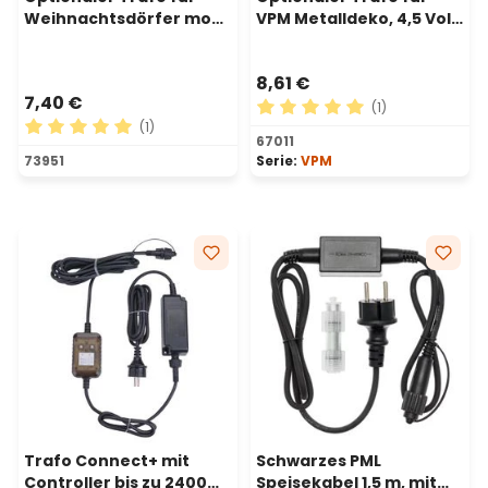
Weihnachtsdörfer mod
VPM Metalldeko, 4,5 Volt,
XVG TR4536
6W, mit Timer,
Innenbereich
8,61 €
7,40 €
(1)
(1)
Durchschnittliche Bewertu
67011
Durchschnittliche Bewertung von 5 von 5 Sternen
73951
Serie:
VPM
Trafo Connect+ mit
Schwarzes PML
Controller bis zu 2400
Speisekabel 1,5 m, mit