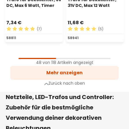
DC, Max 6 Watt, Timer
31V DC, Max 12 Watt
7,34 €
11,68 €
(7)
(5)
Durchschnittliche Bewertung von 5 von 5 Sternen
Durchschnittliche Bewertu
58811
58941
1
Seite
48 von 118 Artikeln angezeigt
2
Mehr anzeigen
Seite
3
Zurück nach oben
Seite
hste Seite
Netzteile, LED-Trafos und Controller:
Zubehör für die bestmögliche
Verwendung deiner dekorativen
Beleuchtungen