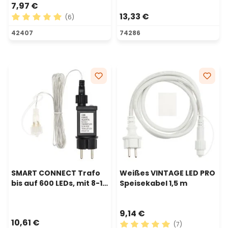
7,97 €
13,33 €
(6)
Durchschnittliche Bewertung von 5 von 5 Sternen
42407
74286
SMART CONNECT Trafo
Weißes VINTAGE LED PRO
bis auf 600 LEDs, mit 8-16
Speisekabel 1,5 m
Timer und Memory
Controller
9,14 €
10,61 €
(7)