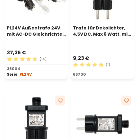
PL24V Außentrafo 24V
Trafo für Dekolichter,
mit AC-DC Gleichrichter,
4,5V DC, Max 6 Watt, mit
24 Watt
Timer und Controller
37,35 €
9,23 €
(14)
(1)
Durchschnittliche Bewertung von 4.79 von 5 Sternen
38004
Durchschnittliche Bewertu
Serie:
PL24V
66700