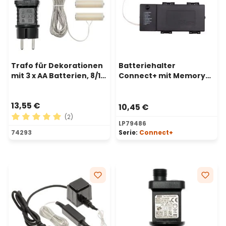
Trafo für Dekorationen
Batteriehalter
mit 3 x AA Batterien, 8/16
Connect+ mit Memory
Timer, Innenbereich
Controlle bis zu 800 LEDs
13,55 €
10,45 €
(2)
LP79486
Durchschnittliche Bewertung von 5 von 5 Sternen
74293
Serie:
Connect+