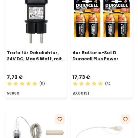
Trafo für Dekolichter,
4er Batterie-Set D
24V DC, Max 6 Watt, mit
Duracell Plus Power
Timer
7,72 €
17,73 €
(5)
(3)
Durchschnittliche Bewertung von 5 von 5 Sternen
Durchschnittliche Bewertu
58880
BX00131