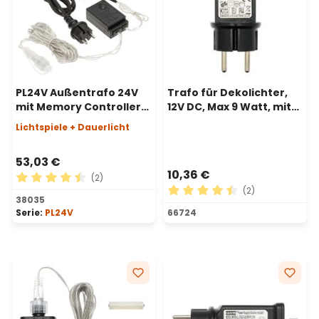
PL24V Außentrafo 24V
Trafo für Dekolichter,
mit Memory Controller
12V DC, Max 9 Watt, mit
und AC-DC, 48 Watt
Timer und Controller
Lichtspiele + Dauerlicht
53,03 €
10,36 €
(2)
(2)
Durchschnittliche Bewertung von 4.5 von 5 Sternen
38035
Durchschnittliche Bewertu
Serie:
PL24V
66724