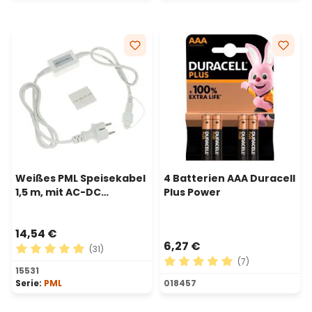
Weißes PML Speisekabel
4 Batterien AAA Duracell
1,5 m, mit AC-DC
Plus Power
Gleichrichter, IP67
14,54 €
6,27 €
(31)
(7)
Durchschnittliche Bewertung von 4.94 von 5 Sternen
15531
Durchschnittliche Bewertu
Serie:
PML
018457