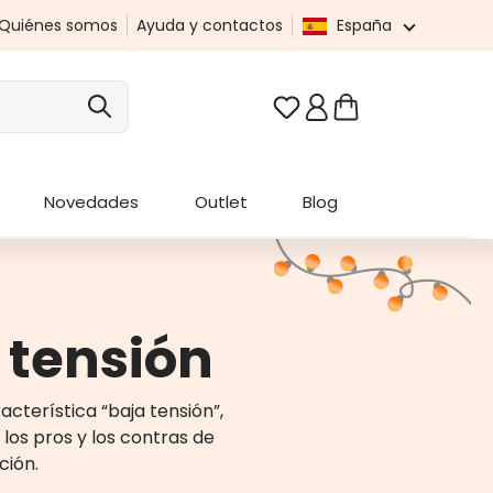
Quiénes somos
Ayuda y contactos
España
Tienes 0 artículos en t
Novedades
Outlet
Blog
a tensión
acterística “baja tensión”,
 los pros y los contras de
ción.