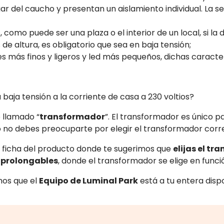
lugar del caucho y presentan un aislamiento individual. La
s, como puede ser una plaza o el interior de un local, si l
de altura, es obligatorio que sea en baja tensión;
bles más finos y ligeros y led más pequeños, dichas carac
baja tensión a la corriente de casa a 230 voltios?
o llamado “
transformador
”. El transformador es único 
o no debes preocuparte por elegir el transformador corr
a ficha del producto donde te sugerimos que
elijas el tr
 prolongables
, donde el transformador se elige en func
mos que el
Equipo de Luminal Park
está a tu entera dispo