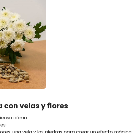
con velas y flores
 piensa cómo:
es;
ores, una vela y las piedras para crear un efecto mágico;