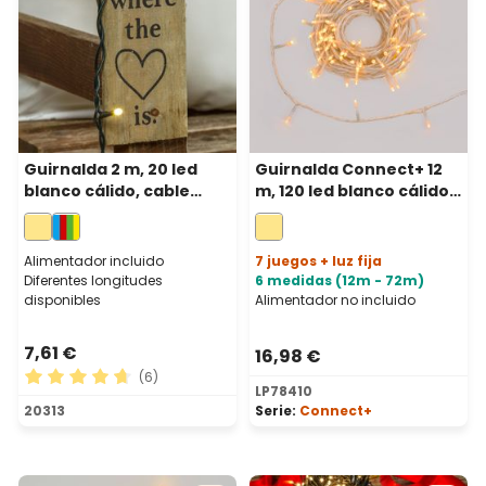
Guirnalda 2 m, 20 led
Guirnalda Connect+ 12
blanco cálido, cable
m, 120 led blanco cálido,
verde
cable transparente,
prolongable
Alimentador incluido
7 juegos + luz fija
Diferentes longitudes
6 medidas (12m - 72m)
disponibles
Alimentador no incluido
7,61 €
16,98 €
(6)
LP78410
Calificación promedio de 4.83 de 5 estrellas
20313
Serie:
Connect+