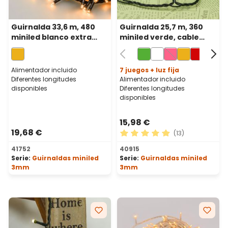
Guirnalda 33,6 m, 480
Guirnalda 25,7 m, 360
miniled blanco extra
miniled verde, cable
cálido, cable verde
verde
Alimentador incluido
7 juegos + luz fija
Diferentes longitudes
Alimentador incluido
disponibles
Diferentes longitudes
disponibles
15,98 €
19,68 €
(13)
Calificación promedio de 4.
41752
40915
Serie:
Guirnaldas miniled
Serie:
Guirnaldas miniled
3mm
3mm