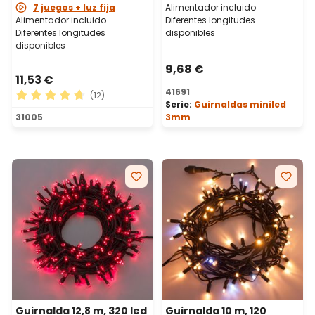
7 juegos + luz fija
Alimentador incluido
Alimentador incluido
Diferentes longitudes
Diferentes longitudes
disponibles
disponibles
9,68 €
11,53 €
41691
(12)
Serie:
Guirnaldas miniled
Calificación promedio de 4.75 de 5 estrellas
31005
3mm
Guirnalda 12,8 m, 320 led
Guirnalda 10 m, 120