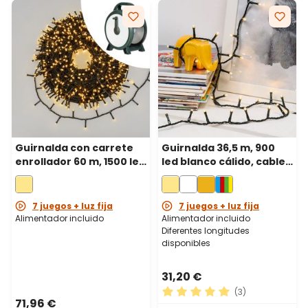
Guirnalda con carrete
Guirnalda 36,5 m, 900
enrollador 60 m, 1500 led
led blanco cálido, cable
blanco cálido, cable
verde
verde
7 juegos + luz fija
7 juegos + luz fija
Alimentador incluido
Alimentador incluido
Diferentes longitudes
disponibles
31,20 €
(3)
71,96 €
Calificación promedio de 5 