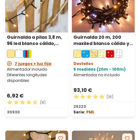
Guirnalda a pilas 3,8 m,
Guirnalda 20 m, 200
96 led blanco cálido,
maxiled blanco cálido y
cable verde
blanco frío, cable verde,
prolongable, IP67
7 juegos + luz fija
Destellos
Alimentador incluido
5 medidas (20m - 100m)
Diferentes longitudes
Alimentador no incluido
disponibles
93,10 €
6,92 €
(16)
(8)
Calificación promedio de 4.
26223
Calificación promedio de 4.63 de 5 estrellas
30930
Serie:
PML