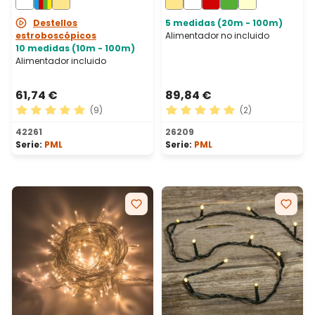
prolongable
prolongable, IP67
Destellos
5 medidas (20m - 100m)
estroboscópicos
Alimentador no incluido
10 medidas (10m - 100m)
Alimentador incluido
61,74 €
89,84 €
(9)
(2)
Calificación promedio de 5 de 5 estrellas
Calificación promedio de 5 
42261
26209
Serie:
PML
Serie:
PML