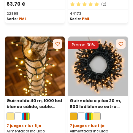
63,70 €
(2)
Calificación promedio de 5 
22898
44173
Serie:
PML
Serie:
PML
Promo 30%
Guirnalda 40 m, 1000 led
Guirnalda a pilas 20 m,
blanco cálido, cable
500 led blanco extra
verde
cálido, cable verde, con
mando a distancia
7 juegos + luz fija
7 juegos + luz fija
Alimentador incluido
Alimentador incluido