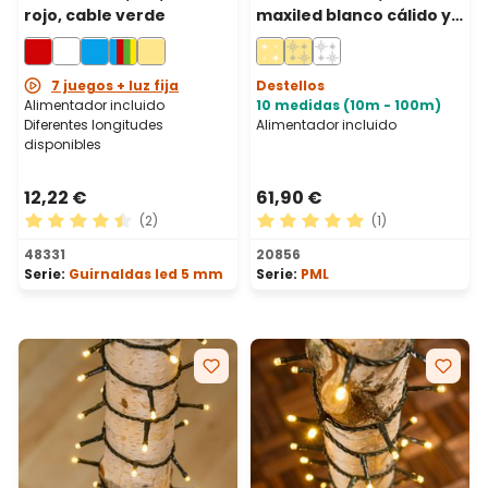
rojo, cable verde
maxiled blanco cálido y
blanco frío, cable verde,
prolongable, IP67
7 juegos + luz fija
Destellos
Alimentador incluido
10 medidas (10m - 100m)
Diferentes longitudes
Alimentador incluido
disponibles
12,22 €
61,90 €
(2)
(1)
Calificación promedio de 4.5 de 5 estrellas
Calificación promedio de 5 
48331
20856
Serie:
Guirnaldas led 5 mm
Serie:
PML