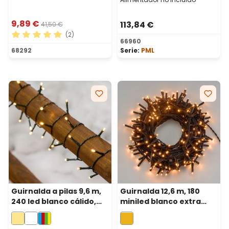
9,89 €
113,84 €
41,50 €
(2)
66960
Calificación promedio de 5 de 5 estrellas
68292
Serie:
PML
Guirnalda a pilas 9,6 m,
Guirnalda 12,6 m, 180
240 led blanco cálido,
miniled blanco extra
cable verde
cálido, cable verde