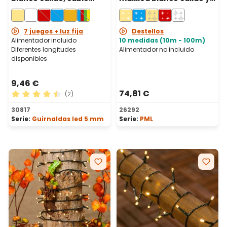
verde
blanco frío, cable
blanco, prolongable,
IP67
7 juegos + luz fija
Destellos
Alimentador incluido
10 medidas (10m - 100m)
Diferentes longitudes
Alimentador no incluido
disponibles
9,46 €
74,81 €
(2)
Calificación promedio de 4.5 de 5 estrellas
30817
26292
Serie:
Guirnaldas led 5 mm
Serie:
PML