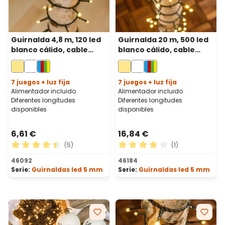
Guirnalda 4,8 m, 120 led
Guirnalda 20 m, 500 led
blanco cálido, cable
blanco cálido, cable
verde
verde
7 juegos + luz fija
7 juegos + luz fija
Alimentador incluido
Alimentador incluido
Diferentes longitudes
Diferentes longitudes
disponibles
disponibles
6,61 €
16,84 €
(5)
(1)
Calificación promedio de 4.6 de 5 estrellas
Calificación promedio de 4 
46092
46184
Serie:
Guirnaldas led 5 mm
Serie:
Guirnaldas led 5 mm