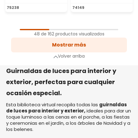
Calificación promedio de 5 de 5 estrellas
Calificación promedio de 5 
75238
74149
1
Página
48 de 162 productos visualizados
2
Mostrar más
Página
3
Volver arriba
Página
a siguiente
Guirnaldas de luces para interior y
exterior, perfectas para cualquier
ocasión especial.
Esta biblioteca virtual recopila todas las
guirnaldas
de luces para interior y exterior,
ideales para dar un
toque luminoso a las cenas en el porche, a las fiestas
y ceremonias en el jardín, a los árboles de Navidad y a
los belenes.