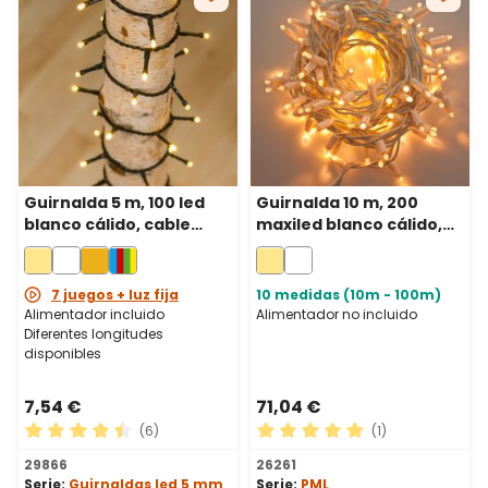
Guirnalda 5 m, 100 led
Guirnalda 10 m, 200
blanco cálido, cable
maxiled blanco cálido,
verde
cable blanco,
prolongable, IP67
7 juegos + luz fija
10 medidas (10m - 100m)
Alimentador incluido
Alimentador no incluido
Diferentes longitudes
disponibles
7,54 €
71,04 €
(6)
(1)
Calificación promedio de 4.5 de 5 estrellas
Calificación promedio de 5 
29866
26261
Serie:
Guirnaldas led 5 mm
Serie:
PML