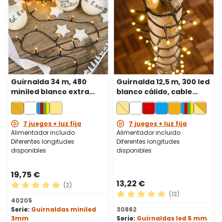
Guirnalda 34 m, 480
Guirnalda 12,5 m, 300 led
miniled blanco extra
blanco cálido, cable
cálido, cable verde
verde
7 juegos + luz fija
7 juegos + luz fija
Alimentador incluido
Alimentador incluido
Diferentes longitudes
Diferentes longitudes
disponibles
disponibles
19,75 €
13,22 €
(2)
(13)
Calificación promedio de 5 de 5 estrellas
40205
Calificación promedio de 5 
Serie:
Guirnaldas miniled
30862
3mm
Serie:
Guirnaldas led 5 mm