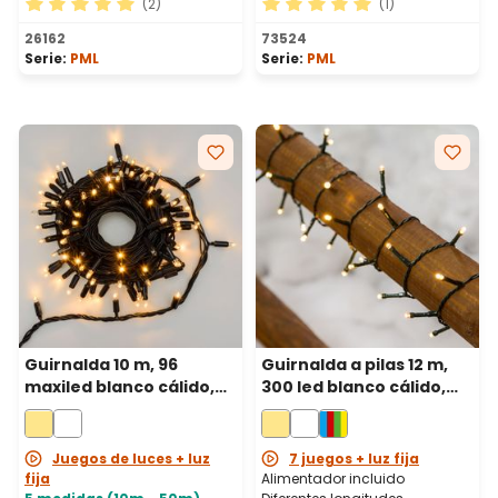
(2)
(1)
Calificación promedio de 5 de 5 estrellas
Calificación promedio de 5 
26162
73524
Serie:
PML
Serie:
PML
Guirnalda 10 m, 96
Guirnalda a pilas 12 m,
maxiled blanco cálido,
300 led blanco cálido,
cable negro,
cable verde
prolongable
Juegos de luces + luz
7 juegos + luz fija
fija
Alimentador incluido