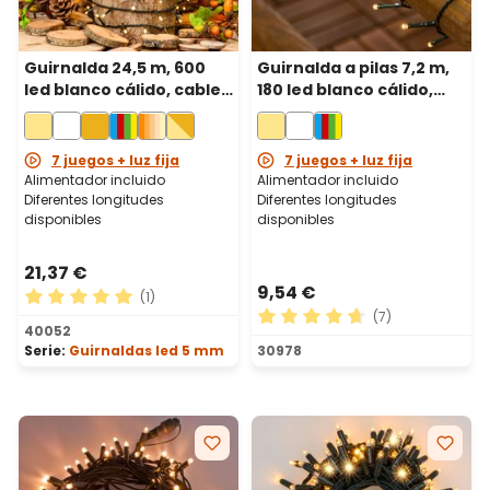
Guirnalda 24,5 m, 600
Guirnalda a pilas 7,2 m,
led blanco cálido, cable
180 led blanco cálido,
verde
cable verde
7 juegos + luz fija
7 juegos + luz fija
Alimentador incluido
Alimentador incluido
Diferentes longitudes
Diferentes longitudes
disponibles
disponibles
21,37 €
9,54 €
(1)
(7)
Calificación promedio de 5 de 5 estrellas
40052
Calificación promedio de 4.
Serie:
Guirnaldas led 5 mm
30978