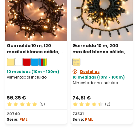
Guirnalda 10 m, 120
Guirnalda 10 m, 200
maxiled blanco cálido,
maxiled blanco cálido,
cable verde,
cable verde,
prolongable, IP67
prolongable, IP67
10 medidas (10m - 100m)
Destellos
Alimentador incluido
10 medidas (10m - 100m)
Alimentador no incluido
56,35 €
74,81 €
(5)
(2)
Calificación promedio de 5 de 5 estrellas
Calificación promedio de 4.
20740
73531
Serie:
PML
Serie:
PML