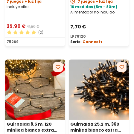
7 juegos + luz fija
7 juegos + luz fija
Incluye pilas
16 medidas (5m - 80m)
Alimentador no incluido
25,90 €
7,70 €
41,50 €
(2)
LP78120
Calificación promedio de 5 de 5 estrellas
75269
Serie:
Connect+
Guirnalda 8,5 m, 120
Guirnalda 25,2 m, 360
miniled blanco extra
miniled blanco extra