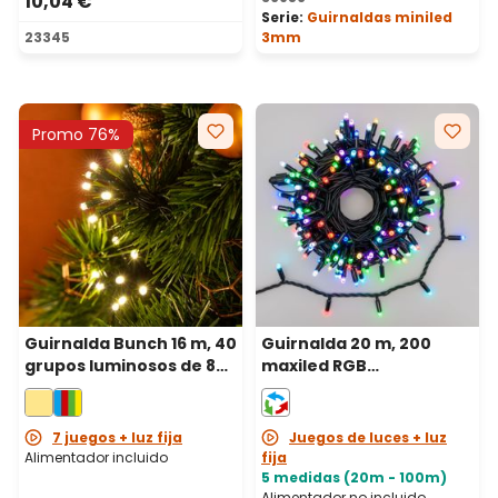
10,04 €
Serie:
Guirnaldas miniled
23345
3mm
Promo 76%
Guirnalda Bunch 16 m, 40
Guirnalda 20 m, 200
grupos luminosos de 8
maxiled RGB
led blanco cálido, cable
cambiacolor, cable
verde
negro, prolongable, IP67
7 juegos + luz fija
Juegos de luces + luz
Alimentador incluido
fija
5 medidas (20m - 100m)
Alimentador no incluido