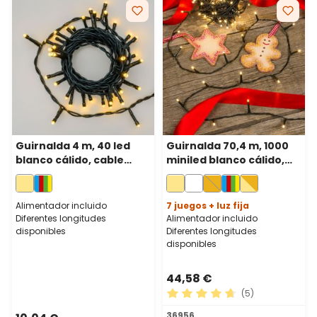
Guirnalda 4 m, 40 led
Guirnalda 70,4 m, 1000
blanco cálido, cable
miniled blanco cálido,
verde
cable verde
Alimentador incluido
7 juegos + luz fija
Diferentes longitudes
Alimentador incluido
disponibles
Diferentes longitudes
disponibles
44,58 €
(5)
Calificación promedio de 4.
36956