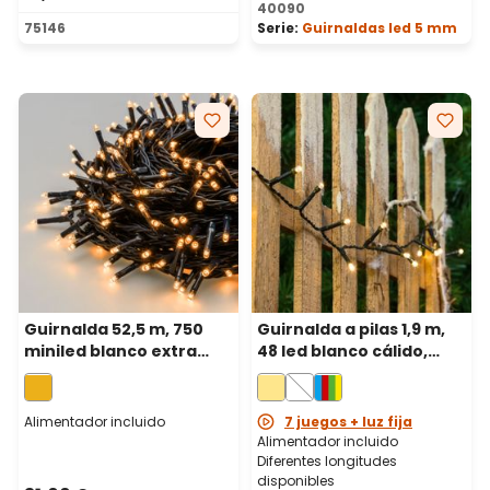
40090
75146
Serie:
Guirnaldas led 5 mm
Guirnalda 52,5 m, 750
Guirnalda a pilas 1,9 m,
miniled blanco extra
48 led blanco cálido,
cálido, cable verde
cable verde
Alimentador incluido
7 juegos + luz fija
Alimentador incluido
Diferentes longitudes
disponibles