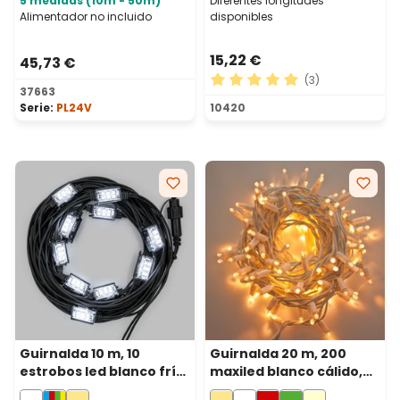
5 medidas (10m - 50m)
Diferentes longitudes
Alimentador no incluido
disponibles
15,22 €
45,73 €
(3)
37663
Calificación promedio de 5 
Serie:
PL24V
10420
Guirnalda 10 m, 10
Guirnalda 20 m, 200
estrobos led blanco frío,
maxiled blanco cálido,
cable negro,
cable blanco,