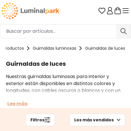
Saltar al contenido principal
Tienes 0 ar
Productos
Guirnaldas luminosas
Guirnaldas de luces
Guirnaldas de luces
Nuestras guirnaldas luminosas para interior y
exterior están disponibles en distintos colores y
longitudes, con cables oscuros o blancos y con un
sinfín de funciones gracias a una gran variedad de
Lee más
efectos luminosos y a numerosos accesorios. Según
el entorno donde se utilicen se puede optar
también por guirnaldas de luces profesionales.
Filtros
Los más vendidos