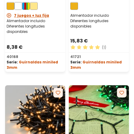
cálido, cable verde
cálido, cable verde
7 juegos + luz fija
Alimentador incluido
Alimentador incluido
Diferentes longitudes
Diferentes longitudes
disponibles
disponibles
15,83 €
8,38 €
(1)
Calificación promedio de 5 
40168
41721
Serie:
Guirnaldas miniled
Serie:
Guirnaldas miniled
3mm
3mm