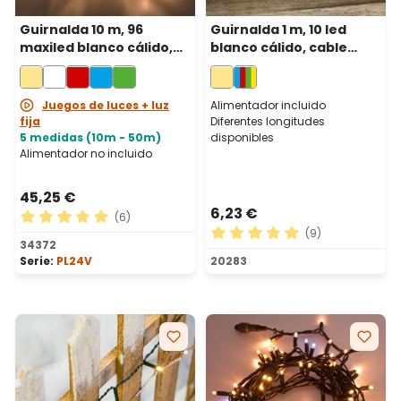
Guirnalda 10 m, 96
Guirnalda 1 m, 10 led
maxiled blanco cálido,
blanco cálido, cable
cable transparente,
verde
prolongable
Juegos de luces + luz
Alimentador incluido
fija
Diferentes longitudes
5 medidas (10m - 50m)
disponibles
Alimentador no incluido
45,25 €
6,23 €
(6)
(9)
Calificación promedio de 5 de 5 estrellas
34372
Calificación promedio de 5 
Serie:
PL24V
20283