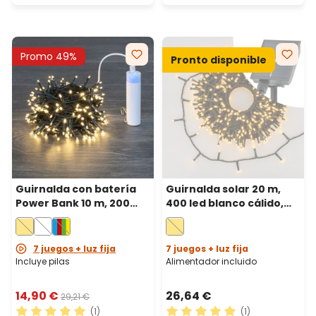
Promo 49%
Pronto disponible
Guirnalda con batería
Guirnalda solar 20 m,
Power Bank 10 m, 200
400 led blanco cálido,
miniled blanco cálido,
cable verde, Power Bank
cable verde
con carga USB
7 juegos + luz fija
7 juegos + luz fija
Incluye pilas
Alimentador incluido
14,90 €
26,64 €
29,21 €
(1)
(1)