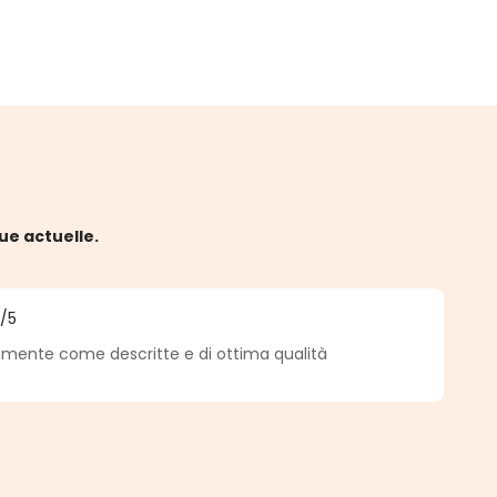
ue actuelle.
5
/5
 5 sur 5 étoiles
mente come descritte e di ottima qualità