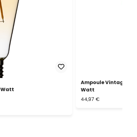
Ampoule Vintage Maxi 
4 Watt
Watt
44,97 €