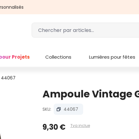
rsonnalisés
pour Projets
Collections
Lumières pour fêtes
: 44067
Ampoule Vintage G
SKU:
44067
9,30 €
Tva inclue