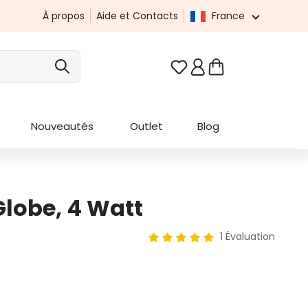
À propos
Aide et Contacts
France
Vous avez 0 articles da
Nouveautés
Outlet
Blog
lobe, 4 Watt
1 Évaluation
Note moyenne de 5 sur 5 étoi