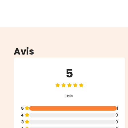
Avis
5
Note moyenne de 5 sur 5 étoiles
avis
5
1
4
0
3
0