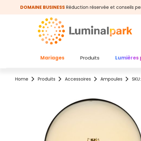
asser au contenu principal
Passer à la recherche
DOMAINE BUSINESS
Réduction réservée et conseils pe
Mariages
Produits
Lumières 
Home
Produits
Accessoires
Ampoules
SKU
Ignorer la galerie d'images