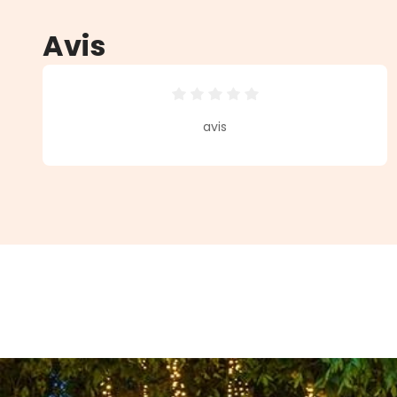
Avis
Note moyenne de 0 sur 5 étoiles
avis