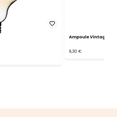
Ampoule Vintage Glo
9,30 €