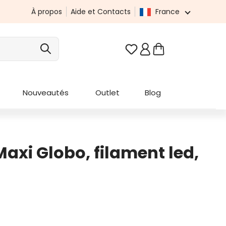
À propos
Aide et Contacts
France
Vous avez 0 articles da
Nouveautés
Outlet
Blog
xi Globo, filament led,