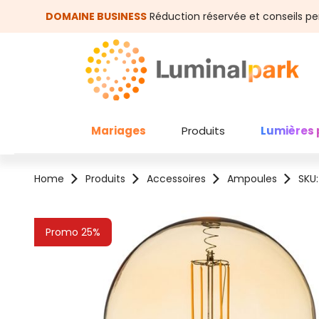
asser au contenu principal
Passer à la recherche
DOMAINE BUSINESS
Réduction réservée et conseils pe
Mariages
Produits
Lumières 
Home
Produits
Accessoires
Ampoules
SKU
Ignorer la galerie d'images
Promo 25%