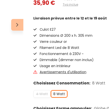
35,90 €
Tva inclue
Livraison prévue
entre le 12 et le 19 août
Culot E27
Dimensions Ø 200 x h. 305 mm
Verre couleur or
Filament Led de 8 Watt
Fonctionnement à 230V ~
Dimmable (dimmer non inclus)
Usage en intérieur
Avertissements d'utilisation
Choisissez Consommation:
8 Watt
4 Watt
8 Watt
Choisissez Forme ampoules:
Globe 