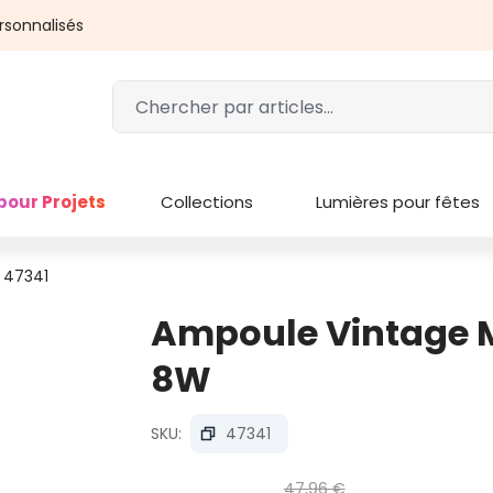
rsonnalisés
pour Projets
Collections
Lumières pour fêtes
: 47341
Ampoule Vintage Ma
8W
SKU:
47341
47,96 €