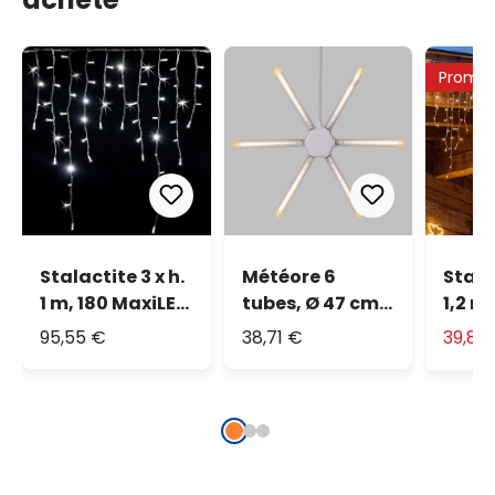
Promo
Stalactite 3 x h.
Météore 6
Stala
1 m, 180 MaxiLED
tubes, Ø 47 cm,
1,2 m
blanc, IP67
324 SMD Led
blan
95,55 €
38,71 €
39,89
blanc chaud