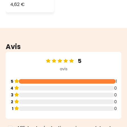
transparent
4,62 €
PML, IP44-IP67
Avis
5
Note moyenne de 5 sur 5 étoiles
avis
5
1
4
0
3
0
2
0
1
0