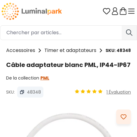
Passer au contenu principal
Vous avez 0
Accessoires
Timer et adaptateurs
SKU: 48348
Câble adaptateur blanc PML, IP44-IP67
De la collection
PML
SKU:
48348
1 Évaluation
Note moyenne de 5 sur 5 é
Ignorer la galerie d'images