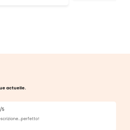
ue actuelle.
5
/5
 5 sur 5 étoiles
rizione...perfetto!