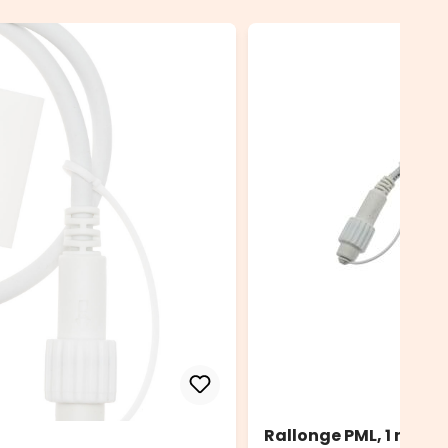
Rallonge PML, 1 m, câb