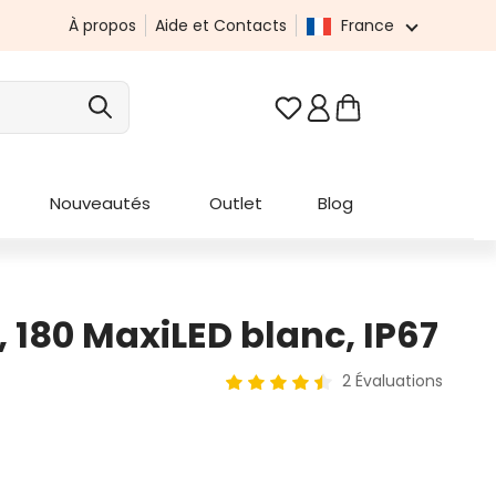
À propos
Aide et Contacts
France
Vous avez 0 articles da
Nouveautés
Outlet
Blog
m, 180 MaxiLED blanc, IP67
2 Évaluations
Note moyenne de 4.5 sur 5 étoi