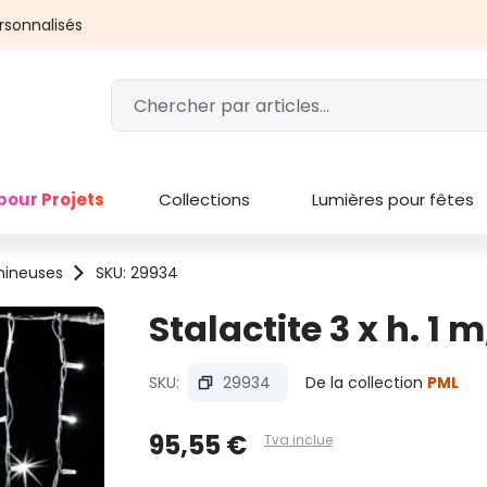
rsonnalisés
pour Projets
Collections
Lumières pour fêtes
umineuses
SKU: 29934
Stalactite 3 x h. 1 
SKU:
29934
De la collection
PML
95,55 €
Tva inclue