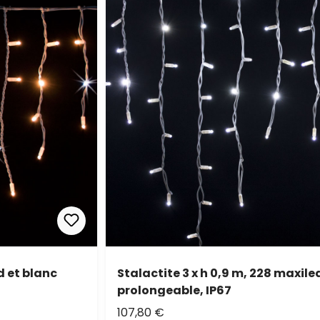
d et blanc
Stalactite 3 x h 0,9 m, 228 maxile
prolongeable, IP67
107,80 €