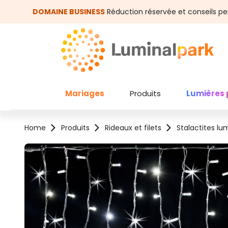
asser au contenu principal
Passer à la recherche
DOMAINE BUSINESS
Réduction réservée et conseils pe
Mariages
Produits
Lumières 
Home
Produits
Rideaux et filets
Stalactites l
Ignorer la galerie d'images