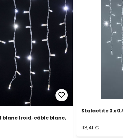
Stalactite 3 x 0,9 m, 
d blanc froid, câble blanc,
118,41 €