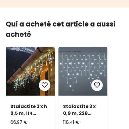
Qui a acheté cet article a aussi
acheté
Stalactite 3 x h
Stalactite 3 x
0,5 m, 114
0,9 m, 228
maxiled blanc
maxiled blanc
66,97 €
118,41 €
froid, câble
froid, IP67