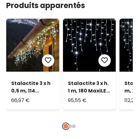
Produits apparentés
Stalactite 3 x h
Stalactite 3 x h.
Stalac
0,5 m, 114
1 m, 180 MaxiLED
m, 22
maxiled blanc
blanc, IP67
blanc
66,97 €
95,55 €
112,20
froid, câble
blanc,
prolongeable,
IP67