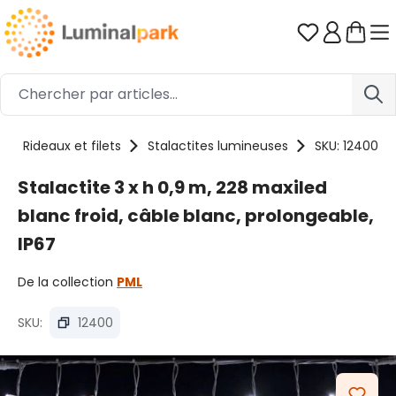
Passer au contenu principal
Vous avez 0
Rideaux et filets
Stalactites lumineuses
SKU: 12400
Stalactite 3 x h 0,9 m, 228 maxiled
blanc froid, câble blanc, prolongeable,
IP67
De la collection
PML
SKU:
12400
Ignorer la galerie d'images