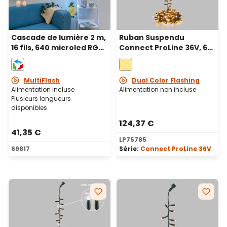
Cascade de lumière 2 m,
Ruban Suspendu
16 fils, 640 microled RGB
Connect ProLine 36V, 6
couleurs changeantes,
m, 300 maxiled blanc
câble métal cuivré
chaud, câble vert
MultiFlash
Dual Color Flashing
Alimentation incluse
Alimentation non incluse
Plusieurs longueurs
disponibles
124,37 €
41,35 €
LP75785
69817
Série:
Connect ProLine 36V