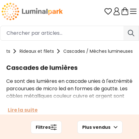
Passer au contenu principal
Vous avez 0
duits
Rideaux et filets
Cascades / Mèches lumineuses
Cascades de lumières
Ce sont des lumières en cascade unies à l'extrémité
parcourues de micro led en formes de goutte. Les
câbles métalliques couleur cuivre et argent sont
fins et souples, pliables ils prennent aisément la
Lire la suite
forme que vous voulez. En ligne vous trouverez des
petites mèches à piles pour l'intérieur et sur prise
de diverses longueurs pour l'extérieur.
Filtres
Plus vendus