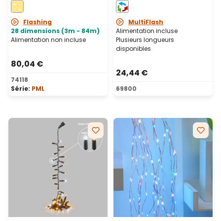
blanc, prolongeable,
câble métal cuivré
IP67
Flashing
MultiFlash
28 dimensions (3m - 84m)
Alimentation incluse
Alimentation non incluse
Plusieurs longueurs
disponibles
80,04 €
24,44 €
74118
Série:
PML
69800