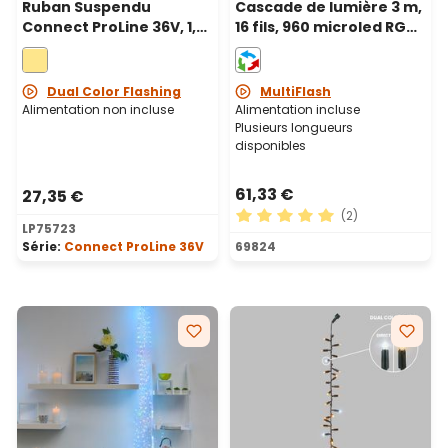
Ruban Suspendu
Cascade de lumière 3 m,
Connect ProLine 36V, 1,4
16 fils, 960 microled RGB
m, 70 maxiled blanc
couleurs changeantes,
chaud, câble vert
câble métal cuivré
Dual Color Flashing
MultiFlash
Alimentation non incluse
Alimentation incluse
Plusieurs longueurs
disponibles
61,33 €
27,35 €
(2)
LP75723
Note moyenne de 5 sur 5 ét
Série:
Connect ProLine 36V
69824