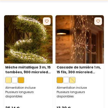
Mèche métallique 3 m, 15
Cascade de lumière 1 m,
tombées, 900 microled
15 fils, 300 microled
blanc chaud, câble
blanc chaud
métal argenté
traditionnel, câble métal
cuivré
Alimentation incluse
Alimentation incluse
Plusieurs longueurs
Plusieurs longueurs
disponibles
disponibles