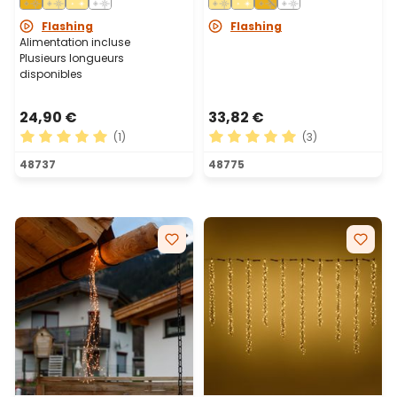
traditionnel, câble métal
métal argenté
cuivré
Flashing
Flashing
Alimentation incluse
Plusieurs longueurs
disponibles
24,90 €
33,82 €
(1)
(3)
Note moyenne de 5 sur 5 étoiles
Note moyenne de 5 sur 5 ét
48737
48775