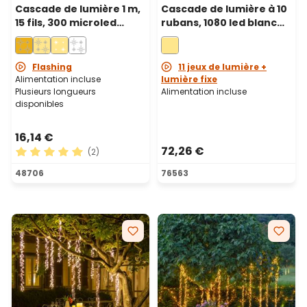
Cascade de lumière 1 m,
Cascade de lumière à 10
15 fils, 300 microled
rubans, 1080 led blanc
blanc chaud
chaud, câble vert
traditionnel, câble métal
cuivré
Flashing
11 jeux de lumière +
Alimentation incluse
lumière fixe
Plusieurs longueurs
Alimentation incluse
disponibles
16,14 €
72,26 €
(2)
Note moyenne de 5 sur 5 étoiles
48706
76563