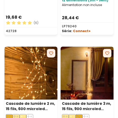
12 dimensions (3m - 36m)
Alimentation non incluse
19,68 €
28,44 €
(6)
LP79240
Note moyenne de 5 sur 5 étoiles
42728
Série:
Connect+
Cascade de lumière 2 m,
Cascade de lumière 3 m,
15 fils, 600 microled
15 fils, 900 microled
blanc chaud
blanc chaud, câble