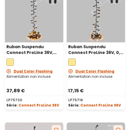
Ruban Suspendu
Ruban Suspendu
Connect ProLine 36V,
Connect ProLine 36V, 0,8
2m, 100 maxiled blanc
m, 40 maxiled blanc
chaud, câble vert
chaud, câble vert
Dual Color Flashing
Dual Color Flashing
Alimentation non incluse
Alimentation non incluse
37,89 €
17,15 €
LP75730
LP75716
Série:
Connect ProLine 36V
Série:
Connect ProLine 36V