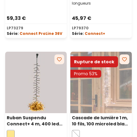
longueurs
59,33 €
45,97 €
LP73279
LP79370
Série:
Connect ProLine 36V
Série:
Connect+
Rupture de stock
Promo 53%
Ruban Suspendu
Cascade de lumière 1 m,
Connect+ 4 m, 400 led
10 fils, 100 microled blanc
blanc chaud, câble vert
froid, câble métal
argenté