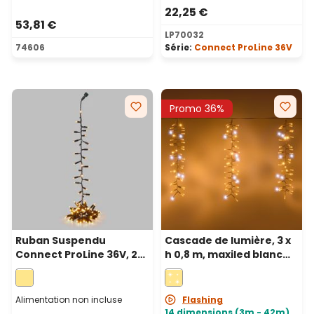
22,25 €
53,81 €
LP70032
74606
Série:
Connect ProLine 36V
Promo 36%
Ruban Suspendu
Cascade de lumière, 3 x
Connect ProLine 36V, 2
h 0,8 m, maxiled blanc
m, 100 maxiled blanc
chaud et froid, câble
chaud, câble vert
blanc, prolongeable,
IP67
Alimentation non incluse
Flashing
14 dimensions (3m - 42m)