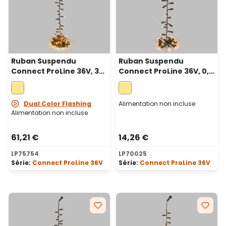
Ruban Suspendu
Ruban Suspendu
Connect ProLine 36V, 3
Connect ProLine 36V, 0,8
m, 150 maxiled blanc
m, 40 maxiled blanc
chaud, câble vert
chaud, câble vert
Dual Color Flashing
Alimentation non incluse
Alimentation non incluse
61,21 €
14,26 €
LP75754
LP70025
Série:
Connect ProLine 36V
Série:
Connect ProLine 36V