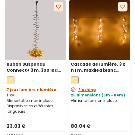
Ruban Suspendu
Cascade de lumière, 3 x
Connect+ 3 m, 300 led
h 1 m, maxiled blanc
blanc chaud, câble vert
chaud et froid, câble
vert, prolongeable, IP67
7 jeux lumière + lumière
Flashing
fixe
28 dimensions (3m - 84m)
Alimentation non incluse
Alimentation non incluse
Disponibles en différentes
longueurs
23,03 €
80,04 €