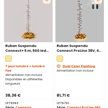
Ruban Suspendu
Ruban Suspendu
Connect+ 5 m, 500 led
Connect ProLine 36V, 4
blanc chaud, câble vert
m, 200 maxiled blanc
chaud, câble vert
7 jeux lumière + lumière
Dual Color Flashing
fixe
Alimentation non incluse
Alimentation non incluse
Disponibles en différentes
longueurs
38,36 €
81,71 €
LP79363
LP75761
Série:
Connect+
Série:
Connect ProLine 36V