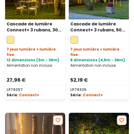
Cascade de lumière
Cascade de lumière
Connect+ 3 rubans, 300
Connect+ 3 rubans, 600
led blanc chaud, câble
led blanc chaud, câble
vert, prolongeable
transparent,
prolongeable
7 jeux lumière + lumière
7 jeux lumière + lumière
fixe
fixe
12 dimensions (3m - 36m)
8 dimensions (4,5m - 36m)
Alimentation non incluse
Alimentation non incluse
27,96 €
52,19 €
LP79257
LP79325
Série:
Connect+
Série:
Connect+