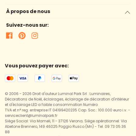
À propos de nous
Suivez-nous sur:
Vous pouvez payer avec:
© 2006 - 2026 Droit d'auteur Luminal Park Srl : Luminaires,
Décorations de Noël, éclairages, éclairage de décoration d'intérieur
et d'éclairage LED a faible consommation Numéro
TVA et n° reg. entreprise IT 04199420235 Cap. Soc.: 100.000 euro i.v. -
serviceclient@luminalpark.fr
Siège Social: Via Mameli, 11 - 37126 Verona; Siège opérationnel: Via
Abetone Brennero, 149 46025 Poggio Rusco (Mn) - Tel. 09 73 05 36
88