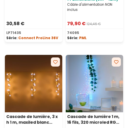
Câble d'alimentation NON
inclus
30,58 €
79,90 €
124,46 €
LP71435
74095
Série:
Connect ProLine 36V
Série:
PML
Cascade de lumière, 3 x
Cascade de lumière 1 m,
h 1 m, maxiled blanc
16 fils, 320 microled RGB,
chaud et froid, câble
couleurs changeantes,