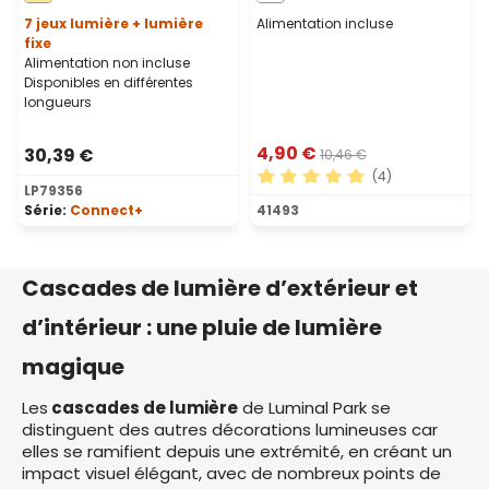
7 jeux lumière + lumière
Alimentation incluse
fixe
Alimentation non incluse
Disponibles en différentes
longueurs
4,90 €
30,39 €
10,46 €
(4)
LP79356
Note moyenne de 5 sur 5 ét
Série:
Connect+
41493
Cascades de lumière d’extérieur et
d’intérieur : une pluie de lumière
magique
Les
cascades de lumière
de Luminal Park se
distinguent des autres décorations lumineuses car
elles se ramifient depuis une extrémité, en créant un
impact visuel élégant, avec de nombreux points de