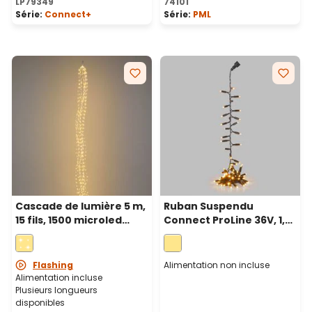
LP79349
74101
Série:
Connect+
Série:
PML
Cascade de lumière 5 m,
Ruban Suspendu
15 fils, 1500 microled
Connect ProLine 36V, 1,4
blanc chaud et froid,
m, 70 maxiled blanc
câble métal argenté
chaud, câble vert
Flashing
Alimentation non incluse
Alimentation incluse
Plusieurs longueurs
disponibles