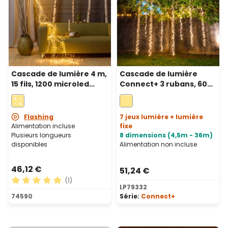
Cascade de lumière 4 m,
Cascade de lumière
15 fils, 1200 microled
Connect+ 3 rubans, 600
blanc chaud et froid,
led blanc chaud, câble
câble métal argenté
vert, prolongeable
Flashing
7 jeux lumière + lumière
Alimentation incluse
fixe
Plusieurs longueurs
8 dimensions (4,5m - 36m)
disponibles
Alimentation non incluse
46,12 €
51,24 €
(1)
LP79332
Note moyenne de 5 sur 5 étoiles
74590
Série:
Connect+