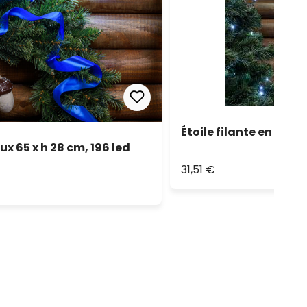
Étoile filante en tube
ux 65 x h 28 cm, 196 led
31,51 €