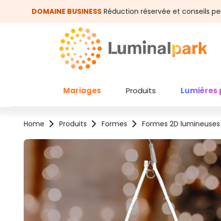
asser au contenu principal
Passer à la recherche
DOMAINE BUSINESS
Réduction réservée et conseils pe
Mariages
Produits
Lumières 
Home
Produits
Formes
Formes 2D lumineuses
Ignorer la galerie d'images