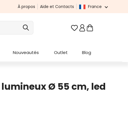
À propos
Aide et Contacts
France
Vous avez 0 articles da
Nouveautés
Outlet
Blog
a lumineux Ø 55 cm, led