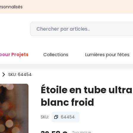
rsonnalisés
pour Projets
Collections
Lumières pour fêtes
SKU: 64454
Étoile en tube ultr
blanc froid
SKU:
64454
Tva inclue