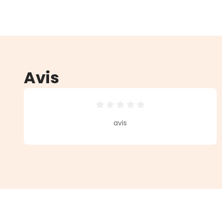
Avis
Note moyenne de 0 sur 5 étoiles
avis