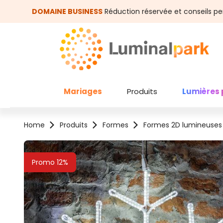
asser au contenu principal
Passer à la recherche
DOMAINE BUSINESS
Réduction réservée et conseils pe
Mariages
Produits
Lumières 
Home
Produits
Formes
Formes 2D lumineuses
Ignorer la galerie d'images
Promo 12%