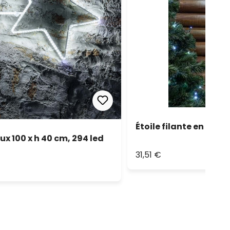
Étoile filante en tube
ux 100 x h 40 cm, 294 led
31,51 €