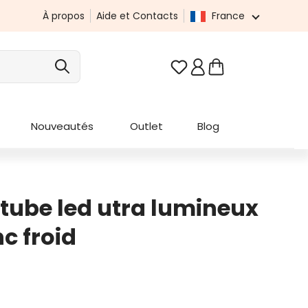
À propos
Aide et Contacts
France
Vous avez 0 articles da
Nouveautés
Outlet
Blog
 tube led utra lumineux
nc froid