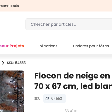
rsonnalisés
pour Projets
Collections
Lumières pour fêtes
SKU: 64553
Flocon de neige en
70 x 67 cm, led bla
SKU:
64553
56,41 €