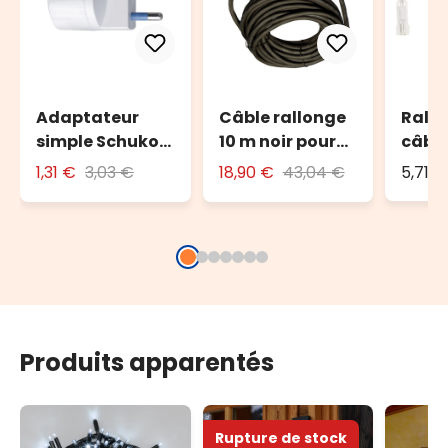
Adaptateur
Câble rallonge
Rallo
simple Schuko
10 m noir pour
câbl
avec fiche 16A
l'extérieur
tran
1,31 €
3,03 €
18,90 €
43,04 €
5,71 €
Produits apparentés
Rupture de stock