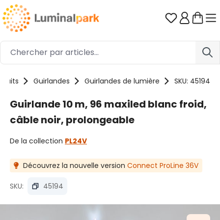
Passer au contenu principal
Vous avez 0
oduits
Guirlandes
Guirlandes de lumière
SKU: 45194
Guirlande 10 m, 96 maxiled blanc froid,
câble noir, prolongeable
De la collection
PL24V
Découvrez la nouvelle version
Connect ProLine 36V
SKU:
45194
Ignorer la galerie d'images