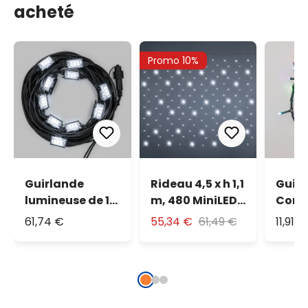
acheté
Promo 10%
Guirlande
Rideau 4,5 x h 1,1
Guir
lumineuse de 10
m, 480 MiniLED
Conn
mètres, 10
blanc froid,
80 le
61,74 €
55,34 €
61,49 €
11,91 €
StroboLED
câble blanc
multi
blanc froid
câble
prol