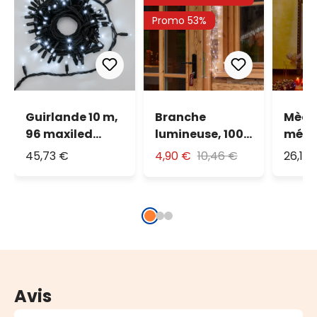
Promo 53%
Guirlande 10 m,
Branche
Mèch
96 maxiled
lumineuse, 100
métal
blanc froid,
microled blanc
900 
45,73 €
4,90 €
10,46 €
26,14
câble noir,
froid
blanc
prolongeable
Avis