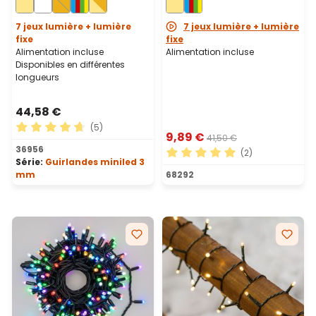
vert
7 jeux lumière + lumière
7 jeux lumière + lumière
fixe
fixe
Alimentation incluse
Alimentation incluse
Disponibles en différentes
longueurs
44,58 €
(5)
9,89 €
41,50 €
Note moyenne de 4.8 sur 5 étoiles
36956
(2)
Série:
Guirlandes miniled 3
Note moyenne de 5 sur 5 ét
mm
68292