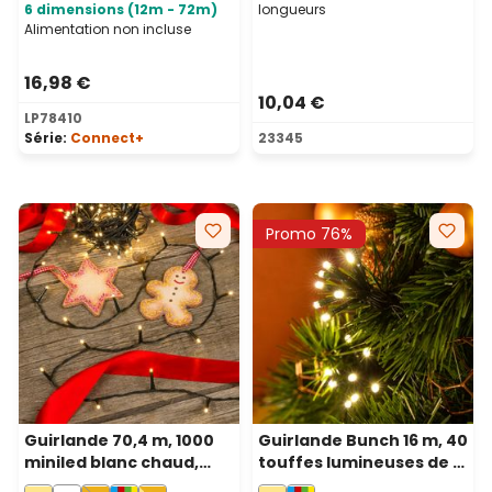
6 dimensions (12m - 72m)
longueurs
Alimentation non incluse
16,98 €
10,04 €
LP78410
Série:
Connect+
23345
Promo 76%
Guirlande 70,4 m, 1000
Guirlande Bunch 16 m, 40
miniled blanc chaud,
touffes lumineuses de 8
câble vert
led blanc chaud, câble