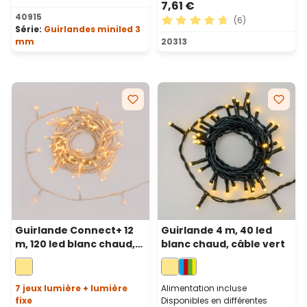
7,61 €
Note moyenne de 4.92 sur 5 étoiles
40915
(6)
Série:
Guirlandes miniled 3
Note moyenne de 4.83 sur 5
mm
20313
Guirlande Connect+ 12
Guirlande 4 m, 40 led
m, 120 led blanc chaud,
blanc chaud, câble vert
câble transparent,
prolongeable
7 jeux lumière + lumière
Alimentation incluse
fixe
Disponibles en différentes