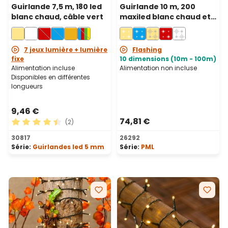
Guirlande 7,5 m, 180 led
Guirlande 10 m, 200
blanc chaud, câble vert
maxiled blanc chaud et
blanc froid, câble blanc,
prolongeable, IP67
7 jeux lumière + lumière
Flashing
fixe
10 dimensions (10m - 100m)
Alimentation incluse
Alimentation non incluse
Disponibles en différentes
longueurs
9,46 €
74,81 €
(2)
Note moyenne de 4.5 sur 5 étoiles
30817
26292
Série:
Guirlandes led 5 mm
Série:
PML