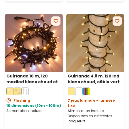
Guirlande 10 m, 120
Guirlande 4,8 m, 120 led
maxiled blanc chaud et
blanc chaud, câble vert
blanc froid, câble vert,
prolongeable, IP67
Flashing
7 jeux lumière + lumière
10 dimensions (10m - 100m)
fixe
Alimentation incluse
Alimentation incluse
Disponibles en différentes
longueurs