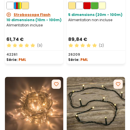
câble noir, prolongeable
câble blanc,
prolongeable, IP67
Stroboscope Flash
5 dimensions (20m - 100m)
10 dimensions (10m - 100m)
Alimentation non incluse
Alimentation incluse
61,74 €
89,84 €
(9)
(2)
Note moyenne de 5 sur 5 étoiles
Note moyenne de 5 sur 5 ét
42261
26209
Série:
PML
Série:
PML