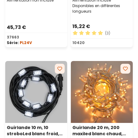
Alimentation non incluse
Alimentation incluse
Disponibles en différentes
longueurs
15,22 €
45,73 €
(3)
37663
Note moyenne de 5 sur 5 ét
Série:
PL24V
10420
Guirlande 10 m, 10
Guirlande 20 m, 200
stroboLed blanc froid,
maxiled blanc chaud,