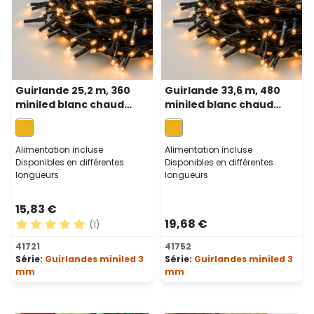
Guirlande 25,2 m, 360
Guirlande 33,6 m, 480
miniled blanc chaud
miniled blanc chaud
traditionnel, câble vert
traditionnel, câble vert
Alimentation incluse
Alimentation incluse
Disponibles en différentes
Disponibles en différentes
longueurs
longueurs
15,83 €
19,68 €
(1)
Note moyenne de 5 sur 5 étoiles
41721
41752
Série:
Guirlandes miniled 3
Série:
Guirlandes miniled 3
mm
mm