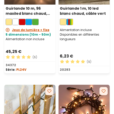
Guirlande 10 m, 96
Guirlande 1 m, 10 led
maxiled blanc chaud,
blanc chaud, câble vert
câble transparent,
prolongeable
Jeux de lumière + fixe
Alimentation incluse
5 dimensions (10m - 50m)
Disponibles en différentes
Alimentation non incluse
longueurs
45,25 €
6,23 €
(6)
(9)
Note moyenne de 5 sur 5 étoiles
34372
Note moyenne de 5 sur 5 ét
Série:
PL24V
20283