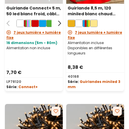
Guirlande Connect+ 5 m,
Guirlande 8,5 m, 120
50 led blanc froid, câble
miniled blanc chaud
vert, prolongeable
traditionnel, câble vert
7 jeux lumière + lumière
7 jeux lumière + lumière
fixe
fixe
16 dimensions (5m - 80m)
Alimentation incluse
Alimentation non incluse
Disponibles en différentes
longueurs
8,38 €
7,70 €
40168
LP78120
Série:
Guirlandes miniled 3
Série:
Connect+
mm