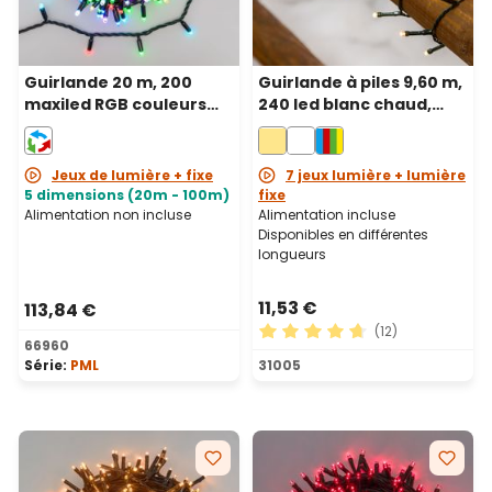
Guirlande 20 m, 200
Guirlande à piles 9,60 m,
maxiled RGB couleurs
240 led blanc chaud,
changeantes, câble
câble vert
noir, prolongeable, IP67
Jeux de lumière + fixe
7 jeux lumière + lumière
5 dimensions (20m - 100m)
fixe
Alimentation non incluse
Alimentation incluse
Disponibles en différentes
longueurs
11,53 €
113,84 €
(12)
66960
Note moyenne de 4.75 sur 5
Série:
PML
31005