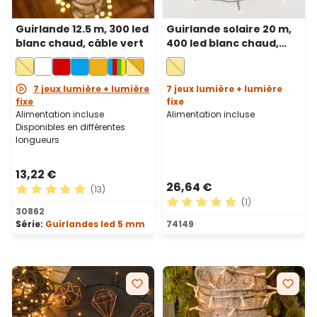
Guirlande 12.5 m, 300 led
Guirlande solaire 20 m,
blanc chaud, câble vert
400 led blanc chaud,
câble vert, Power Bank
avec recharge USB
7 jeux lumière + lumière
7 jeux lumière + lumière
fixe
fixe
Alimentation incluse
Alimentation incluse
Disponibles en différentes
longueurs
13,22 €
26,64 €
(13)
(1)
Note moyenne de 5 sur 5 étoiles
30862
Note moyenne de 5 sur 5 ét
Série:
Guirlandes led 5 mm
74149