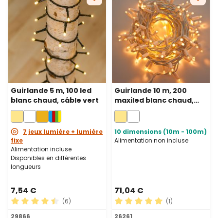
Guirlande 5 m, 100 led
Guirlande 10 m, 200
blanc chaud, câble vert
maxiled blanc chaud,
câble blanc,
prolongeable, IP67
7 jeux lumière + lumière
10 dimensions (10m - 100m)
fixe
Alimentation non incluse
Alimentation incluse
Disponibles en différentes
longueurs
7,54 €
71,04 €
(6)
(1)
Note moyenne de 4.5 sur 5 étoiles
Note moyenne de 5 sur 5 ét
29866
26261