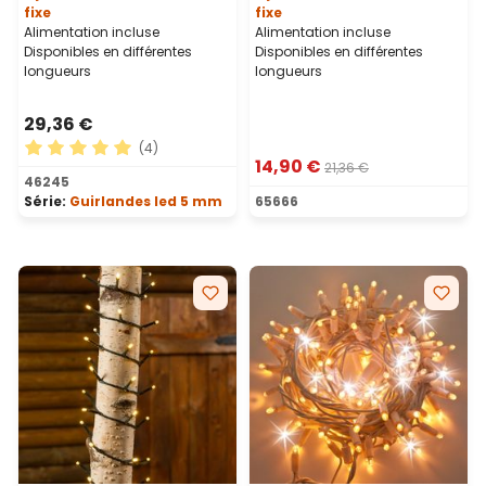
fixe
fixe
Alimentation incluse
Alimentation incluse
Disponibles en différentes
Disponibles en différentes
longueurs
longueurs
29,36 €
(4)
14,90 €
21,36 €
Note moyenne de 5 sur 5 étoiles
46245
Série:
Guirlandes led 5 mm
65666