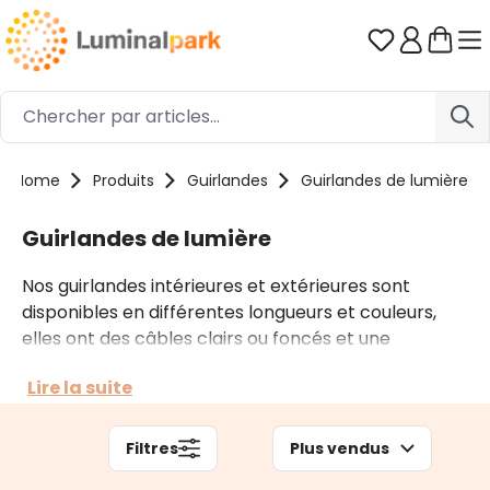
Passer au contenu principal
Vous avez 0
Home
Produits
Guirlandes
Guirlandes de lumière
Guirlandes de lumière
Nos guirlandes intérieures et extérieures sont
disponibles en différentes longueurs et couleurs,
elles ont des câbles clairs ou foncés et une
fonctionnalité sans fin grâce à d'innombrables jeux
Lire la suite
de lumière et de multiples accessoires. Selon le
contexte, vous pouvez opter pour des guirlandes
prolongeables comme pour des guirlandes
Filtres
Plus vendus
professionnelles.