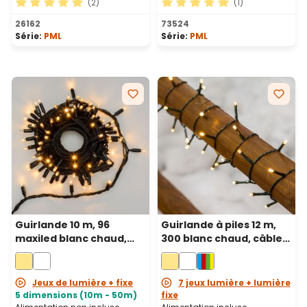
(2)
(1)
Note moyenne de 5 sur 5 étoiles
Note moyenne de 5 sur 5 ét
26162
73524
Série:
PML
Série:
PML
Guirlande 10 m, 96
Guirlande à piles 12 m,
maxiled blanc chaud,
300 blanc chaud, câble
câble noir, prolongeable
vert
Jeux de lumière + fixe
7 jeux lumière + lumière
5 dimensions (10m - 50m)
fixe