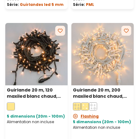
Série:
Guirlandes led 5 mm
Série:
PML
Guirlande 20 m, 120
Guirlande 20 m, 200
maxiled blanc chaud,
maxiled blanc chaud,
câble vert,
câble blanc,
prolongeable, IP67
prolongeable, IP67
5 dimensions (20m - 100m)
Flashing
Alimentation non incluse
5 dimensions (20m - 100m)
Alimentation non incluse