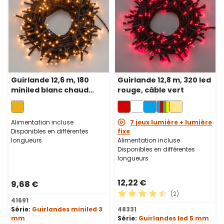
Guirlande 12,6 m, 180
Guirlande 12,8 m, 320 led
miniled blanc chaud
rouge, câble vert
traditionnel, câble vert
Alimentation incluse
7 jeux lumière + lumière
Disponibles en différentes
fixe
longueurs
Alimentation incluse
Disponibles en différentes
longueurs
12,22 €
9,68 €
(2)
41691
Note moyenne de 4.5 sur 5 
Série:
Guirlandes miniled 3
48331
mm
Série:
Guirlandes led 5 mm