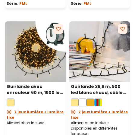
Série:
PML
Série:
PML
Guirlande avec
Guirlande 36,5 m, 900
enrouleur 60 m, 1500 led
led blanc chaud, câble
blanc chaud, câble vert
vert
7 jeux lumière + lumière
7 jeux lumière + lumière
fixe
fixe
Alimentation incluse
Alimentation incluse
Disponibles en différentes
longueurs