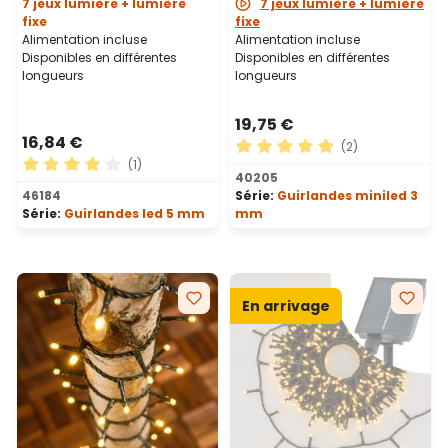
7 jeux lumière + lumière
7 jeux lumière + lumière
fixe
fixe
Alimentation incluse
Alimentation incluse
Disponibles en différentes
Disponibles en différentes
longueurs
longueurs
19,75 €
16,84 €
(2)
(1)
Note moyenne de 5 sur 5 ét
40205
Note moyenne de 4 sur 5 étoiles
46184
Série:
Guirlandes miniled 3
Série:
Guirlandes led 5 mm
mm
En arrivage