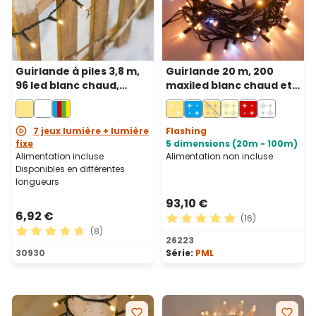
Guirlande à piles 3,8 m,
Guirlande 20 m, 200
96 led blanc chaud,
maxiled blanc chaud et
câble vert
blanc froid, câble vert,
prolongeable, IP67
7 jeux lumière + lumière
Flashing
fixe
5 dimensions (20m - 100m)
Alimentation incluse
Alimentation non incluse
Disponibles en différentes
longueurs
93,10 €
6,92 €
(16)
(8)
Note moyenne de 4.88 sur 5
26223
Note moyenne de 4.63 sur 5 étoiles
30930
Série:
PML