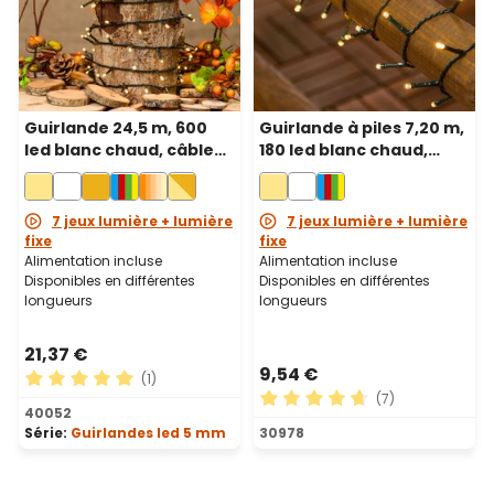
Guirlande 24,5 m, 600
Guirlande à piles 7,20 m,
led blanc chaud, câble
180 led blanc chaud,
vert
câble vert
7 jeux lumière + lumière
7 jeux lumière + lumière
fixe
fixe
Alimentation incluse
Alimentation incluse
Disponibles en différentes
Disponibles en différentes
longueurs
longueurs
21,37 €
9,54 €
(1)
(7)
Note moyenne de 5 sur 5 étoiles
40052
Note moyenne de 4.71 sur 5
Série:
Guirlandes led 5 mm
30978