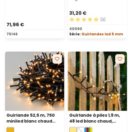
31,20 €
(3)
71,96 €
Note moyenne de 5 sur 5 ét
40090
75146
Série:
Guirlandes led 5 mm
Guirlande 52,5 m, 750
Guirlande à piles 1,9 m,
miniled blanc chaud
48 led blanc chaud,
traditionnel, câble vert
câble vert