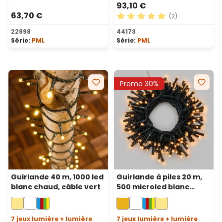
93,10 €
63,70 €
(2)
Note moyenne de 5 sur 5 ét
22898
44173
Série:
PML
Série:
PML
Promo 30%
Guirlande 40 m, 1000 led
Guirlande à piles 20 m,
blanc chaud, câble vert
500 microled blanc
chaud traditionnel,
câble vert, avec
télécommande
7 jeux lumière + lumière
7 jeux lumière + lumière