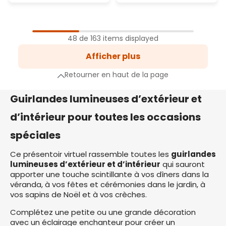
1
Page
48 de 163 items displayed
2
Afficher plus
Page
3
Retourner en haut de la page
Page
e suivante
Guirlandes lumineuses d’extérieur et
d’intérieur pour toutes les occasions
spéciales
Ce présentoir virtuel rassemble toutes les
guirlandes
lumineuses d’extérieur et d’intérieur
qui sauront
apporter une touche scintillante à vos dîners dans la
véranda, à vos fêtes et cérémonies dans le jardin, à
vos sapins de Noël et à vos crèches.
Complétez une petite ou une grande décoration
avec un éclairage enchanteur pour créer un