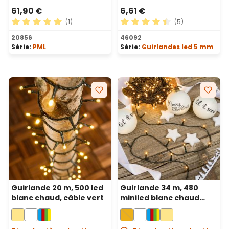
61,90 €
6,61 €
(1)
(5)
Note moyenne de 5 sur 5 étoiles
Note moyenne de 4.6 sur 5 
20856
46092
Série:
PML
Série:
Guirlandes led 5 mm
Guirlande 20 m, 500 led
Guirlande 34 m, 480
blanc chaud, câble vert
miniled blanc chaud
traditionnel, câble vert