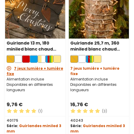
Guirlande 13 m, 180
Guirlande 25,7 m, 360
miniled blanc chaud
miniled blanc chaud
traditionnel, câble vert
traditionnel, câble
transparent
7 jeux lumière + lumière
7 jeux lumière + lumière
fixe
fixe
Alimentation incluse
Alimentation incluse
Disponibles en différentes
Disponibles en différentes
longueurs
longueurs
9,76 €
16,76 €
(1)
(3)
Note moyenne de 5 sur 5 étoiles
Note moyenne de 5 sur 5 ét
40175
40243
Série:
Guirlandes miniled 3
Série:
Guirlandes miniled 3
mm
mm