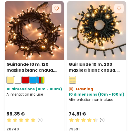
Guirlande 10 m, 120
Guirlande 10 m, 200
maxiled blanc chaud,
maxiled blanc chaud,
câble vert,
câble vert,
prolongeable, IP67
prolongeable, IP67
10 dimensions (10m - 100m)
Flashing
Alimentation incluse
10 dimensions (10m - 100m)
Alimentation non incluse
56,35 €
74,81 €
(5)
(2)
Note moyenne de 5 sur 5 étoiles
Note moyenne de 4.5 sur 5 
20740
73531