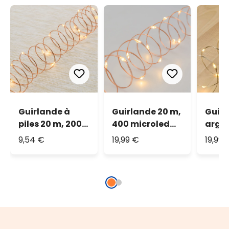
Guirlande à
Guirlande 20 m,
Guirl
piles 20 m, 200
400 microled
argen
microled blanc
blanc chaud
400 
9,54 €
19,99 €
19,99 
chaud
blan