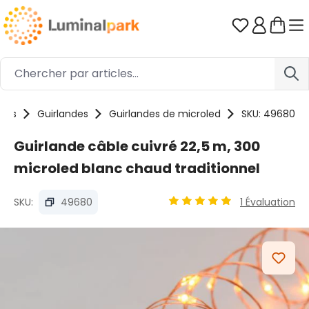
Passer au contenu principal
Vous avez 0
uits
Guirlandes
Guirlandes de microled
SKU: 49680
Guirlande câble cuivré 22,5 m, 300
microled blanc chaud traditionnel
SKU:
49680
1 Évaluation
Note moyenne de 4.97 sur 
Ignorer la galerie d'images