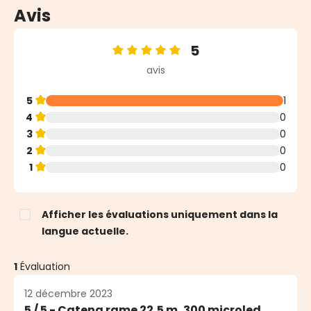
Avis
5
Note moyenne de 5 sur 5 étoiles
avis
5
1
4
0
3
0
2
0
1
0
Afficher les évaluations uniquement dans la
langue actuelle.
1
Évaluation
12 décembre 2023
5 / 5 - Catena rame 22,5 m, 300 microled