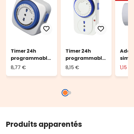
Timer 24h
Timer 24h
Adap
programmable
programmable
simp
COMPACT
DAILY
8,77 €
8,15 €
1,15 €
Produits apparentés