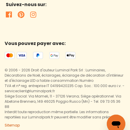
Suivez-nous sur:
Vous pouvez payer avec:
© 2006 - 2026 Droit d'auteur Luminal Park Srl : Luminaires,
Décorations de Noël, éclairages, éclairage de décoration d'intérieur
et d'éclairage LED a faible consommation Numéro
TVA et n° reg. entreprise IT 04199420235 Cap. Soc.: 100.000 euro i.v. -
serviceclient@luminalpark.fr
Siège Social: Via Mameli, 11 - 37126 Verona; Siège opérationnel: Via
Abetone Brennero, 149 46025 Poggio Rusco (Mn) - Tel. 09 73 05 36
88
Interdit toute reproduction même partielle. Les informations
reportées sur Luminalpark.fr peuvent être modifier sans préavis.
Sitemap