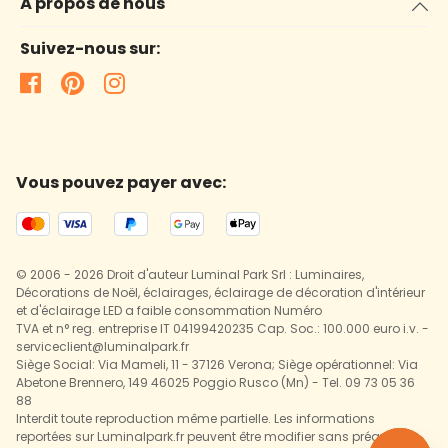
À propos de nous
Suivez-nous sur:
Vous pouvez payer avec:
© 2006 - 2026 Droit d'auteur Luminal Park Srl : Luminaires,
Décorations de Noël, éclairages, éclairage de décoration d'intérieur
et d'éclairage LED a faible consommation Numéro
TVA et n° reg. entreprise IT 04199420235 Cap. Soc.: 100.000 euro i.v. -
serviceclient@luminalpark.fr
Siège Social: Via Mameli, 11 - 37126 Verona; Siège opérationnel: Via
Abetone Brennero, 149 46025 Poggio Rusco (Mn) - Tel. 09 73 05 36
88
Interdit toute reproduction même partielle. Les informations
reportées sur Luminalpark.fr peuvent être modifier sans préavis.