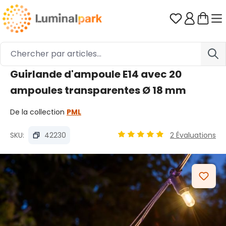
Passer au contenu principal
Vous avez 0
Guirlande d'ampoule E14 avec 20
ampoules transparentes Ø 18 mm
De la collection
PML
SKU:
42230
2 Évaluations
Note moyenne de 5 sur 5 ét
Ignorer la galerie d'images