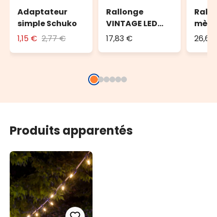
Adaptateur
Rallonge
Rallo
simple Schuko
VINTAGE LED
mètre
PRO, 5 m, câble
noir, 
1,15 €
2,77 €
17,83 €
26,62
noir
Produits apparentés