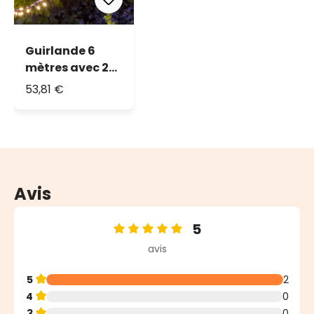
Guirlande 6
mètres avec 20
ampoules
53,81 €
filament LED
blanc chaud
Avis
5
Note moyenne de 5 sur 5 étoiles
avis
5
2
4
0
3
0