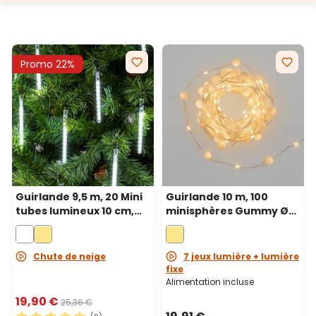
Promo 22%
Guirlande 9,5 m, 20 Mini
Guirlande 10 m, 100
tubes lumineux 10 cm,
minisphères Gummy Ø
200 led blanc froid,
10 mm, microled blanc
câble vert
chaud, câble métal
argenté
Chute de neige
7 jeux lumière + lumière
fixe
Alimentation incluse
19,90 €
25,36 €