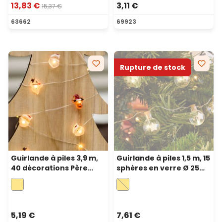
13,83 €
3,11 €
15,37 €
63662
69923
Rupture de stock
Guirlande à piles 3,9 m,
Guirlande à piles 1,5 m, 15
40 décorations Père
sphères en verre Ø 25
Noël renne et
mm étoiles, microled
bonhomme de neige, led
blanc chaud
blanc chaud
5,19 €
7,61 €