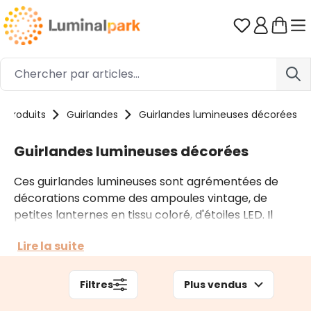
Passer au contenu principal
Vous avez 0
Produits
Guirlandes
Guirlandes lumineuses décorées
Guirlandes lumineuses décorées
Ces guirlandes lumineuses sont agrémentées de
décorations comme des ampoules vintage, de
petites lanternes en tissu coloré, d'étoiles LED. Il
existe aussi de nombreuses guirlandes décorées de
Lire la suite
pommes de pin, boules de Noël et d'autres motifs.
Parmi les guirlandes décorées, vous trouverez
celles à piles pour l'intérieur et sur prise pour
Filtres
Plus vendus
l'extérieur.